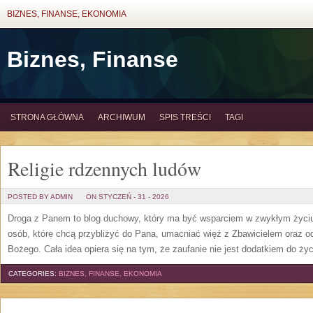
BIZNES, FINANSE, EKONOMIA
Biznes, Finanse
STRONA GŁÓWNA
ARCHIWUM
SPIS TREŚCI
TAGI
Religie rdzennych ludów
POSTED BY ADMIN
ON STYCZEŃ - 31 - 2026
Droga z Panem to blog duchowy, który ma być wsparciem w zwykłym życiu 
osób, które chcą przybliżyć do Pana, umacniać więź z Zbawicielem oraz 
Bożego. Cała idea opiera się na tym, że zaufanie nie jest dodatkiem do życ
CATEGORIES:
BIZNES, FINANSE, EKONOMIA