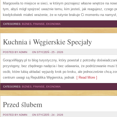
Margoseila to miejsce w sieci, w którym poznajesz własne wnętrze na nowo
tym, abyś mógł spojrzeć uważnie temu, kim jesteś, jak reagujesz, czego pr
kiedykolwiek miałeś wrażenie, że w rutynie brakuje Ci momentu na namysł, 
CATEGORIES:
BIZNES, FINANSE, EKONOMIA
Kuchnia i Węgierskie Specjały
POSTED BY ADMIN
ON STYCZEŃ - 25 - 2026
GorąceWęgry.pl to blog turystyczny, który powstał z potrzeby doświadcza
przystępny, bez zbędnego nadęcia i bez udawania, że podróżowanie musi 
osób, które lubią układać wyjazdy krok po kroku, ale jednocześnie chcą z
centrum uwagi są Republika Węgierska, jednak
[ Read More ]
CATEGORIES:
BIZNES, FINANSE, EKONOMIA
Przed ślubem
POSTED BY ADMIN
ON STYCZEŃ - 24 - 2026