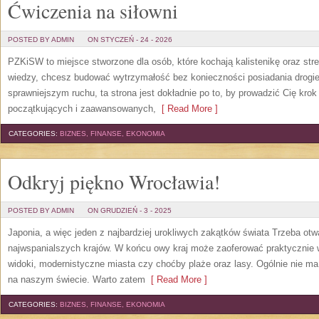
Ćwiczenia na siłowni
POSTED BY ADMIN
ON STYCZEŃ - 24 - 2026
PZKiSW to miejsce stworzone dla osób, które kochają kalistenikę oraz stre
wiedzy, chcesz budować wytrzymałość bez konieczności posiadania drogie
sprawniejszym ruchu, ta strona jest dokładnie po to, by prowadzić Cię krok
początkujących i zaawansowanych,
[ Read More ]
CATEGORIES:
BIZNES, FINANSE, EKONOMIA
Odkryj piękno Wrocławia!
POSTED BY ADMIN
ON GRUDZIEŃ - 3 - 2025
Japonia, a więc jeden z najbardziej urokliwych zakątków świata Trzeba otwa
najwspanialszych krajów. W końcu owy kraj może zaoferować praktycznie w
widoki, modernistyczne miasta czy choćby plaże oraz lasy. Ogólnie nie ma
na naszym świecie. Warto zatem
[ Read More ]
CATEGORIES:
BIZNES, FINANSE, EKONOMIA