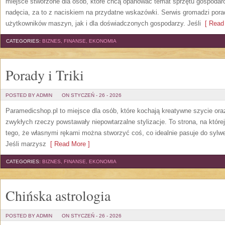
miejsce stworzone dla osób, które chcą opanować temat sprzętu gospoda
nadęcia, za to z naciskiem na przydatne wskazówki. Serwis gromadzi pora
użytkowników maszyn, jak i dla doświadczonych gospodarzy. Jeśli
[ Read 
CATEGORIES:
BIZNES, FINANSE, EKONOMIA
Porady i Triki
POSTED BY ADMIN
ON STYCZEŃ - 26 - 2026
Paramedicshop.pl to miejsce dla osób, które kochają kreatywne szycie oraz
zwykłych rzeczy powstawały niepowtarzalne stylizacje. To strona, na której 
tego, że własnymi rękami można stworzyć coś, co idealnie pasuje do sylwet
Jeśli marzysz
[ Read More ]
CATEGORIES:
BIZNES, FINANSE, EKONOMIA
Chińska astrologia
POSTED BY ADMIN
ON STYCZEŃ - 26 - 2026