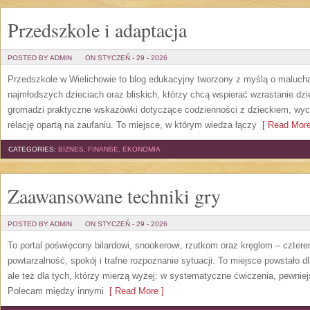
Przedszkole i adaptacja
POSTED BY ADMIN
ON STYCZEŃ - 29 - 2026
Przedszkole w Wielichowie to blog edukacyjny tworzony z myślą o maluc
najmłodszych dzieciach oraz bliskich, którzy chcą wspierać wzrastanie dz
gromadzi praktyczne wskazówki dotyczące codzienności z dzieckiem, wyc
relację opartą na zaufaniu. To miejsce, w którym wiedza łączy
[ Read More
CATEGORIES:
BIZNES, FINANSE, EKONOMIA
Zaawansowane techniki gry
POSTED BY ADMIN
ON STYCZEŃ - 29 - 2026
To portal poświęcony bilardowi, snookerowi, rzutkom oraz kręglom – czterem
powtarzalność, spokój i trafne rozpoznanie sytuacji. To miejsce powstało dl
ale też dla tych, którzy mierzą wyżej: w systematyczne ćwiczenia, pewniejs
Polecam między innymi
[ Read More ]