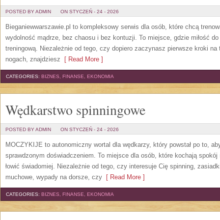
POSTED BY ADMIN
ON STYCZEŃ - 24 - 2026
Bieganiewwarszawie.pl to kompleksowy serwis dla osób, które chcą trenowa
wydolność mądrze, bez chaosu i bez kontuzji. To miejsce, gdzie miłość do
treningową. Niezależnie od tego, czy dopiero zaczynasz pierwsze kroki na 
nogach, znajdziesz
[ Read More ]
CATEGORIES:
BIZNES, FINANSE, EKONOMIA
Wędkarstwo spinningowe
POSTED BY ADMIN
ON STYCZEŃ - 24 - 2026
MOCZYKIJE to autonomiczny wortal dla wędkarzy, który powstał po to, ab
sprawdzonym doświadczeniem. To miejsce dla osób, które kochają spokój 
łowić świadomiej. Niezależnie od tego, czy interesuje Cię spinning, zasiadk
muchowe, wypady na dorsze, czy
[ Read More ]
CATEGORIES:
BIZNES, FINANSE, EKONOMIA