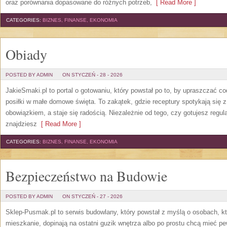
oraz porównania dopasowane do różnych potrzeb,
[ Read More ]
CATEGORIES:
BIZNES, FINANSE, EKONOMIA
Obiady
POSTED BY ADMIN
ON STYCZEŃ - 28 - 2026
JakieSmaki.pl to portal o gotowaniu, który powstał po to, by upraszczać c
posiłki w małe domowe święta. To zakątek, gdzie receptury spotykają się z
obowiązkiem, a staje się radością. Niezależnie od tego, czy gotujesz regul
znajdziesz
[ Read More ]
CATEGORIES:
BIZNES, FINANSE, EKONOMIA
Bezpieczeństwo na Budowie
POSTED BY ADMIN
ON STYCZEŃ - 27 - 2026
Sklep-Pusmak.pl to serwis budowlany, który powstał z myślą o osobach, k
mieszkanie, dopinają na ostatni guzik wnętrza albo po prostu chcą mieć 