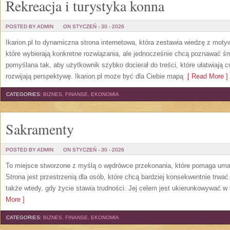
Rekreacja i turystyka konna
POSTED BY ADMIN
ON STYCZEŃ - 30 - 2026
Ikarion.pl to dynamiczna strona internetowa, która zestawia wiedzę z moty
które wybierają konkretne rozwiązania, ale jednocześnie chcą poznawać śm
pomyślana tak, aby użytkownik szybko docierał do treści, które ułatwiają c
rozwijają perspektywę. Ikarion.pl może być dla Ciebie mapą
[ Read More ]
CATEGORIES:
BIZNES, FINANSE, EKONOMIA
Sakramenty
POSTED BY ADMIN
ON STYCZEŃ - 30 - 2026
To miejsce stworzone z myślą o wędrówce przekonania, które pomaga uma
Strona jest przestrzenią dla osób, które chcą bardziej konsekwentnie trwać 
także wtedy, gdy życie stawia trudności. Jej celem jest ukierunkowywać w
More ]
CATEGORIES:
BIZNES, FINANSE, EKONOMIA