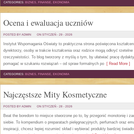
CATEGORIES:
BIZNES, FINANSE, EKONOMIA
Ocena i ewaluacja uczniów
POSTED BY ADMIN
ON STYCZEŃ - 29 - 2026
Instytut Wspomagania Oświaty to praktyczna strona poświęcona kształcen
dyrektorzy, osoby w trakcie kształcenia oraz rodzice mogą odkryć rzetelne
rzeczywistości. To blog tworzony z myślą o tym, by ułatwiać pracę dydak
pomagać w szukaniu rozwiązań – od spraw formalnych po
[ Read More ]
CATEGORIES:
BIZNES, FINANSE, EKONOMIA
Najczęstsze Mity Kosmetyczne
POSTED BY ADMIN
ON STYCZEŃ - 28 - 2026
Beat the boredom to miejsce stworzone po to, by przegonić monotonię i za
siebie. To kompendium o preparatach pielęgnacyjnych, perfumach oraz em
inspiracji, chcesz lepiej rozumieć skład i wybierać produkty bardziej świado