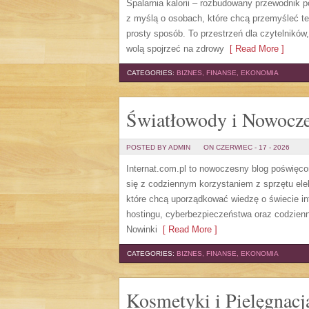
Spalarnia kalorii – rozbudowany przewodnik po 
z myślą o osobach, które chcą przemyśleć te
prosty sposób. To przestrzeń dla czytelników
wolą spojrzeć na zdrowy
[ Read More ]
CATEGORIES:
BIZNES, FINANSE, EKONOMIA
Światłowody i Nowocze
POSTED BY ADMIN
ON CZERWIEC - 17 - 2026
Internat.com.pl to nowoczesny blog poświęc
się z codziennym korzystaniem z sprzętu el
które chcą uporządkować wiedzę o świecie in
hostingu, cyberbezpieczeństwa oraz codzienn
Nowinki
[ Read More ]
CATEGORIES:
BIZNES, FINANSE, EKONOMIA
Kosmetyki i Pielęgnacj