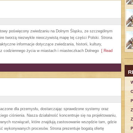
etowy poświęcony zwiedzaniu na Dolnym Śląsku, ze szczególnym
re tworzą niezwykle nieoczywistą mapę tej części Polski. Strona
ktyczne informacje dotyczące zwiedzania, historii, kultury,
oraz codziennego życia w miastach i miasteczkach Dolnego
[ Read
R
W
O
P
czone dla przemysłu, dostarczając sprawdzone systemy oraz
Z
ego ciśnienia. Nasza działalność koncentruje się na projektowaniu,
Z
anych rozwiązań, które znajdują zastosowanie wszędzie tam, gdzie
ść wykonywanych procesów. Strona prezentuje bogatą ofertę
P