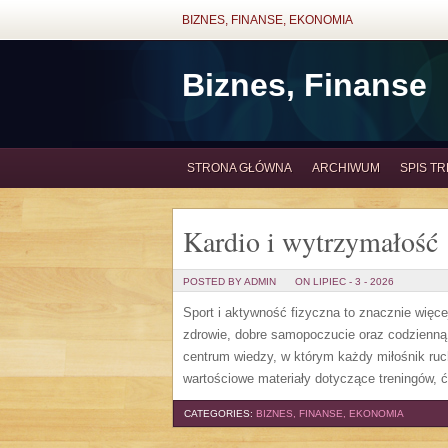
BIZNES, FINANSE, EKONOMIA
Biznes, Finanse
STRONA GŁÓWNA
ARCHIWUM
SPIS TR
Kardio i wytrzymałość
POSTED BY ADMIN
ON LIPIEC - 3 - 2026
Sport i aktywność fizyczna to znacznie więcej
zdrowie, dobre samopoczucie oraz codzienną
centrum wiedzy, w którym każdy miłośnik ru
wartościowe materiały dotyczące treningów, 
CATEGORIES:
BIZNES, FINANSE, EKONOMIA