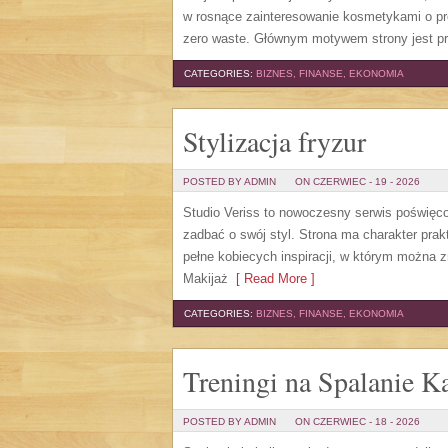
w rosnące zainteresowanie kosmetykami o pr
zero waste. Głównym motywem strony jest pr
CATEGORIES:
BIZNES, FINANSE, EKONOMIA
Stylizacja fryzur
POSTED BY ADMIN
ON CZERWIEC - 19 - 2026
Studio Veriss to nowoczesny serwis poświęco
zadbać o swój styl. Strona ma charakter prak
pełne kobiecych inspiracji, w którym można z
Makijaż
[ Read More ]
CATEGORIES:
BIZNES, FINANSE, EKONOMIA
Treningi na Spalanie Ka
POSTED BY ADMIN
ON CZERWIEC - 18 - 2026