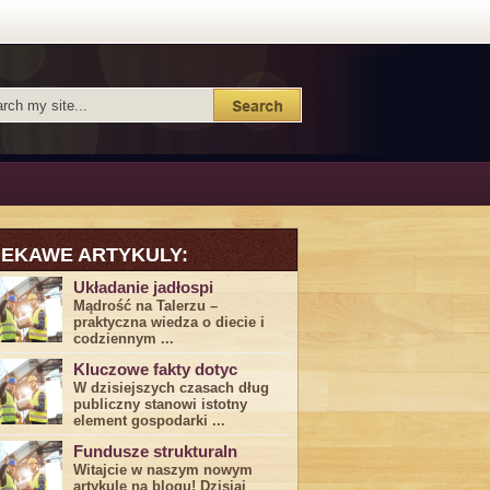
IEKAWE ARTYKULY:
Układanie jadłospi
Mądrość na Talerzu –
praktyczna wiedza o diecie i
codziennym ...
Kluczowe fakty dotyc
W dzisiejszych czasach dług
publiczny stanowi istotny
element gospodarki ...
Fundusze strukturaln
Witajcie w naszym nowym
artykule na blogu! Dzisiaj