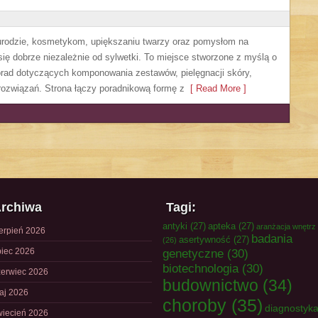
, urodzie, kosmetykom, upiększaniu twarzy oraz pomysłom na
się dobrze niezależnie od sylwetki. To miejsce stworzone z myślą o
orad dotyczących komponowania zestawów, pielęgnacji skóry,
rozwiązań. Strona łączy poradnikową formę z
[ Read More ]
rchiwa
Tagi:
antyki
(27)
apteka
(27)
aranżacja wnętrz
ierpień 2026
badania
asertywność
(27)
(26)
piec 2026
genetyczne
(30)
biotechnologia
(30)
zerwiec 2026
budownictwo
(34)
aj 2026
choroby
(35)
diagnostyk
wiecień 2026