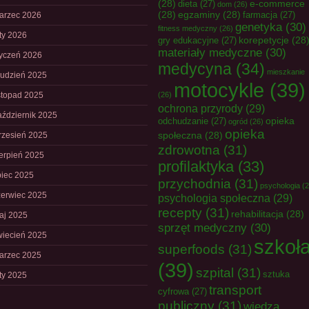
(28)
e-commerce
dieta
(27)
dom
(26)
(28)
egzaminy
(28)
farmacja
(27)
arzec 2026
genetyka
(30)
fitness medyczny
(26)
uty 2026
korepetycje
(28
gry edukacyjne
(27)
materiały medyczne
(30)
tyczeń 2026
medycyna
(34)
mieszkanie
rudzień 2025
motocykle
(39)
istopad 2025
(26)
ochrona przyrody
(29)
aździernik 2025
opieka
odchudzanie
(27)
ogród
(26)
opieka
społeczna
(28)
rzesień 2025
zdrowotna
(31)
ierpień 2025
profilaktyka
(33)
piec 2025
przychodnia
(31)
psychologia
(2
zerwiec 2025
psychologia społeczna
(29)
recepty
(31)
rehabilitacja
(28)
aj 2025
sprzęt medyczny
(30)
wiecień 2025
szkoł
superfoods
(31)
arzec 2025
(39)
szpital
(31)
sztuka
uty 2025
transport
cyfrowa
(27)
publiczny
(31)
wiedza