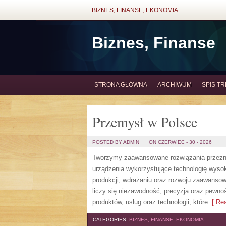
BIZNES, FINANSE, EKONOMIA
Biznes, Finanse
STRONA GŁÓWNA
ARCHIWUM
SPIS TR
Przemysł w Polsce
POSTED BY ADMIN
ON CZERWIEC - 30 - 2026
Tworzymy zaawansowane rozwiązania przezna
urządzenia wykorzystujące technologię wysoki
produkcji, wdrażaniu oraz rozwoju zaawansow
liczy się niezawodność, precyzja oraz pewno
produktów, usług oraz technologii, które
[ Rea
CATEGORIES:
BIZNES, FINANSE, EKONOMIA