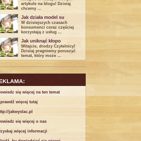
artykule na blogu! Dzisiaj
chcemy ...
Jak działa model su
W dzisiejszych czasach
konsumenci ‌coraz częściej
korzystają z usług⁤ ...
Jak uniknąć kłopo
Witajcie, drodzy Czytelnicy!
Dzisiaj pragniemy poruszyć
temat, który może ...
EKLAMA:
owiedz się więcej na ten temat
prawdź więcej tutaj
ttp://jakwyslac.pl
owiedz się więcej o nas
zyskaj więcej informacji
ejdź, by dowiedzieć się więcej