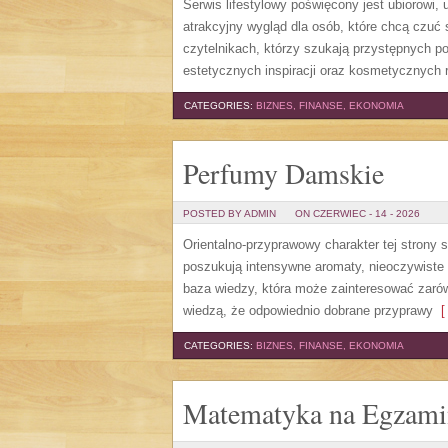
Serwis lifestylowy poświęcony jest ubiorowi
atrakcyjny wygląd dla osób, które chcą czuć 
czytelnikach, którzy szukają przystępnych p
estetycznych inspiracji oraz kosmetycznych 
CATEGORIES:
BIZNES, FINANSE, EKONOMIA
Perfumy Damskie
POSTED BY ADMIN
ON CZERWIEC - 14 - 2026
Orientalno-przyprawowy charakter tej strony 
poszukują intensywne aromaty, nieoczywiste sm
baza wiedzy, która może zainteresować zarów
wiedzą, że odpowiednio dobrane przyprawy
[ 
CATEGORIES:
BIZNES, FINANSE, EKONOMIA
Matematyka na Egzami