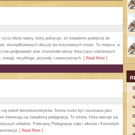
życiu bliżej natury, który pokazuje, że świadome podejście do
zeń, skomplikowanych decyzji ani kosztownych zmian. To miejsce, w
yczne podpowiedzi oraz zrozumiałe teksty dotyczące codziennych
 energii, recyklingu, przyrody i nowoczesnych
[ Read More ]
R
D
S
h
ruje się wokół dermokosmetyków. Strona może być rozumiana jako
D
re interesują się świadomą pielęgnacją. To strona, która wpisuje się
ostszym składzie. Polecamy Pielęgnacja ciała i włosów i Kosmetyki
U
ezentacja
[ Read More ]
W