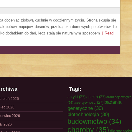
hcą doceniać ziołową kuchnię w codziennym życiu. Strona skupia się
mak potraw, napojów, deserów, przekąsek i domowych przetworów. To
ylko dodatkiem do dań, lecz stają się naturalnym sposobem
[ Read
rchiwa
Tagi:
antyki
(27)
apteka
(27)
aranżacja wnętrz
ierpień 2026
badania
asertywność
(27)
(26)
piec 2026
genetyczne
(30)
biotechnologia
(30)
zerwiec 2026
budownictwo
(34)
aj 2026
choroby
(35)
diagnostyk