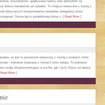
, urodzie, kosmetykom, upiększaniu twarzy oraz pomysłom na
się dobrze niezależnie od sylwetki. To miejsce stworzone z myślą o
orad dotyczących komponowania zestawów, pielęgnacji skóry,
rozwiązań. Strona łączy poradnikową formę z
[ Read More ]
sprawia, że jest to przestrzeń stworzony z myślą o osobach, które
aki i kulinarne inspiracje z różnych stron świata. To kulinarna
no osoby eksperymentujące w kuchni, jak i tych, którzy od dawna
Read More ]
nie