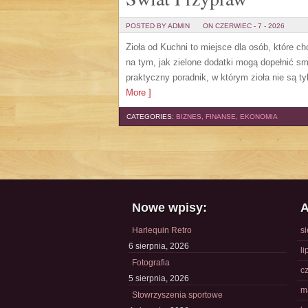
POSTED BY ADMIN
ON CZERWIEC - 7 - 2026
Zioła od Kuchni to miejsce dla osób, które c
na tym, jak zielone dodatki mogą dopełnić s
praktyczny poradnik, w którym zioła nie są t
More ]
CATEGORIES:
BIZNES, FINANSE, EKONOMIA
Nowe wpisy:
A
Harlequin Retro
s
6 sierpnia, 2026
li
Fotografia
c
5 sierpnia, 2026
m
Stowrzyszenia sportowe