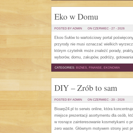
Eko w Domu
POSTED BY ADMIN
ON CZERWIEC - 27 - 2026
Ekos-Sułów to wartościowy portal poświęcony 
przyrody nie musi oznaczać wielkich wyrzec
którym czytelnik może znaleźć porady, prakt
wyborów, domu, zakupów, podróży, gotowania,
CATEGORIES:
BIZNES, FINANSE, EKONOMIA
DIY – Zrób to sam
POSTED BY ADMIN
ON CZERWIEC - 20 - 2026
Bioarp24.pl to serwis online, która koncent
miejsce prezentacji asortymentu dla osób, któ
w rosnące zainteresowanie kosmetykami o pr
zero waste. Głównym motywem strony jest pr