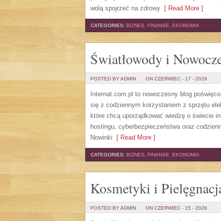
wolą spojrzeć na zdrowy
[ Read More ]
CATEGORIES:
BIZNES, FINANSE, EKONOMIA
Światłowody i Nowocze
POSTED BY ADMIN
ON CZERWIEC - 17 - 2026
Internat.com.pl to nowoczesny blog poświęc
się z codziennym korzystaniem z sprzętu el
które chcą uporządkować wiedzę o świecie in
hostingu, cyberbezpieczeństwa oraz codzienn
Nowinki
[ Read More ]
CATEGORIES:
BIZNES, FINANSE, EKONOMIA
Kosmetyki i Pielęgnacj
POSTED BY ADMIN
ON CZERWIEC - 15 - 2026