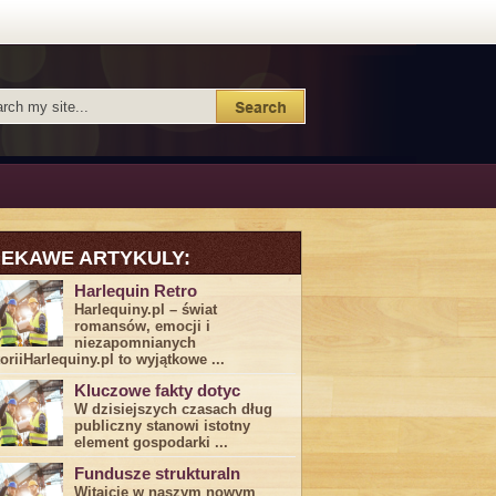
IEKAWE ARTYKULY:
Harlequin Retro
Harlequiny.pl – świat
romansów, emocji i
niezapomnianych
toriiHarlequiny.pl to wyjątkowe ...
Kluczowe fakty dotyc
W dzisiejszych czasach dług
publiczny stanowi istotny
element gospodarki ...
Fundusze strukturaln
Witajcie w naszym nowym