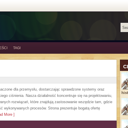
EŚCI
TAGI
C
czone dla przemysłu, dostarczając sprawdzone systemy oraz
his
ego ciśnienia. Nasza działalność koncentruje się na projektowaniu,
anych rozwiązań, które znajdują zastosowanie wszędzie tam, gdzie
ść wykonywanych procesów. Strona prezentuje bogatą ofertę
d More ]