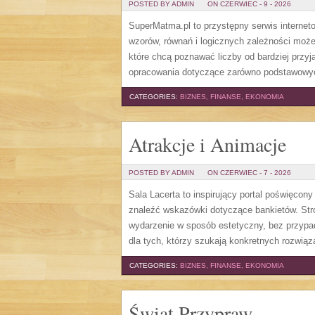
POSTED BY ADMIN
ON CZERWIEC - 9 - 2026
SuperMatma.pl to przystępny serwis internet
wzorów, równań i logicznych zależności może
które chcą poznawać liczby od bardziej przyj
opracowania dotyczące zarówno podstawowych
CATEGORIES:
BIZNES, FINANSE, EKONOMIA
Atrakcje i Animacje
POSTED BY ADMIN
ON CZERWIEC - 7 - 2026
Sala Lacerta to inspirujący portal poświęcon
znaleźć wskazówki dotyczące bankietów. Str
wydarzenie w sposób estetyczny, bez przypa
dla tych, którzy szukają konkretnych rozwią
CATEGORIES:
BIZNES, FINANSE, EKONOMIA
Świat Przypraw