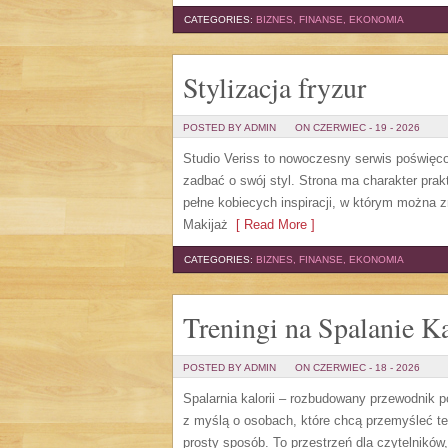
CATEGORIES:
BIZNES, FINANSE, EKONOMIA
Stylizacja fryzur
POSTED BY ADMIN
ON CZERWIEC - 19 - 2026
Studio Veriss to nowoczesny serwis poświęco
zadbać o swój styl. Strona ma charakter prak
pełne kobiecych inspiracji, w którym można z
Makijaż
[ Read More ]
CATEGORIES:
BIZNES, FINANSE, EKONOMIA
Treningi na Spalanie Ka
POSTED BY ADMIN
ON CZERWIEC - 18 - 2026
Spalarnia kalorii – rozbudowany przewodnik po 
z myślą o osobach, które chcą przemyśleć te
prosty sposób. To przestrzeń dla czytelników