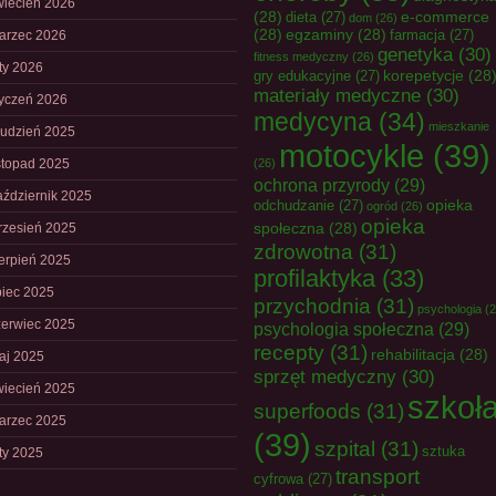
wiecień 2026
(28)
e-commerce
dieta
(27)
dom
(26)
(28)
egzaminy
(28)
farmacja
(27)
arzec 2026
genetyka
(30)
fitness medyczny
(26)
uty 2026
korepetycje
(28
gry edukacyjne
(27)
materiały medyczne
(30)
tyczeń 2026
medycyna
(34)
mieszkanie
rudzień 2025
motocykle
(39)
istopad 2025
(26)
ochrona przyrody
(29)
aździernik 2025
opieka
odchudzanie
(27)
ogród
(26)
opieka
społeczna
(28)
rzesień 2025
zdrowotna
(31)
ierpień 2025
profilaktyka
(33)
piec 2025
przychodnia
(31)
psychologia
(2
zerwiec 2025
psychologia społeczna
(29)
recepty
(31)
rehabilitacja
(28)
aj 2025
sprzęt medyczny
(30)
wiecień 2025
szkoł
superfoods
(31)
arzec 2025
(39)
szpital
(31)
sztuka
uty 2025
transport
cyfrowa
(27)