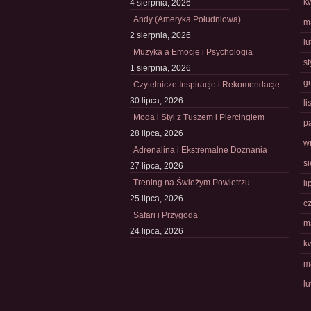
k
4 sierpnia, 2026
Andy (Ameryka Południowa)
m
2 sierpnia, 2026
l
Muzyka a Emocje i Psychologia
s
1 sierpnia, 2026
g
Czytelnicze Inspiracje i Rekomendacje
30 lipca, 2026
l
Moda i Styl z Tuszem i Piercingiem
p
28 lipca, 2026
w
Adrenalina i Ekstremalne Doznania
s
27 lipca, 2026
Trening na Świeżym Powietrzu
li
25 lipca, 2026
c
Safari i Przygoda
m
24 lipca, 2026
k
m
l