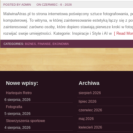
POSTED BY ADMIN
ON CZERWIEC - 6 - 2026
MalwinaAtras.pl to strona internetowa poświęcony sztuce fotografowania, p
komputerowej. To witryna, w której zainteresowanie estetyką łączy się z
zainteresować zarówno osoby, które dopiero stawiają pierwsze kroki w fotog
rozwijać swoje umiejętności. Kategorie: Inspiracje i Style i AI w
[ Read Mor
CATEGORIES:
BIZNES, FINANSE, EKONOMIA
Nowe wpisy:
Archiwa
Harlequin Retro
sierpień 2026
6 sierpnia, 2026
lipiec 2026
Fotografia
czerwiec 2026
5 sierpnia, 2026
maj 2026
Stowrzyszenia sportowe
kwiecień 2026
4 sierpnia, 2026