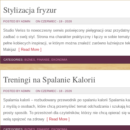
Stylizacja fryzur
POSTED BY ADMIN
ON CZERWIEC - 19 - 2026
Studio Veriss to nowoczesny serwis poświęcony pielęgnacji oraz przydatn
zadbać o swój styl. Strona ma charakter praktyczny i łączy w sobie temat
pełne kobiecych inspiracji, w którym można znaleźć zarówno luźniejsze tek
Makijaż
[ Read More ]
CATEGORIES:
BIZNES, FINANSE, EKONOMIA
Treningi na Spalanie Kalorii
POSTED BY ADMIN
ON CZERWIEC - 18 - 2026
Spalarnia kalorii – rozbudowany przewodnik po spalaniu kalorii Spalarnia ka
z myślą o osobach, które chcą przemyśleć temat odchudzania i szukają k
prosty sposób. To przestrzeń dla czytelników, którzy nie chcą opierać się 
wolą spojrzeć na zdrowy
[ Read More ]
CATEGORIES:
BIZNES, FINANSE, EKONOMIA