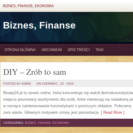
BIZNES, FINANSE, EKONOMIA
Biznes, Finanse
STRONA GŁÓWNA
ARCHIWUM
SPIS TREŚCI
TAGI
DIY – Zrób to sam
POSTED BY ADMIN
ON CZERWIEC - 20 - 2026
Bioarp24.pl to serwis online, która koncentruje się wokół dermokosmetykó
miejsce prezentacji asortymentu dla osób, które interesują się świadomą pie
w rosnące zainteresowanie kosmetykami o prostszym składzie. Polecamy P
zero waste. Głównym motywem strony jest prezentacja
[ Read More ]
CATEGORIES:
BIZNES, FINANSE, EKONOMIA