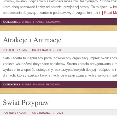
wzorów, równań i logicznych zależności może być fascynujący. Strona zos
które chcą poznawać liczby od bardziej przyjaznej strony. To miejsce, w 
opracowania dotyczące zarówno podstawowych zagadnień, jak i
[ Read Mo
CATEGORIES:
BIZNES, FINANSE, EKONOMIA
Atrakcje i Animacje
POSTED BY ADMIN
ON CZERWIEC - 7 - 2026
Sala Lacerta to inspirujący portal poświęcony organizacji imprez okoliczn
znaleźć wskazówki dotyczące bankietów. Strona została przygotowana z m
wydarzenie w sposób estetyczny, bez przypadkowych decyzji, pośpiechu i
dla tych, którzy szukają konkretnych rozwiązań związanych z wyborem sali
CATEGORIES:
BIZNES, FINANSE, EKONOMIA
Świat Przypraw
POSTED BY ADMIN
ON CZERWIEC - 7 - 2026