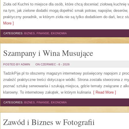
Zioła od Kuchni to miejsce dla osób, które chcą doceniać ziołową kuchnię
na tym, jak zielone dodatki mogą dopełnić smak potraw, napojów, deserów
praktyczny poradnik, w którym zioła nie są tylko dodatkiem do dań, lecz s
More ]
CATEGORIES:
BIZNES, FINANSE, EKONOMIA
Szampany i Wina Musujące
POSTED BY ADMIN
ON CZERWIEC - 6 - 2026
TadzikPije.pl to obszerny magazyn internetowy poświęcony napojom z pro
znaleźć praktyczne treści dotyczące wódki. Strona została stworzona z myś
poznać sztukę serwowania i szukają miejsca, gdzie tematy związane z al
klarowny. To internetowy zakątek, w którym kulinaria
[ Read More ]
CATEGORIES:
BIZNES, FINANSE, EKONOMIA
Zawód i Biznes w Fotografii