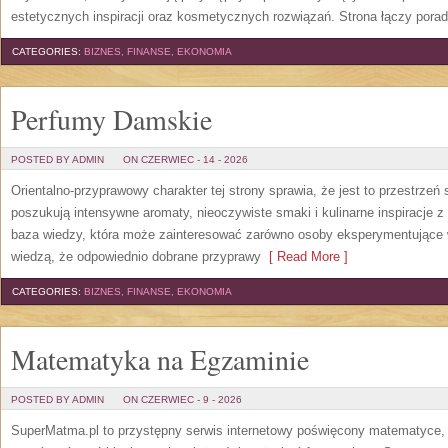
estetycznych inspiracji oraz kosmetycznych rozwiązań. Strona łączy pora
CATEGORIES:
BIZNES, FINANSE, EKONOMIA
Perfumy Damskie
POSTED BY ADMIN
ON CZERWIEC - 14 - 2026
Orientalno-przyprawowy charakter tej strony sprawia, że jest to przestrzeń
poszukują intensywne aromaty, nieoczywiste smaki i kulinarne inspiracje z 
baza wiedzy, która może zainteresować zarówno osoby eksperymentujące w 
wiedzą, że odpowiednio dobrane przyprawy
[ Read More ]
CATEGORIES:
BIZNES, FINANSE, EKONOMIA
Matematyka na Egzaminie
POSTED BY ADMIN
ON CZERWIEC - 9 - 2026
SuperMatma.pl to przystępny serwis internetowy poświęcony matematyce, k