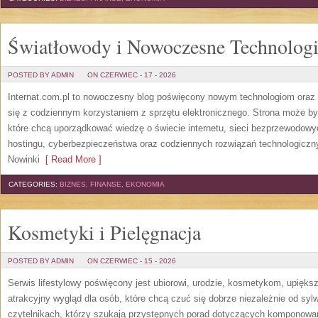
Światłowody i Nowoczesne Technolog
POSTED BY ADMIN
ON CZERWIEC - 17 - 2026
Internat.com.pl to nowoczesny blog poświęcony nowym technologiom oraz 
się z codziennym korzystaniem z sprzętu elektronicznego. Strona może b
które chcą uporządkować wiedzę o świecie internetu, sieci bezprzewodowy
hostingu, cyberbezpieczeństwa oraz codziennych rozwiązań technologicznyc
Nowinki
[ Read More ]
CATEGORIES:
BIZNES, FINANSE, EKONOMIA
Kosmetyki i Pielęgnacja
POSTED BY ADMIN
ON CZERWIEC - 15 - 2026
Serwis lifestylowy poświęcony jest ubiorowi, urodzie, kosmetykom, upięk
atrakcyjny wygląd dla osób, które chcą czuć się dobrze niezależnie od syl
czytelnikach, którzy szukają przystępnych porad dotyczących komponowani