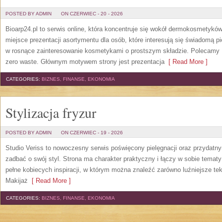
POSTED BY ADMIN
ON CZERWIEC - 20 - 2026
Bioarp24.pl to serwis online, która koncentruje się wokół dermokosmetykó
miejsce prezentacji asortymentu dla osób, które interesują się świadomą pie
w rosnące zainteresowanie kosmetykami o prostszym składzie. Polecamy P
zero waste. Głównym motywem strony jest prezentacja
[ Read More ]
CATEGORIES:
BIZNES, FINANSE, EKONOMIA
Stylizacja fryzur
POSTED BY ADMIN
ON CZERWIEC - 19 - 2026
Studio Veriss to nowoczesny serwis poświęcony pielęgnacji oraz przydatn
zadbać o swój styl. Strona ma charakter praktyczny i łączy w sobie temat
pełne kobiecych inspiracji, w którym można znaleźć zarówno luźniejsze tek
Makijaż
[ Read More ]
CATEGORIES:
BIZNES, FINANSE, EKONOMIA