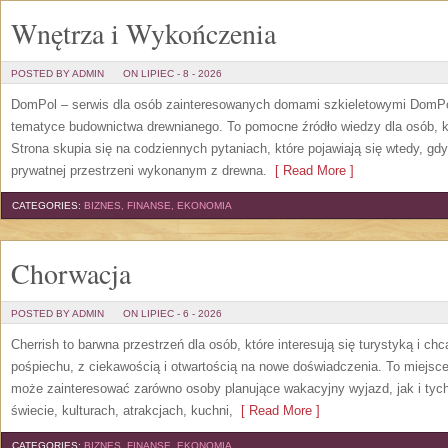
Wnętrza i Wykończenia
POSTED BY ADMIN
ON LIPIEC - 8 - 2026
DomPol – serwis dla osób zainteresowanych domami szkieletowymi DomPol
tematyce budownictwa drewnianego. To pomocne źródło wiedzy dla osób, kt
Strona skupia się na codziennych pytaniach, które pojawiają się wtedy, g
prywatnej przestrzeni wykonanym z drewna.
[ Read More ]
CATEGORIES:
BIZNES, FINANSE, EKONOMIA
Chorwacja
POSTED BY ADMIN
ON LIPIEC - 6 - 2026
Cherrish to barwna przestrzeń dla osób, które interesują się turystyką i 
pośpiechu, z ciekawością i otwartością na nowe doświadczenia. To miejsce
może zainteresować zarówno osoby planujące wakacyjny wyjazd, jak i tych,
świecie, kulturach, atrakcjach, kuchni,
[ Read More ]
CATEGORIES:
BIZNES, FINANSE, EKONOMIA