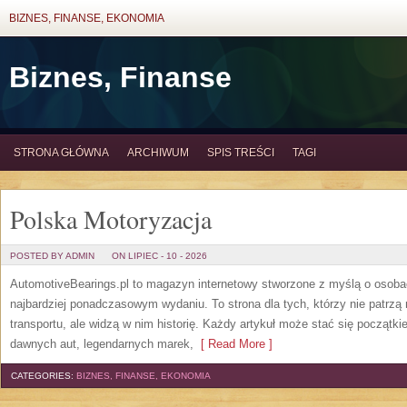
BIZNES, FINANSE, EKONOMIA
Biznes, Finanse
STRONA GŁÓWNA
ARCHIWUM
SPIS TREŚCI
TAGI
Polska Motoryzacja
POSTED BY ADMIN
ON LIPIEC - 10 - 2026
AutomotiveBearings.pl to magazyn internetowy stworzone z myślą o osobac
najbardziej ponadczasowym wydaniu. To strona dla tych, którzy nie patrz
transportu, ale widzą w nim historię. Każdy artykuł może stać się początk
dawnych aut, legendarnych marek,
[ Read More ]
CATEGORIES:
BIZNES, FINANSE, EKONOMIA