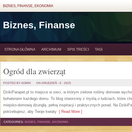
BIZNES, FINANSE, EKONOMIA
Biznes, Finanse
STRONA GŁÓWNA
ARCHIWUM
SPIS TREŚCI
TAGI
Ogród dla zwierząt
POSTED BY ADMIN
ON GRUDZIEŃ - 6 - 2025
DzikiParapet.pl to miejsce w sieci, w którym zielone rośliny domowe wychod
bohaterami każdego domu. To blog stworzony z myślą o ludziach, które ch
miejsko-domową dżunglę, pełną inspiracji i praktycznych porad. Na DzikiP
potrzebujesz, aby Twoje kwiaty
[ Read More ]
CATEGORIES:
BIZNES, FINANSE, EKONOMIA