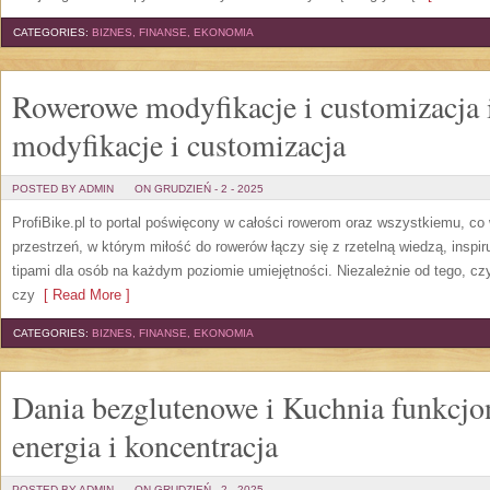
CATEGORIES:
BIZNES, FINANSE, EKONOMIA
Rowerowe modyfikacje i customizacja
modyfikacje i customizacja
POSTED BY ADMIN
ON GRUDZIEŃ - 2 - 2025
ProfiBike.pl to portal poświęcony w całości rowerom oraz wszystkiemu, co 
przestrzeń, w którym miłość do rowerów łączy się z rzetelną wiedzą, inspi
tipami dla osób na każdym poziomie umiejętności. Niezależnie od tego, cz
czy
[ Read More ]
CATEGORIES:
BIZNES, FINANSE, EKONOMIA
Dania bezglutenowe i Kuchnia funkcjon
energia i koncentracja
POSTED BY ADMIN
ON GRUDZIEŃ - 2 - 2025