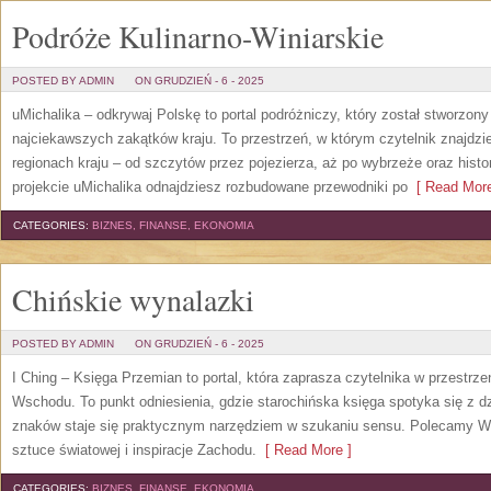
Podróże Kulinarno-Winiarskie
POSTED BY ADMIN
ON GRUDZIEŃ - 6 - 2025
uMichalika – odkrywaj Polskę to portal podróżniczy, który został stworzony
najciekawszych zakątków kraju. To przestrzeń, w którym czytelnik znajdzi
regionach kraju – od szczytów przez pojezierza, aż po wybrzeże oraz hist
projekcie uMichalika odnajdziesz rozbudowane przewodniki po
[ Read More
CATEGORIES:
BIZNES, FINANSE, EKONOMIA
Chińskie wynalazki
POSTED BY ADMIN
ON GRUDZIEŃ - 6 - 2025
I Ching – Księga Przemian to portal, która zaprasza czytelnika w przestr
Wschodu. To punkt odniesienia, gdzie starochińska księga spotyka się z d
znaków staje się praktycznym narzędziem w szukaniu sensu. Polecamy Ws
sztuce światowej i inspiracje Zachodu.
[ Read More ]
CATEGORIES:
BIZNES, FINANSE, EKONOMIA