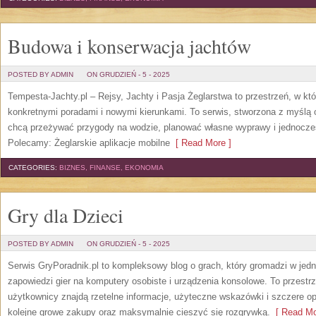
Budowa i konserwacja jachtów
POSTED BY ADMIN
ON GRUDZIEŃ - 5 - 2025
Tempesta-Jachty.pl – Rejsy, Jachty i Pasja Żeglarstwa to przestrzeń, w k
konkretnymi poradami i nowymi kierunkami. To serwis, stworzona z myślą o
chcą przeżywać przygody na wodzie, planować własne wyprawy i jednocześ
Polecamy: Żeglarskie aplikacje mobilne
[ Read More ]
CATEGORIES:
BIZNES, FINANSE, EKONOMIA
Gry dla Dzieci
POSTED BY ADMIN
ON GRUDZIEŃ - 5 - 2025
Serwis GryPoradnik.pl to kompleksowy blog o grach, który gromadzi w jedn
zapowiedzi gier na komputery osobiste i urządzenia konsolowe. To przestrz
użytkownicy znajdą rzetelne informacje, użyteczne wskazówki i szczere o
kolejne growe zakupy oraz maksymalnie cieszyć się rozgrywką.
[ Read Mo