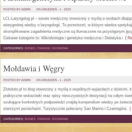
POSTED BY ADMIN
ON GRUDZIEŃ - 1 - 2025
LCL-Laryngolog.pl – serwis medyczny stworzony z myślą o osobach dbając
wiarygodnej wiedzy o laryngologii. To przestrzeń, w którym wiedza spotykają
skomplikowane zagadnienia medyczne są tłumaczone na przystępnym języ
Ciekawe kategorie to: Mikrobiologia i genetyka medyczna i Dietetyka i
[ Re
CATEGORIES:
BIZNES, FINANSE, EKONOMIA
Mołdawia i Węgry
POSTED BY ADMIN
ON GRUDZIEŃ - 1 - 2025
Zlotoloto.pl to blog stworzony z myślą o wspólnych wyjazdach z dziećmi, k
praktyczne wskazówki oraz opisy nieoczywistych destynacji na całym świec
szukające konkretnych podpowiedzi znajdą kompendium wiedzy po świecie
starszymi pociechami. Turystycznie polecamy San Marino i Czarnogóra.
[ 
CATEGORIES:
BIZNES, FINANSE, EKONOMIA