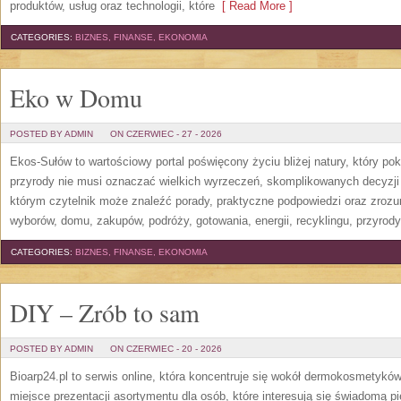
produktów, usług oraz technologii, które
[ Read More ]
CATEGORIES:
BIZNES, FINANSE, EKONOMIA
Eko w Domu
POSTED BY ADMIN
ON CZERWIEC - 27 - 2026
Ekos-Sułów to wartościowy portal poświęcony życiu bliżej natury, który p
przyrody nie musi oznaczać wielkich wyrzeczeń, skomplikowanych decyzji
którym czytelnik może znaleźć porady, praktyczne podpowiedzi oraz zroz
wyborów, domu, zakupów, podróży, gotowania, energii, recyklingu, przyrod
CATEGORIES:
BIZNES, FINANSE, EKONOMIA
DIY – Zrób to sam
POSTED BY ADMIN
ON CZERWIEC - 20 - 2026
Bioarp24.pl to serwis online, która koncentruje się wokół dermokosmetykó
miejsce prezentacji asortymentu dla osób, które interesują się świadomą pie