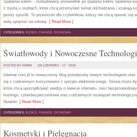
Spalarnia kalorii – rozbudowany przewodnik po spalaniu kalorii Spalarnia ka
z myślą o osobach, które chcą przemyśleć temat odchudzania i szukają k
prosty sposób. To przestrzeń dla czytelników, którzy nie chcą opierać się 
wolą spojrzeć na zdrowy
[ Read More ]
CATEGORIES:
BIZNES, FINANSE, EKONOMIA
Światłowody i Nowoczesne Technolog
POSTED BY ADMIN
ON CZERWIEC - 17 - 2026
Internat.com.pl to nowoczesny blog poświęcony nowym technologiom oraz 
się z codziennym korzystaniem z sprzętu elektronicznego. Strona może b
które chcą uporządkować wiedzę o świecie internetu, sieci bezprzewodowy
hostingu, cyberbezpieczeństwa oraz codziennych rozwiązań technologicznyc
Nowinki
[ Read More ]
CATEGORIES:
BIZNES, FINANSE, EKONOMIA
Kosmetyki i Pielęgnacja