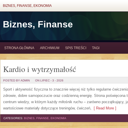
BIZNES, FINANSE, EKONOMIA
Biznes, Finanse
STRONA GŁÓWNA
ARCHIWUM
SPIS TREŚCI
TAGI
Kardio i wytrzymałość
POSTED BY ADMIN
ON LIPIEC - 3 - 2026
Sport i aktywność fizyczna to znacznie więcej niż tylko regularne ćwiczeni
zdrowie, dobre samopoczucie oraz codzienną energię. Strona poświęcona 
centrum wiedzy, w którym każdy miłośnik ruchu – zarówno początkujący, 
wartościowe materiały dotyczące treningów, ćwiczeń,
[ Read More ]
CATEGORIES:
BIZNES, FINANSE, EKONOMIA