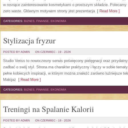
w rosnące zainteresowanie kosmetykami o prostszym składzie. Polecamy P
zero waste. Głównym motywem strony jest prezentacja
[ Read More ]
CATEGORIES:
BIZNES, FINANSE, EKONOMIA
Stylizacja fryzur
POSTED BY ADMIN
ON CZERWIEC - 19 - 2026
Studio Veriss to nowoczesny serwis poświęcony pielęgnacji oraz przydatn
zadbać o swój styl. Strona ma charakter praktyczny i łączy w sobie temat
pełne kobiecych inspiracji, w którym można znaleźć zarówno luźniejsze tek
Makijaż
[ Read More ]
CATEGORIES:
BIZNES, FINANSE, EKONOMIA
Treningi na Spalanie Kalorii
POSTED BY ADMIN
ON CZERWIEC - 18 - 2026