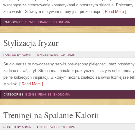
w rosnące zainteresowanie kosmetykami o prostszym składzie. Polecamy P
zero waste. Głównym motywem strony jest prezentacja
[ Read More ]
CATEGORIES:
BIZNES, FINANSE, EKONOMIA
Stylizacja fryzur
POSTED BY ADMIN
ON CZERWIEC - 19 - 2026
Studio Veriss to nowoczesny serwis poświęcony pielęgnacji oraz przydatn
zadbać o swój styl. Strona ma charakter praktyczny i łączy w sobie temat
pełne kobiecych inspiracji, w którym można znaleźć zarówno luźniejsze tek
Makijaż
[ Read More ]
CATEGORIES:
BIZNES, FINANSE, EKONOMIA
Treningi na Spalanie Kalorii
POSTED BY ADMIN
ON CZERWIEC - 18 - 2026