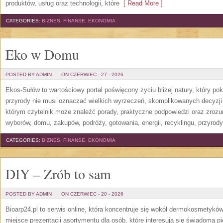
produktów, usług oraz technologii, które
[ Read More ]
CATEGORIES:
BIZNES, FINANSE, EKONOMIA
Eko w Domu
POSTED BY ADMIN
ON CZERWIEC - 27 - 2026
Ekos-Sułów to wartościowy portal poświęcony życiu bliżej natury, który p
przyrody nie musi oznaczać wielkich wyrzeczeń, skomplikowanych decyzji
którym czytelnik może znaleźć porady, praktyczne podpowiedzi oraz zroz
wyborów, domu, zakupów, podróży, gotowania, energii, recyklingu, przyrod
CATEGORIES:
BIZNES, FINANSE, EKONOMIA
DIY – Zrób to sam
POSTED BY ADMIN
ON CZERWIEC - 20 - 2026
Bioarp24.pl to serwis online, która koncentruje się wokół dermokosmetykó
miejsce prezentacji asortymentu dla osób, które interesują się świadomą pie