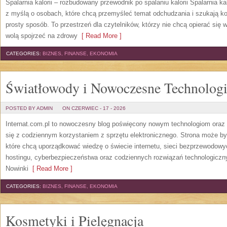
Spalarnia kalorii – rozbudowany przewodnik po spalaniu kalorii Spalarnia ka
z myślą o osobach, które chcą przemyśleć temat odchudzania i szukają k
prosty sposób. To przestrzeń dla czytelników, którzy nie chcą opierać się 
wolą spojrzeć na zdrowy
[ Read More ]
CATEGORIES:
BIZNES, FINANSE, EKONOMIA
Światłowody i Nowoczesne Technolog
POSTED BY ADMIN
ON CZERWIEC - 17 - 2026
Internat.com.pl to nowoczesny blog poświęcony nowym technologiom oraz 
się z codziennym korzystaniem z sprzętu elektronicznego. Strona może b
które chcą uporządkować wiedzę o świecie internetu, sieci bezprzewodowy
hostingu, cyberbezpieczeństwa oraz codziennych rozwiązań technologicznyc
Nowinki
[ Read More ]
CATEGORIES:
BIZNES, FINANSE, EKONOMIA
Kosmetyki i Pielęgnacja