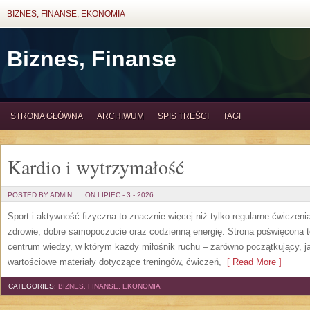
BIZNES, FINANSE, EKONOMIA
Biznes, Finanse
STRONA GŁÓWNA
ARCHIWUM
SPIS TREŚCI
TAGI
Kardio i wytrzymałość
POSTED BY ADMIN
ON LIPIEC - 3 - 2026
Sport i aktywność fizyczna to znacznie więcej niż tylko regularne ćwiczeni
zdrowie, dobre samopoczucie oraz codzienną energię. Strona poświęcona 
centrum wiedzy, w którym każdy miłośnik ruchu – zarówno początkujący, 
wartościowe materiały dotyczące treningów, ćwiczeń,
[ Read More ]
CATEGORIES:
BIZNES, FINANSE, EKONOMIA