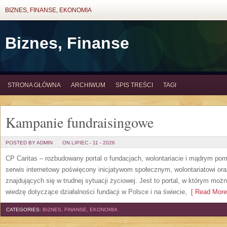
BIZNES, FINANSE, EKONOMIA
Biznes, Finanse
STRONA GŁÓWNA
ARCHIWUM
SPIS TREŚCI
TAGI
Kampanie fundraisingowe
POSTED BY ADMIN
ON LIPIEC - 11 - 2026
CP Caritas – rozbudowany portal o fundacjach, wolontariacie i mądrym po
serwis internetowy poświęcony inicjatywom społecznym, wolontariatowi o
znajdujących się w trudnej sytuacji życiowej. Jest to portal, w którym mo
wiedzę dotyczące działalności fundacji w Polsce i na świecie,
[ Read More
CATEGORIES:
BIZNES, FINANSE, EKONOMIA