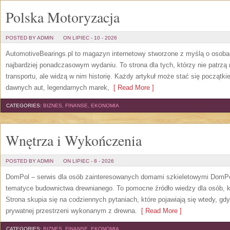
Polska Motoryzacja
POSTED BY ADMIN
ON LIPIEC - 10 - 2026
AutomotiveBearings.pl to magazyn internetowy stworzone z myślą o osobac
najbardziej ponadczasowym wydaniu. To strona dla tych, którzy nie patrz
transportu, ale widzą w nim historię. Każdy artykuł może stać się początk
dawnych aut, legendarnych marek,
[ Read More ]
CATEGORIES:
BIZNES, FINANSE, EKONOMIA
Wnętrza i Wykończenia
POSTED BY ADMIN
ON LIPIEC - 8 - 2026
DomPol – serwis dla osób zainteresowanych domami szkieletowymi DomPol
tematyce budownictwa drewnianego. To pomocne źródło wiedzy dla osób, kt
Strona skupia się na codziennych pytaniach, które pojawiają się wtedy, g
prywatnej przestrzeni wykonanym z drewna.
[ Read More ]
CATEGORIES:
BIZNES, FINANSE, EKONOMIA