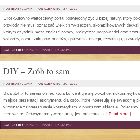
POSTED BY ADMIN
ON CZERWIEC - 27 - 2026
Ekos-Sułów to wartościowy portal poświęcony życiu bliżej natury, który p
przyrody nie musi oznaczać wielkich wyrzeczeń, skomplikowanych decyzji
którym czytelnik może znaleźć porady, praktyczne podpowiedzi oraz zroz
wyborów, domu, zakupów, podróży, gotowania, energii, recyklingu, przyrod
CATEGORIES:
BIZNES, FINANSE, EKONOMIA
DIY – Zrób to sam
POSTED BY ADMIN
ON CZERWIEC - 20 - 2026
Bioarp24.pl to serwis online, która koncentruje się wokół dermokosmetykó
miejsce prezentacji asortymentu dla osób, które interesują się świadomą pie
w rosnące zainteresowanie kosmetykami o prostszym składzie. Polecamy P
zero waste. Głównym motywem strony jest prezentacja
[ Read More ]
CATEGORIES:
BIZNES, FINANSE, EKONOMIA