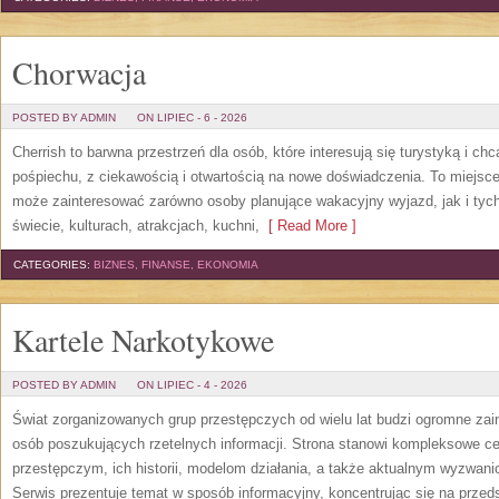
Chorwacja
POSTED BY ADMIN
ON LIPIEC - 6 - 2026
Cherrish to barwna przestrzeń dla osób, które interesują się turystyką i 
pośpiechu, z ciekawością i otwartością na nowe doświadczenia. To miejsce
może zainteresować zarówno osoby planujące wakacyjny wyjazd, jak i tych,
świecie, kulturach, atrakcjach, kuchni,
[ Read More ]
CATEGORIES:
BIZNES, FINANSE, EKONOMIA
Kartele Narkotykowe
POSTED BY ADMIN
ON LIPIEC - 4 - 2026
Świat zorganizowanych grup przestępczych od wielu lat budzi ogromne zain
osób poszukujących rzetelnych informacji. Strona stanowi kompleksowe 
przestępczym, ich historii, modelom działania, a także aktualnym wyzwa
Serwis prezentuje temat w sposób informacyjny, koncentrując się na przed