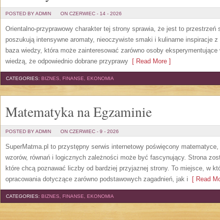
POSTED BY ADMIN
ON CZERWIEC - 14 - 2026
Orientalno-przyprawowy charakter tej strony sprawia, że jest to przestrzeń
poszukują intensywne aromaty, nieoczywiste smaki i kulinarne inspiracje z 
baza wiedzy, która może zainteresować zarówno osoby eksperymentujące w 
wiedzą, że odpowiednio dobrane przyprawy
[ Read More ]
CATEGORIES:
BIZNES, FINANSE, EKONOMIA
Matematyka na Egzaminie
POSTED BY ADMIN
ON CZERWIEC - 9 - 2026
SuperMatma.pl to przystępny serwis internetowy poświęcony matematyce, k
wzorów, równań i logicznych zależności może być fascynujący. Strona zos
które chcą poznawać liczby od bardziej przyjaznej strony. To miejsce, w 
opracowania dotyczące zarówno podstawowych zagadnień, jak i
[ Read Mo
CATEGORIES:
BIZNES, FINANSE, EKONOMIA