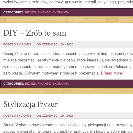
wyborów, domu, zakupów, podróży, gotowania, energii, recyklingu, przyrod
CATEGORIES:
BIZNES, FINANSE, EKONOMIA
DIY – Zrób to sam
POSTED BY ADMIN
ON CZERWIEC - 20 - 2026
Bioarp24.pl to serwis online, która koncentruje się wokół dermokosmetykó
miejsce prezentacji asortymentu dla osób, które interesują się świadomą pie
w rosnące zainteresowanie kosmetykami o prostszym składzie. Polecamy P
zero waste. Głównym motywem strony jest prezentacja
[ Read More ]
CATEGORIES:
BIZNES, FINANSE, EKONOMIA
Stylizacja fryzur
POSTED BY ADMIN
ON CZERWIEC - 19 - 2026
Studio Veriss to nowoczesny serwis poświęcony pielęgnacji oraz przydatn
zadbać o swój styl. Strona ma charakter praktyczny i łączy w sobie temat