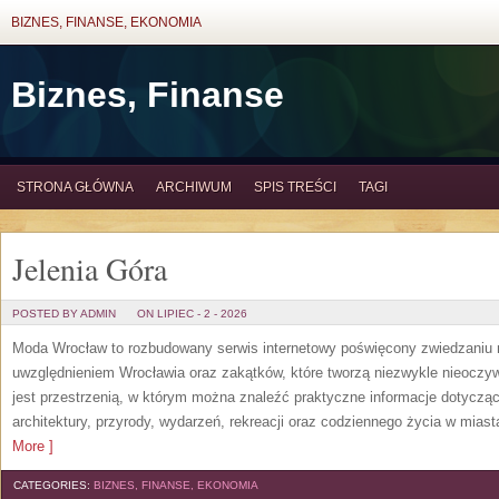
BIZNES, FINANSE, EKONOMIA
Biznes, Finanse
STRONA GŁÓWNA
ARCHIWUM
SPIS TREŚCI
TAGI
Jelenia Góra
POSTED BY ADMIN
ON LIPIEC - 2 - 2026
Moda Wrocław to rozbudowany serwis internetowy poświęcony zwiedzaniu
uwzględnieniem Wrocławia oraz zakątków, które tworzą niezwykle nieoczywi
jest przestrzenią, w którym można znaleźć praktyczne informacje dotyczące 
architektury, przyrody, wydarzeń, rekreacji oraz codziennego życia w mias
More ]
CATEGORIES:
BIZNES, FINANSE, EKONOMIA