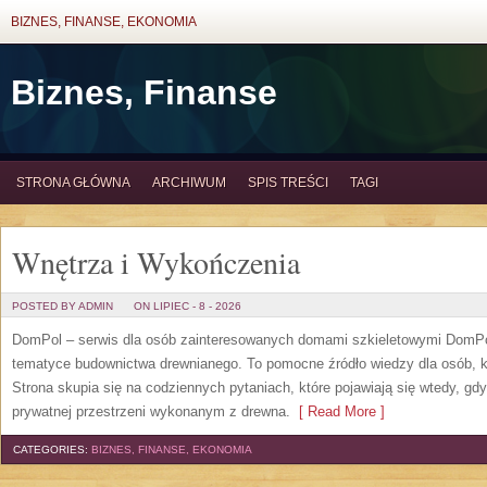
BIZNES, FINANSE, EKONOMIA
Biznes, Finanse
STRONA GŁÓWNA
ARCHIWUM
SPIS TREŚCI
TAGI
Wnętrza i Wykończenia
POSTED BY ADMIN
ON LIPIEC - 8 - 2026
DomPol – serwis dla osób zainteresowanych domami szkieletowymi DomPol
tematyce budownictwa drewnianego. To pomocne źródło wiedzy dla osób, kt
Strona skupia się na codziennych pytaniach, które pojawiają się wtedy, g
prywatnej przestrzeni wykonanym z drewna.
[ Read More ]
CATEGORIES:
BIZNES, FINANSE, EKONOMIA