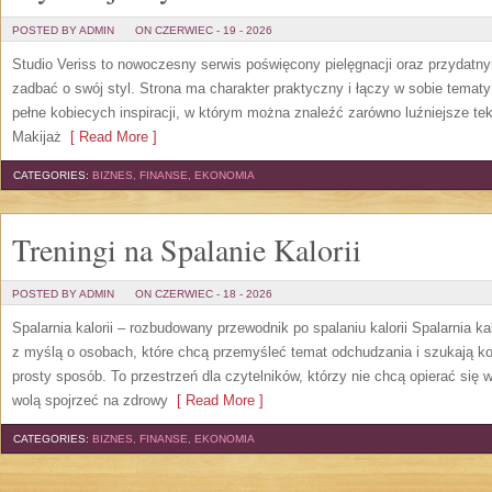
POSTED BY ADMIN
ON CZERWIEC - 19 - 2026
Studio Veriss to nowoczesny serwis poświęcony pielęgnacji oraz przydatn
zadbać o swój styl. Strona ma charakter praktyczny i łączy w sobie temat
pełne kobiecych inspiracji, w którym można znaleźć zarówno luźniejsze tek
Makijaż
[ Read More ]
CATEGORIES:
BIZNES, FINANSE, EKONOMIA
Treningi na Spalanie Kalorii
POSTED BY ADMIN
ON CZERWIEC - 18 - 2026
Spalarnia kalorii – rozbudowany przewodnik po spalaniu kalorii Spalarnia ka
z myślą o osobach, które chcą przemyśleć temat odchudzania i szukają k
prosty sposób. To przestrzeń dla czytelników, którzy nie chcą opierać się 
wolą spojrzeć na zdrowy
[ Read More ]
CATEGORIES:
BIZNES, FINANSE, EKONOMIA