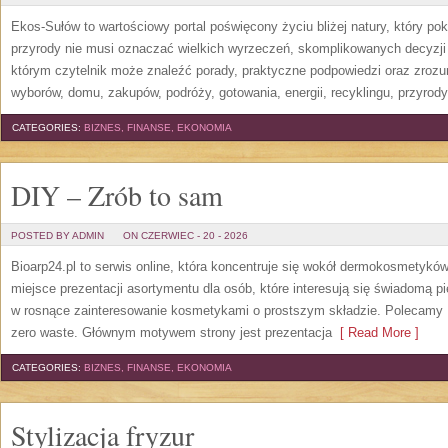
Ekos-Sułów to wartościowy portal poświęcony życiu bliżej natury, który p
przyrody nie musi oznaczać wielkich wyrzeczeń, skomplikowanych decyzji
którym czytelnik może znaleźć porady, praktyczne podpowiedzi oraz zroz
wyborów, domu, zakupów, podróży, gotowania, energii, recyklingu, przyrod
CATEGORIES:
BIZNES, FINANSE, EKONOMIA
DIY – Zrób to sam
POSTED BY ADMIN
ON CZERWIEC - 20 - 2026
Bioarp24.pl to serwis online, która koncentruje się wokół dermokosmetykó
miejsce prezentacji asortymentu dla osób, które interesują się świadomą pie
w rosnące zainteresowanie kosmetykami o prostszym składzie. Polecamy P
zero waste. Głównym motywem strony jest prezentacja
[ Read More ]
CATEGORIES:
BIZNES, FINANSE, EKONOMIA
Stylizacja fryzur