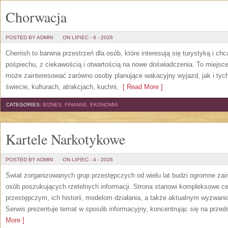
Chorwacja
POSTED BY ADMIN
ON LIPIEC - 6 - 2026
Cherrish to barwna przestrzeń dla osób, które interesują się turystyką i 
pośpiechu, z ciekawością i otwartością na nowe doświadczenia. To miejsce
może zainteresować zarówno osoby planujące wakacyjny wyjazd, jak i tych,
świecie, kulturach, atrakcjach, kuchni,
[ Read More ]
CATEGORIES:
BIZNES, FINANSE, EKONOMIA
Kartele Narkotykowe
POSTED BY ADMIN
ON LIPIEC - 4 - 2026
Świat zorganizowanych grup przestępczych od wielu lat budzi ogromne zain
osób poszukujących rzetelnych informacji. Strona stanowi kompleksowe 
przestępczym, ich historii, modelom działania, a także aktualnym wyzwa
Serwis prezentuje temat w sposób informacyjny, koncentrując się na przed
More ]