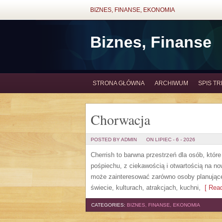
BIZNES, FINANSE, EKONOMIA
Biznes, Finanse
STRONA GŁÓWNA
ARCHIWUM
SPIS TR
Chorwacja
POSTED BY ADMIN
ON LIPIEC - 6 - 2026
Cherrish to barwna przestrzeń dla osób, któr
pośpiechu, z ciekawością i otwartością na n
może zainteresować zarówno osoby planujące w
świecie, kulturach, atrakcjach, kuchni,
[ Read
CATEGORIES:
BIZNES, FINANSE, EKONOMIA