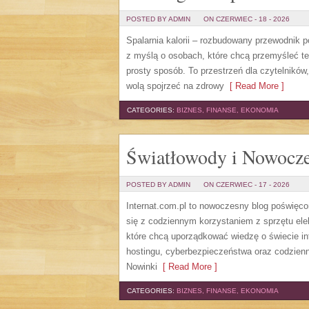
POSTED BY ADMIN
ON CZERWIEC - 18 - 2026
Spalarnia kalorii – rozbudowany przewodnik po 
z myślą o osobach, które chcą przemyśleć te
prosty sposób. To przestrzeń dla czytelników
wolą spojrzeć na zdrowy
[ Read More ]
CATEGORIES:
BIZNES, FINANSE, EKONOMIA
Światłowody i Nowocze
POSTED BY ADMIN
ON CZERWIEC - 17 - 2026
Internat.com.pl to nowoczesny blog poświęc
się z codziennym korzystaniem z sprzętu el
które chcą uporządkować wiedzę o świecie in
hostingu, cyberbezpieczeństwa oraz codzienn
Nowinki
[ Read More ]
CATEGORIES:
BIZNES, FINANSE, EKONOMIA