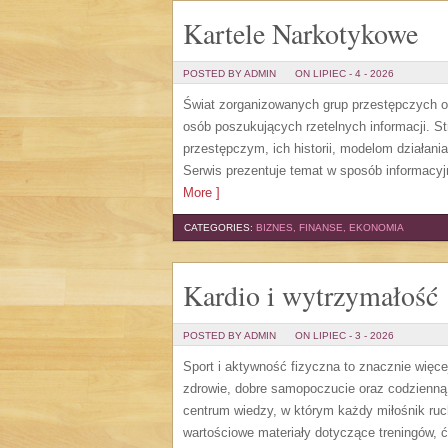
Kartele Narkotykowe
POSTED BY ADMIN
ON LIPIEC - 4 - 2026
Świat zorganizowanych grup przestępczych od
osób poszukujących rzetelnych informacji. 
przestępczym, ich historii, modelom działa
Serwis prezentuje temat w sposób informacyj
More ]
CATEGORIES:
BIZNES, FINANSE, EKONOMIA
Kardio i wytrzymałość
POSTED BY ADMIN
ON LIPIEC - 3 - 2026
Sport i aktywność fizyczna to znacznie więcej
zdrowie, dobre samopoczucie oraz codzienną
centrum wiedzy, w którym każdy miłośnik ru
wartościowe materiały dotyczące treningów, 