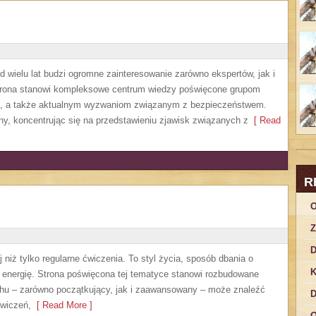
 wielu lat budzi ogromne zainteresowanie zarówno ekspertów, jak i
Strona stanowi kompleksowe centrum wiedzy poświęcone grupom
nia, a także aktualnym wyzwaniom związanym z bezpieczeństwem.
ny, koncentrując się na przedstawieniu zjawisk związanych z
[ Read
R
O
Z
D
 niż tylko regularne ćwiczenia. To styl życia, sposób dbania o
K
 energię. Strona poświęcona tej tematyce stanowi rozbudowane
chu – zarówno początkujący, jak i zaawansowany – może znaleźć
D
ćwiczeń,
[ Read More ]
O