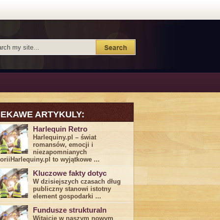
IEKAWE ARTYKULY:
Harlequin Retro
Harlequiny.pl – świat
romansów, emocji i
niezapomnianych
toriiHarlequiny.pl to wyjątkowe ...
Kluczowe fakty dotyc
W dzisiejszych czasach dług
publiczny stanowi istotny
element gospodarki ...
Fundusze strukturaln
Witajcie w naszym nowym