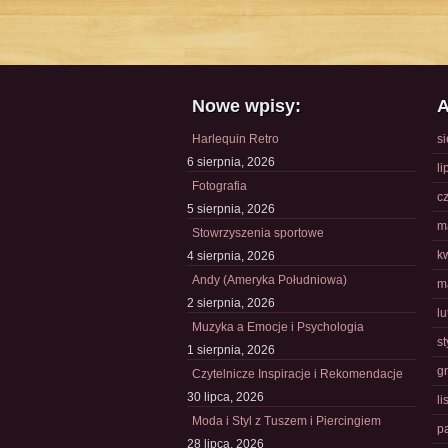
Nowe wpisy:
A
Harlequin Retro
s
6 sierpnia, 2026
li
Fotografia
c
5 sierpnia, 2026
m
Stowrzyszenia sportowe
k
4 sierpnia, 2026
Andy (Ameryka Południowa)
m
2 sierpnia, 2026
l
Muzyka a Emocje i Psychologia
s
1 sierpnia, 2026
g
Czytelnicze Inspiracje i Rekomendacje
30 lipca, 2026
l
Moda i Styl z Tuszem i Piercingiem
p
28 lipca, 2026