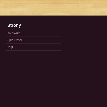
Strony
Archiwum
Spis Treści
Tagi
a
)