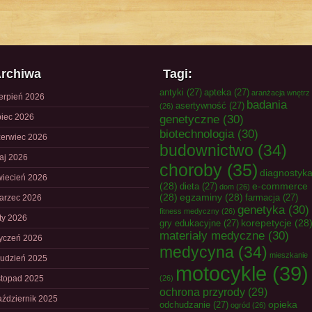
rchiwa
Tagi:
antyki
(27)
apteka
(27)
aranżacja wnętrz
ierpień 2026
badania
asertywność
(27)
(26)
piec 2026
genetyczne
(30)
biotechnologia
(30)
zerwiec 2026
budownictwo
(34)
aj 2026
choroby
(35)
diagnostyk
wiecień 2026
(28)
e-commerce
dieta
(27)
dom
(26)
(28)
egzaminy
(28)
farmacja
(27)
arzec 2026
genetyka
(30)
fitness medyczny
(26)
uty 2026
korepetycje
(28
gry edukacyjne
(27)
materiały medyczne
(30)
tyczeń 2026
medycyna
(34)
mieszkanie
rudzień 2025
motocykle
(39)
istopad 2025
(26)
ochrona przyrody
(29)
aździernik 2025
opieka
odchudzanie
(27)
ogród
(26)