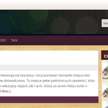
EŚCI
TAGI
C
e interesują się turystyką i chcą poznawać niezwykłe miejsca bez
his
owe doświadczenia. To miejsce pełne podróżniczych opowieści, który
akacyjny wyjazd, jak i tych, którzy po prostu lubią czytać o
 More ]