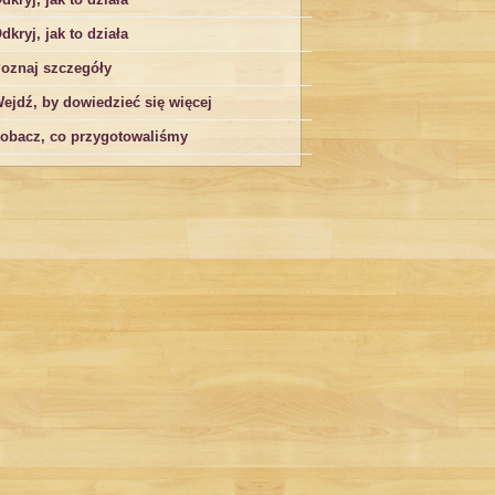
dkryj, jak to działa
oznaj szczegóły
ejdź, by dowiedzieć się więcej
obacz, co przygotowaliśmy