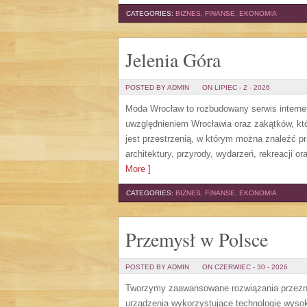
CATEGORIES:
BIZNES, FINANSE, EKONOMIA
Jelenia Góra
POSTED BY ADMIN
ON LIPIEC - 2 - 2026
Moda Wrocław to rozbudowany serwis intern
uwzględnieniem Wrocławia oraz zakątków, któ
jest przestrzenią, w którym można znaleźć pra
architektury, przyrody, wydarzeń, rekreacji 
More ]
CATEGORIES:
BIZNES, FINANSE, EKONOMIA
Przemysł w Polsce
POSTED BY ADMIN
ON CZERWIEC - 30 - 2026
Tworzymy zaawansowane rozwiązania przezna
urządzenia wykorzystujące technologię wysoki