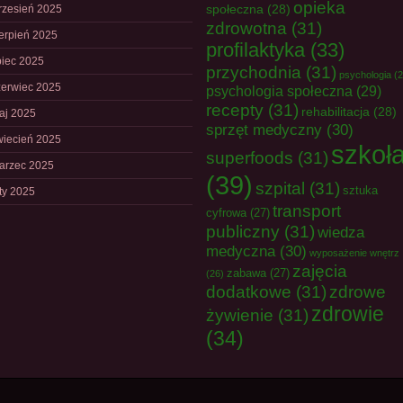
opieka
społeczna
(28)
rzesień 2025
zdrowotna
(31)
ierpień 2025
profilaktyka
(33)
piec 2025
przychodnia
(31)
psychologia
(2
zerwiec 2025
psychologia społeczna
(29)
recepty
(31)
rehabilitacja
(28)
aj 2025
sprzęt medyczny
(30)
wiecień 2025
szkoł
superfoods
(31)
arzec 2025
(39)
szpital
(31)
sztuka
uty 2025
transport
cyfrowa
(27)
publiczny
(31)
wiedza
medyczna
(30)
wyposażenie wnętrz
zajęcia
zabawa
(27)
(26)
dodatkowe
(31)
zdrowe
zdrowie
żywienie
(31)
(34)