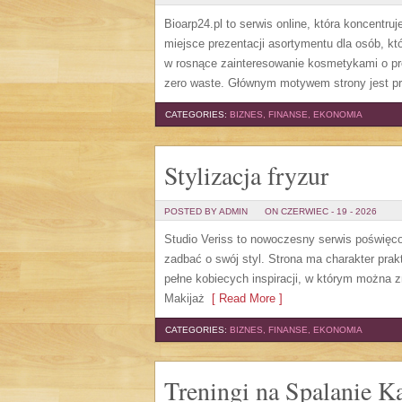
Bioarp24.pl to serwis online, która koncent
miejsce prezentacji asortymentu dla osób, któ
w rosnące zainteresowanie kosmetykami o pr
zero waste. Głównym motywem strony jest pr
CATEGORIES:
BIZNES, FINANSE, EKONOMIA
Stylizacja fryzur
POSTED BY ADMIN
ON CZERWIEC - 19 - 2026
Studio Veriss to nowoczesny serwis poświęco
zadbać o swój styl. Strona ma charakter prak
pełne kobiecych inspiracji, w którym można z
Makijaż
[ Read More ]
CATEGORIES:
BIZNES, FINANSE, EKONOMIA
Treningi na Spalanie Ka