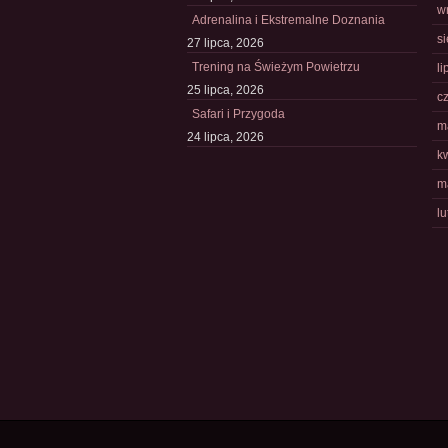
w
Adrenalina i Ekstremalne Doznania
s
27 lipca, 2026
Trening na Świeżym Powietrzu
li
25 lipca, 2026
c
Safari i Przygoda
m
24 lipca, 2026
k
m
l