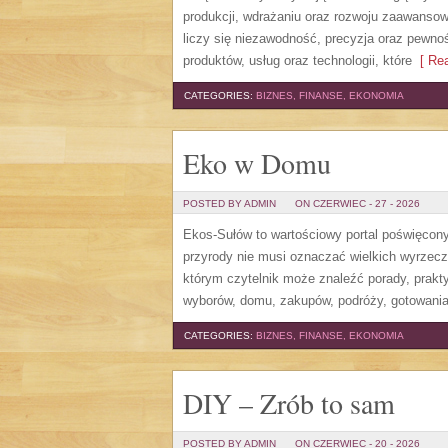
produkcji, wdrażaniu oraz rozwoju zaawansow
liczy się niezawodność, precyzja oraz pewno
produktów, usług oraz technologii, które
[ Rea
CATEGORIES:
BIZNES, FINANSE, EKONOMIA
Eko w Domu
POSTED BY ADMIN
ON CZERWIEC - 27 - 2026
Ekos-Sułów to wartościowy portal poświęcony 
przyrody nie musi oznaczać wielkich wyrzec
którym czytelnik może znaleźć porady, prakt
wyborów, domu, zakupów, podróży, gotowania,
CATEGORIES:
BIZNES, FINANSE, EKONOMIA
DIY – Zrób to sam
POSTED BY ADMIN
ON CZERWIEC - 20 - 2026