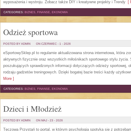
wyposażenia i wystroju. Zobacz także DIY i kreatywne projekty i Trendy
[ 
CATEGORIES:
BIZNES, FINANSE, EKONOMIA
Odzież sportowa
POSTED BY ADMIN
ON CZERWIEC - 1 - 2026
eSportowySklep.pl to regularnie aktualizowana strona internetowa, która z
aktywnych fizycznie oraz wszystkich miłośnikach sportowego stylu życia. 
poszukujących sprawdzonych informacji dotyczących odzieży sportowej, o
rodzaju gadżetów treningowych. Dzięki bogatej bazie treści każdy użytkown
More ]
CATEGORIES:
BIZNES, FINANSE, EKONOMIA
Dzieci i Młodzież
POSTED BY ADMIN
ON MAJ - 23 - 2026
Tęczowa Przystań to portal, w którym psychologia spotyka się z potrzeba