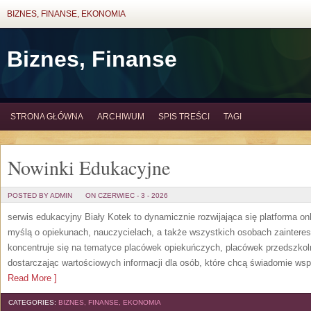
BIZNES, FINANSE, EKONOMIA
Biznes, Finanse
STRONA GŁÓWNA
ARCHIWUM
SPIS TREŚCI
TAGI
Nowinki Edukacyjne
POSTED BY ADMIN
ON CZERWIEC - 3 - 2026
serwis edukacyjny Biały Kotek to dynamicznie rozwijająca się platforma onl
myślą o opiekunach, nauczycielach, a także wszystkich osobach zaintere
koncentruje się na tematyce placówek opiekuńczych, placówek przedszko
dostarczając wartościowych informacji dla osób, które chcą świadomie wsp
Read More ]
CATEGORIES:
BIZNES, FINANSE, EKONOMIA