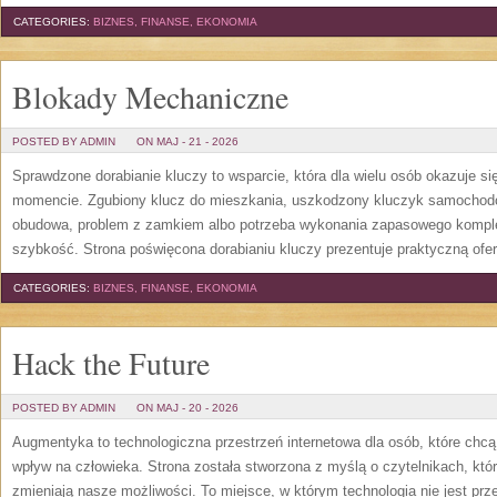
CATEGORIES:
BIZNES, FINANSE, EKONOMIA
Blokady Mechaniczne
POSTED BY ADMIN
ON MAJ - 21 - 2026
Sprawdzone dorabianie kluczy to wsparcie, która dla wielu osób okazuje 
momencie. Zgubiony klucz do mieszkania, uszkodzony kluczyk samochodowy
obudowa, problem z zamkiem albo potrzeba wykonania zapasowego kompletu
szybkość. Strona poświęcona dorabianiu kluczy prezentuje praktyczną ofe
CATEGORIES:
BIZNES, FINANSE, EKONOMIA
Hack the Future
POSTED BY ADMIN
ON MAJ - 20 - 2026
Augmentyka to technologiczna przestrzeń internetowa dla osób, które chcą
wpływ na człowieka. Strona została stworzona z myślą o czytelnikach, którz
zmieniają nasze możliwości. To miejsce, w którym technologia nie jest prz