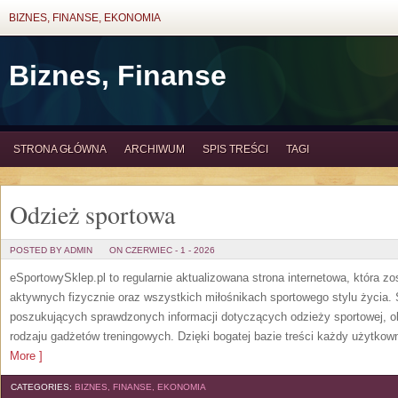
BIZNES, FINANSE, EKONOMIA
Biznes, Finanse
STRONA GŁÓWNA
ARCHIWUM
SPIS TREŚCI
TAGI
Odzież sportowa
POSTED BY ADMIN
ON CZERWIEC - 1 - 2026
eSportowySklep.pl to regularnie aktualizowana strona internetowa, która z
aktywnych fizycznie oraz wszystkich miłośnikach sportowego stylu życia. 
poszukujących sprawdzonych informacji dotyczących odzieży sportowej, o
rodzaju gadżetów treningowych. Dzięki bogatej bazie treści każdy użytkown
More ]
CATEGORIES:
BIZNES, FINANSE, EKONOMIA