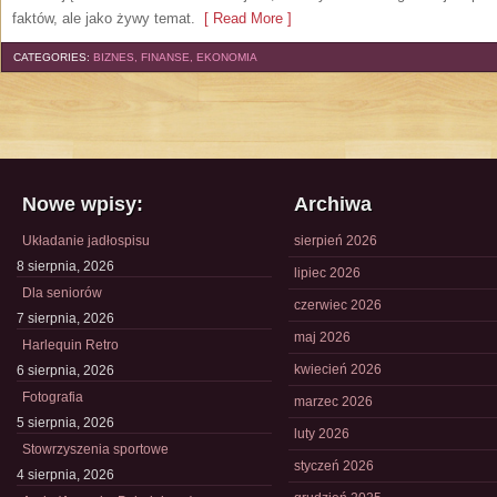
faktów, ale jako żywy temat.
[ Read More ]
CATEGORIES:
BIZNES, FINANSE, EKONOMIA
Nowe wpisy:
Archiwa
Układanie jadłospisu
sierpień 2026
8 sierpnia, 2026
lipiec 2026
Dla seniorów
czerwiec 2026
7 sierpnia, 2026
maj 2026
Harlequin Retro
kwiecień 2026
6 sierpnia, 2026
Fotografia
marzec 2026
5 sierpnia, 2026
luty 2026
Stowrzyszenia sportowe
styczeń 2026
4 sierpnia, 2026