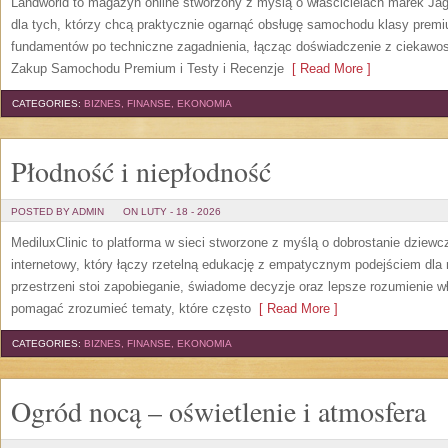
Landworld to magazyn online stworzony z myślą o właścicielach marek Jag
dla tych, którzy chcą praktycznie ogarnąć obsługę samochodu klasy premi
fundamentów po techniczne zagadnienia, łącząc doświadczenie z ciekawost
Zakup Samochodu Premium i Testy i Recenzje
[ Read More ]
CATEGORIES:
BIZNES, FINANSE, EKONOMIA
Płodność i niepłodność
POSTED BY ADMIN
ON LUTY - 18 - 2026
MediluxClinic to platforma w sieci stworzone z myślą o dobrostanie dziewc
internetowy, który łączy rzetelną edukację z empatycznym podejściem dla 
przestrzeni stoi zapobieganie, świadome decyzje oraz lepsze rozumienie w
pomagać zrozumieć tematy, które często
[ Read More ]
CATEGORIES:
BIZNES, FINANSE, EKONOMIA
Ogród nocą – oświetlenie i atmosfera