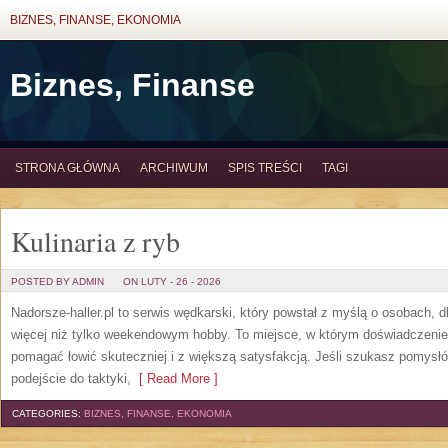
BIZNES, FINANSE, EKONOMIA
Biznes, Finanse
STRONA GŁÓWNA
ARCHIWUM
SPIS TREŚCI
TAGI
Kulinaria z ryb
POSTED BY ADMIN
ON LUTY - 26 - 2026
Nadorsze-haller.pl to serwis wędkarski, który powstał z myślą o osobach, 
więcej niż tylko weekendowym hobby. To miejsce, w którym doświadczenie 
pomagać łowić skuteczniej i z większą satysfakcją. Jeśli szukasz pomys
podejście do taktyki,
[ Read More ]
CATEGORIES:
BIZNES, FINANSE, EKONOMIA