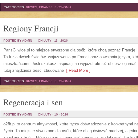
CATEGORIES:
BIZNES, FINANSE, EKONOMIA
Regiony Francji
POSTED BY ADMIN
ON LUTY - 11 - 2026
ParisGliwice.pl to miejsce stworzone dla osób, które chcą poznać Francję 
To fuzja dwóch światów: wojażowania po Francji oraz oswajania języka, kt
mieszkańcami. Jeśli szukasz inspiracji na wyjazd, ale też chcesz ogarnąć
tutaj znajdziesz treści zbudowane
[ Read More ]
CATEGORIES:
BIZNES, FINANSE, EKONOMIA
Regeneracja i sen
POSTED BY ADMIN
ON LUTY - 10 - 2026
o2fit.pl to centrum aktywności, które łączy doświadczenie z konkretnymi na
życia. To miejsce stworzone dla osób, które chcą ćwiczyć mądrzej, a jedno
znajdziesz treści, które pomagają poprawić kondycję, zredukować tkankę t