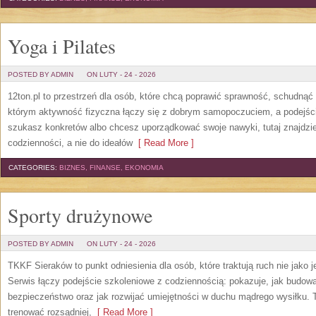
Yoga i Pilates
POSTED BY ADMIN
ON LUTY - 24 - 2026
12ton.pl to przestrzeń dla osób, które chcą poprawić sprawność, schudnąć 
którym aktywność fizyczna łączy się z dobrym samopoczuciem, a podejście 
szukasz konkretów albo chcesz uporządkować swoje nawyki, tutaj znajdz
codzienności, a nie do ideałów
[ Read More ]
CATEGORIES:
BIZNES, FINANSE, EKONOMIA
Sporty drużynowe
POSTED BY ADMIN
ON LUTY - 24 - 2026
TKKF Sieraków to punkt odniesienia dla osób, które traktują ruch nie jako 
Serwis łączy podejście szkoleniowe z codziennością: pokazuje, jak budowa
bezpieczeństwo oraz jak rozwijać umiejętności w duchu mądrego wysiłku. T
trenować rozsądniej,
[ Read More ]