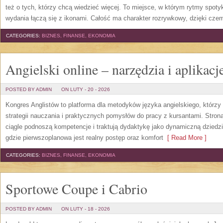
też o tych, którzy chcą wiedzieć więcej. To miejsce, w którym rytmy spoty
wydania łączą się z ikonami. Całość ma charakter rozrywkowy, dzięki cze
CATEGORIES:
BIZNES, FINANSE, EKONOMIA
Angielski online – narzędzia i aplikacj
POSTED BY ADMIN
ON LUTY - 20 - 2026
Kongres Anglistów to platforma dla metodyków języka angielskiego, któr
strategii nauczania i praktycznych pomysłów do pracy z kursantami. Stron
ciągle podnoszą kompetencje i traktują dydaktykę jako dynamiczną dziedzin
gdzie pierwszoplanowa jest realny postęp oraz komfort
[ Read More ]
CATEGORIES:
BIZNES, FINANSE, EKONOMIA
Sportowe Coupe i Cabrio
POSTED BY ADMIN
ON LUTY - 18 - 2026