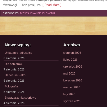
równowagi — bez presji, za
[ Read More ]
CATEGORIES:
BIZNES, FINANSE, EKONOMIA
Nowe wpisy:
Archiwa
Układanie jadłospisu
sierpień 2026
8 sierpnia, 2026
lipiec 2026
Dla seniorów
czerwiec 2026
7 sierpnia, 2026
maj 2026
Harlequin Retro
kwiecień 2026
6 sierpnia, 2026
Fotografia
marzec 2026
5 sierpnia, 2026
luty 2026
Stowrzyszenia sportowe
styczeń 2026
4 sierpnia, 2026