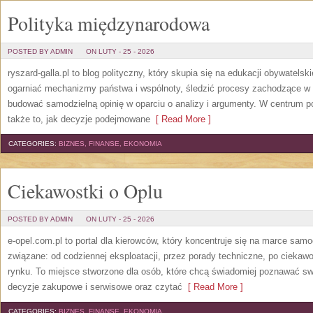
Polityka międzynarodowa
POSTED BY ADMIN
ON LUTY - 25 - 2026
ryszard-galla.pl to blog polityczny, który skupia się na edukacji obywatelsk
ogarniać mechanizmy państwa i wspólnoty, śledzić procesy zachodzące w p
budować samodzielną opinię w oparciu o analizy i argumenty. W centrum po
także to, jak decyzje podejmowane
[ Read More ]
CATEGORIES:
BIZNES, FINANSE, EKONOMIA
Ciekawostki o Oplu
POSTED BY ADMIN
ON LUTY - 25 - 2026
e-opel.com.pl to portal dla kierowców, który koncentruje się na marce sam
związane: od codziennej eksploatacji, przez porady techniczne, po ciekawo
rynku. To miejsce stworzone dla osób, które chcą świadomiej poznawać sw
decyzje zakupowe i serwisowe oraz czytać
[ Read More ]
CATEGORIES:
BIZNES, FINANSE, EKONOMIA