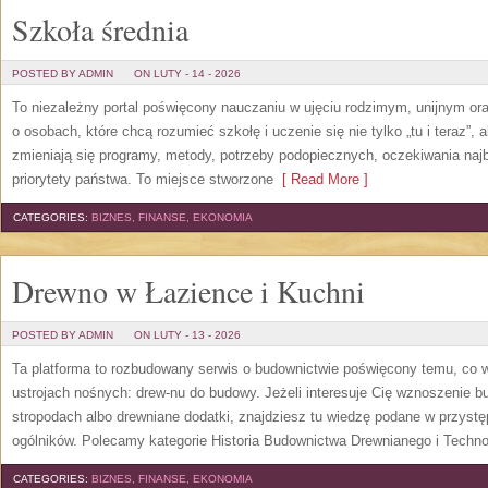
Szkoła średnia
POSTED BY ADMIN
ON LUTY - 14 - 2026
To niezależny portal poświęcony nauczaniu w ujęciu rodzimym, unijnym o
o osobach, które chcą rozumieć szkołę i uczenie się nie tylko „tu i teraz”,
zmieniają się programy, metody, potrzeby podopiecznych, oczekiwania najb
priorytety państwa. To miejsce stworzone
[ Read More ]
CATEGORIES:
BIZNES, FINANSE, EKONOMIA
Drewno w Łazience i Kuchni
POSTED BY ADMIN
ON LUTY - 13 - 2026
Ta platforma to rozbudowany serwis o budownictwie poświęcony temu, co w
ustrojach nośnych: drew-nu do budowy. Jeżeli interesuje Cię wznoszenie b
stropodach albo drewniane dodatki, znajdziesz tu wiedzę podane w przys
ogólników. Polecamy kategorie Historia Budownictwa Drewnianego i Techno
CATEGORIES:
BIZNES, FINANSE, EKONOMIA