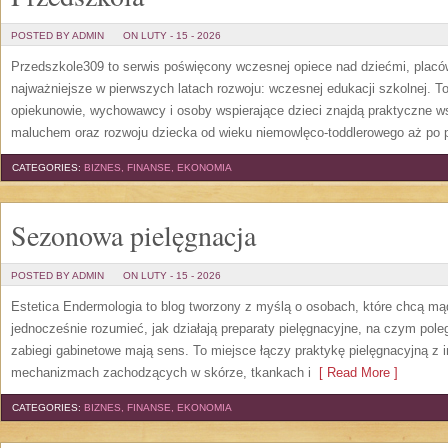
POSTED BY ADMIN
ON LUTY - 15 - 2026
Przedszkole309 to serwis poświęcony wczesnej opiece nad dziećmi, plac
najważniejsze w pierwszych latach rozwoju: wczesnej edukacji szkolnej. T
opiekunowie, wychowawcy i osoby wspierające dzieci znajdą praktyczne w
maluchem oraz rozwoju dziecka od wieku niemowlęco-toddlerowego aż po p
CATEGORIES:
BIZNES, FINANSE, EKONOMIA
Sezonowa pielęgnacja
POSTED BY ADMIN
ON LUTY - 15 - 2026
Estetica Endermologia to blog tworzony z myślą o osobach, które chcą mą
jednocześnie rozumieć, jak działają preparaty pielęgnacyjne, na czym pol
zabiegi gabinetowe mają sens. To miejsce łączy praktykę pielęgnacyjną z i
mechanizmach zachodzących w skórze, tkankach i
[ Read More ]
CATEGORIES:
BIZNES, FINANSE, EKONOMIA