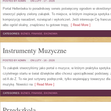
POSTED BY ADMIN
ON LUTY - 17 - 2026
Portal Hellerówka to poradnikowy serwis poświęcony ogrodom w określon
stworzyć piękny zielony zakątek. To miejsce, w którym inspiracja spotyka si
kompozycję nasadzeń, rozwiązań i wykończeń. Jeśli interesuje Cię franc
albo ogród skalny, znajdziesz tu gotowe tropy,
[ Read More ]
CATEGORIES:
BIZNES, FINANSE, EKONOMIA
Instrumenty Muzyczne
POSTED BY ADMIN
ON LUTY - 16 - 2026
To zakątek stworzyliśmy jako portal o muzyce, w którym praktyka spotyka 
czytelnego startu w świat dźwięków albo chcesz uporządkować podstawy, 
od A do Z. To nie jest sztywny podręcznik, tylko wspierający towarzysz dla
muzykę. Nowości na
[ Read More ]
CATEGORIES:
BIZNES, FINANSE, EKONOMIA
Przedszkola