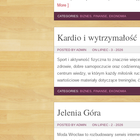
More ]
CATEGORIES:
BIZNES, FINANSE, EKONOMIA
Kardio i wytrzymałość
POSTED BY ADMIN
ON LIPIEC - 3 - 2026
Sport i aktywność fizyczna to znacznie więcej
zdrowie, dobre samopoczucie oraz codzienną
centrum wiedzy, w którym każdy miłośnik ru
wartościowe materiały dotyczące treningów, 
CATEGORIES:
BIZNES, FINANSE, EKONOMIA
Jelenia Góra
POSTED BY ADMIN
ON LIPIEC - 2 - 2026
Moda Wrocław to rozbudowany serwis intern