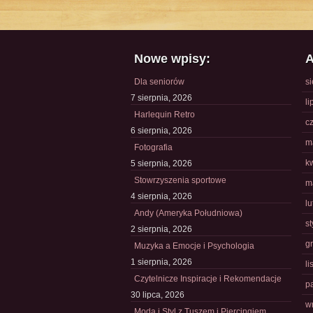
Nowe wpisy:
A
Dla seniorów
s
7 sierpnia, 2026
li
Harlequin Retro
c
6 sierpnia, 2026
m
Fotografia
k
5 sierpnia, 2026
Stowrzyszenia sportowe
m
4 sierpnia, 2026
l
Andy (Ameryka Południowa)
s
2 sierpnia, 2026
g
Muzyka a Emocje i Psychologia
1 sierpnia, 2026
l
Czytelnicze Inspiracje i Rekomendacje
p
30 lipca, 2026
w
Moda i Styl z Tuszem i Piercingiem