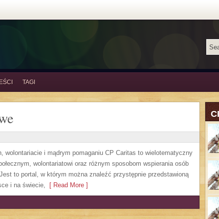
EŚCI
TAGI
owe
C
h, wolontariacie i mądrym pomaganiu CP Caritas to wielotematyczny
społecznym, wolontariatowi oraz różnym sposobom wspierania osób
. Jest to portal, w którym można znaleźć przystępnie przedstawioną
ce i na świecie,
[ Read More ]