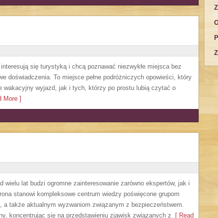
Z
O
P
Z
e interesują się turystyką i chcą poznawać niezwykłe miejsca bez
owe doświadczenia. To miejsce pełne podróżniczych opowieści, który
akacyjny wyjazd, jak i tych, którzy po prostu lubią czytać o
 More ]
 wielu lat budzi ogromne zainteresowanie zarówno ekspertów, jak i
Strona stanowi kompleksowe centrum wiedzy poświęcone grupom
nia, a także aktualnym wyzwaniom związanym z bezpieczeństwem.
ny, koncentrując się na przedstawieniu zjawisk związanych z
[ Read