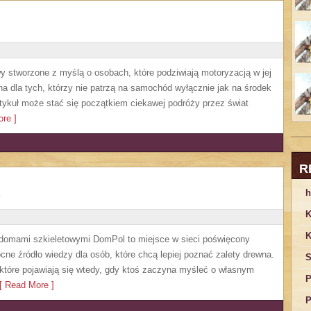
y stworzone z myślą o osobach, które podziwiają motoryzacją w jej
a dla tych, którzy nie patrzą na samochód wyłącznie jak na środek
artykuł może stać się początkiem ciekawej podróży przez świat
re ]
R
h
K
K
 domami szkieletowymi DomPol to miejsce w sieci poświęcony
e źródło wiedzy dla osób, które chcą lepiej poznać zalety drewna.
S
 które pojawiają się wtedy, gdy ktoś zaczyna myśleć o własnym
P
 Read More ]
P