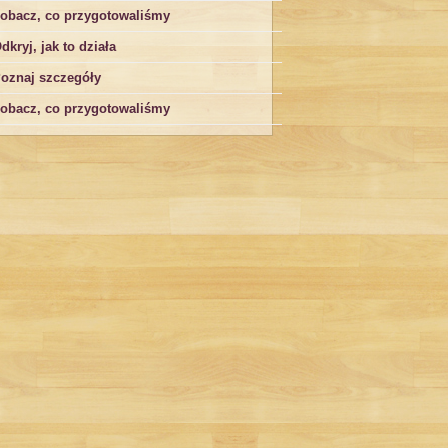
obacz, co przygotowaliśmy
dkryj, jak to działa
oznaj szczegóły
obacz, co przygotowaliśmy