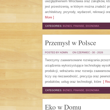
uwzględnieniem Wrocławia oraz zakątków, któ
jest przestrzenią, w którym można znaleźć pra
architektury, przyrody, wydarzeń, rekreacji 
More ]
CATEGORIES:
BIZNES, FINANSE, EKONOMIA
Przemysł w Polsce
POSTED BY ADMIN
ON CZERWIEC - 30 - 2026
Tworzymy zaawansowane rozwiązania przezna
urządzenia wykorzystujące technologię wysoki
produkcji, wdrażaniu oraz rozwoju zaawansow
liczy się niezawodność, precyzja oraz pewno
produktów, usług oraz technologii, które
[ Rea
CATEGORIES:
BIZNES, FINANSE, EKONOMIA
Eko w Domu