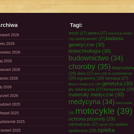
rchiwa
Tagi:
antyki
(27)
apteka
(27)
aranżacja wnętrz
ierpień 2026
badania
asertywność
(27)
(26)
piec 2026
genetyczne
(30)
biotechnologia
(30)
zerwiec 2026
budownictwo
(34)
aj 2026
choroby
(35)
diagnostyk
wiecień 2026
(28)
e-commerce
dieta
(27)
dom
(26)
(28)
egzaminy
(28)
farmacja
(27)
arzec 2026
genetyka
(30)
fitness medyczny
(26)
uty 2026
korepetycje
(28
gry edukacyjne
(27)
materiały medyczne
(30)
tyczeń 2026
medycyna
(34)
mieszkanie
rudzień 2025
motocykle
(39)
istopad 2025
(26)
ochrona przyrody
(29)
aździernik 2025
opieka
odchudzanie
(27)
ogród
(26)
opieka
społeczna
(28)
rzesień 2025