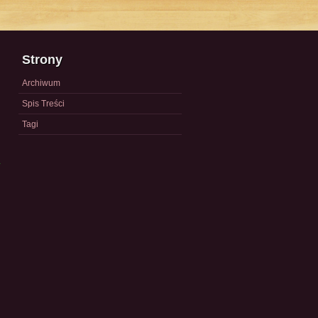
Strony
Archiwum
Spis Treści
Tagi
a
)