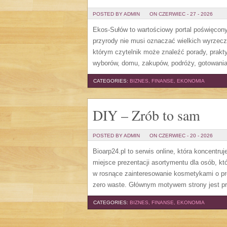
POSTED BY ADMIN
ON CZERWIEC - 27 - 2026
Ekos-Sułów to wartościowy portal poświęcony 
przyrody nie musi oznaczać wielkich wyrzec
którym czytelnik może znaleźć porady, prakt
wyborów, domu, zakupów, podróży, gotowania,
CATEGORIES:
BIZNES, FINANSE, EKONOMIA
DIY – Zrób to sam
POSTED BY ADMIN
ON CZERWIEC - 20 - 2026
Bioarp24.pl to serwis online, która koncent
miejsce prezentacji asortymentu dla osób, któ
w rosnące zainteresowanie kosmetykami o pr
zero waste. Głównym motywem strony jest pr
CATEGORIES:
BIZNES, FINANSE, EKONOMIA