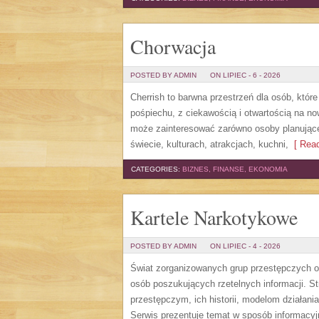
Chorwacja
POSTED BY ADMIN
ON LIPIEC - 6 - 2026
Cherrish to barwna przestrzeń dla osób, któr
pośpiechu, z ciekawością i otwartością na n
może zainteresować zarówno osoby planujące w
świecie, kulturach, atrakcjach, kuchni,
[ Read
CATEGORIES:
BIZNES, FINANSE, EKONOMIA
Kartele Narkotykowe
POSTED BY ADMIN
ON LIPIEC - 4 - 2026
Świat zorganizowanych grup przestępczych od
osób poszukujących rzetelnych informacji. 
przestępczym, ich historii, modelom działa
Serwis prezentuje temat w sposób informacyj