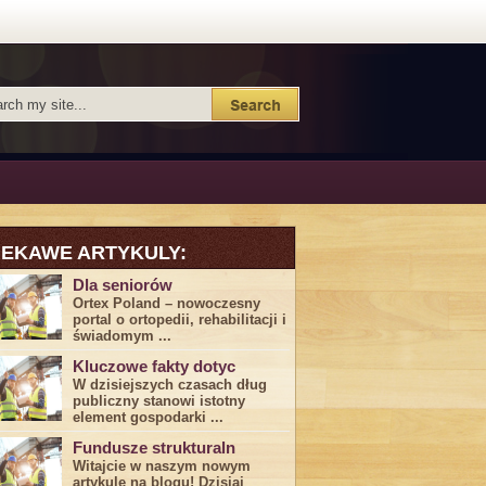
IEKAWE ARTYKULY:
Dla seniorów
Ortex Poland – nowoczesny
portal o ortopedii, rehabilitacji i
świadomym ...
Kluczowe fakty dotyc
W dzisiejszych czasach dług
publiczny stanowi istotny
element gospodarki ...
Fundusze strukturaln
Witajcie w naszym nowym
artykule na blogu! Dzisiaj