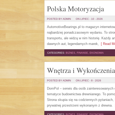
Polska Motoryzacja
POSTED BY ADMIN
ON LIPIEC - 10 - 2026
AutomotiveBearings.pl to magazyn internetow
najbardziej ponadczasowym wydaniu. To stron
transportu, ale widzą w nim historię. Każdy 
dawnych aut, legendarnych marek,
[ Read Mo
CATEGORIES:
BIZNES, FINANSE, EKONOMIA
Wnętrza i Wykończenia
POSTED BY ADMIN
ON LIPIEC - 8 - 2026
DomPol – serwis dla osób zainteresowanych
tematyce budownictwa drewnianego. To pomocn
Strona skupia się na codziennych pytaniach,
prywatnej przestrzeni wykonanym z drewna.
[
CATEGORIES:
BIZNES, FINANSE, EKONOMIA