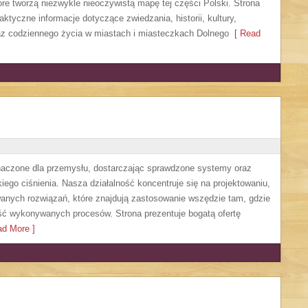
re tworzą niezwykle nieoczywistą mapę tej części Polski. Strona
ktyczne informacje dotyczące zwiedzania, historii, kultury,
oraz codziennego życia w miastach i miasteczkach Dolnego
[ Read
czone dla przemysłu, dostarczając sprawdzone systemy oraz
ego ciśnienia. Nasza działalność koncentruje się na projektowaniu,
anych rozwiązań, które znajdują zastosowanie wszędzie tam, gdzie
ść wykonywanych procesów. Strona prezentuje bogatą ofertę
d More ]