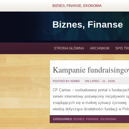
BIZNES, FINANSE, EKONOMIA
Biznes, Finanse
STRONA GŁÓWNA
ARCHIWUM
SPIS TR
Kampanie fundraising
POSTED BY ADMIN
ON LIPIEC - 11 - 2026
CP Caritas – rozbudowany portal o fundacjac
serwis internetowy poświęcony inicjatywom 
znajdujących się w trudnej sytuacji życiowej
wiedzę dotyczące działalności fundacji w Pols
CATEGORIES:
BIZNES, FINANSE, EKONOMIA