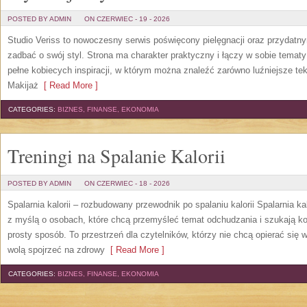
POSTED BY ADMIN
ON CZERWIEC - 19 - 2026
Studio Veriss to nowoczesny serwis poświęcony pielęgnacji oraz przydatn
zadbać o swój styl. Strona ma charakter praktyczny i łączy w sobie temat
pełne kobiecych inspiracji, w którym można znaleźć zarówno luźniejsze tek
Makijaż
[ Read More ]
CATEGORIES:
BIZNES, FINANSE, EKONOMIA
Treningi na Spalanie Kalorii
POSTED BY ADMIN
ON CZERWIEC - 18 - 2026
Spalarnia kalorii – rozbudowany przewodnik po spalaniu kalorii Spalarnia ka
z myślą o osobach, które chcą przemyśleć temat odchudzania i szukają k
prosty sposób. To przestrzeń dla czytelników, którzy nie chcą opierać się 
wolą spojrzeć na zdrowy
[ Read More ]
CATEGORIES:
BIZNES, FINANSE, EKONOMIA