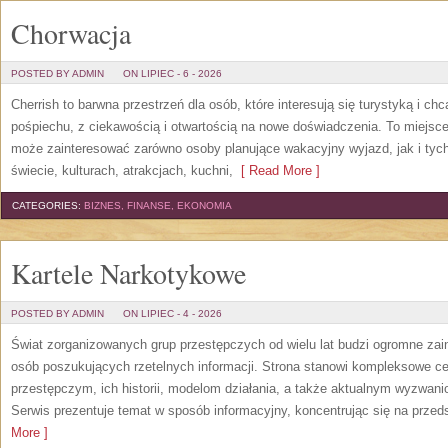
Chorwacja
POSTED BY ADMIN
ON LIPIEC - 6 - 2026
Cherrish to barwna przestrzeń dla osób, które interesują się turystyką i 
pośpiechu, z ciekawością i otwartością na nowe doświadczenia. To miejsce
może zainteresować zarówno osoby planujące wakacyjny wyjazd, jak i tych,
świecie, kulturach, atrakcjach, kuchni,
[ Read More ]
CATEGORIES:
BIZNES, FINANSE, EKONOMIA
Kartele Narkotykowe
POSTED BY ADMIN
ON LIPIEC - 4 - 2026
Świat zorganizowanych grup przestępczych od wielu lat budzi ogromne zain
osób poszukujących rzetelnych informacji. Strona stanowi kompleksowe 
przestępczym, ich historii, modelom działania, a także aktualnym wyzwa
Serwis prezentuje temat w sposób informacyjny, koncentrując się na przed
More ]