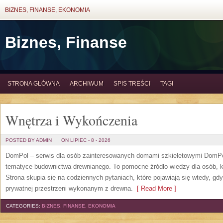
BIZNES, FINANSE, EKONOMIA
Biznes, Finanse
STRONA GŁÓWNA
ARCHIWUM
SPIS TREŚCI
TAGI
Wnętrza i Wykończenia
POSTED BY ADMIN
ON LIPIEC - 8 - 2026
DomPol – serwis dla osób zainteresowanych domami szkieletowymi DomPol
tematyce budownictwa drewnianego. To pomocne źródło wiedzy dla osób, kt
Strona skupia się na codziennych pytaniach, które pojawiają się wtedy, g
prywatnej przestrzeni wykonanym z drewna.
[ Read More ]
CATEGORIES:
BIZNES, FINANSE, EKONOMIA