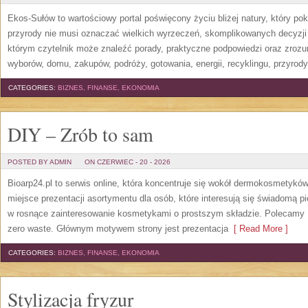
Ekos-Sułów to wartościowy portal poświęcony życiu bliżej natury, który p
przyrody nie musi oznaczać wielkich wyrzeczeń, skomplikowanych decyzji
którym czytelnik może znaleźć porady, praktyczne podpowiedzi oraz zroz
wyborów, domu, zakupów, podróży, gotowania, energii, recyklingu, przyrod
CATEGORIES:
BIZNES, FINANSE, EKONOMIA
DIY – Zrób to sam
POSTED BY ADMIN
ON CZERWIEC - 20 - 2026
Bioarp24.pl to serwis online, która koncentruje się wokół dermokosmetykó
miejsce prezentacji asortymentu dla osób, które interesują się świadomą pie
w rosnące zainteresowanie kosmetykami o prostszym składzie. Polecamy P
zero waste. Głównym motywem strony jest prezentacja
[ Read More ]
CATEGORIES:
BIZNES, FINANSE, EKONOMIA
Stylizacja fryzur