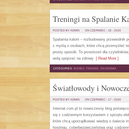
Treningi na Spalanie Ka
POSTED BY ADMIN
ON CZERWIEC - 18 - 2026
Spalarnia kalorii – rozbudowany przewodnik po 
z myślą o osobach, które chcą przemyśleć te
prosty sposób. To przestrzeń dla czytelników
wolą spojrzeć na zdrowy
[ Read More ]
CATEGORIES:
BIZNES, FINANSE, EKONOMIA
Światłowody i Nowocze
POSTED BY ADMIN
ON CZERWIEC - 17 - 2026
Internat.com.pl to nowoczesny blog poświęc
się z codziennym korzystaniem z sprzętu el
które chcą uporządkować wiedzę o świecie in
hostingu, cyberbezpieczeństwa oraz codzienn