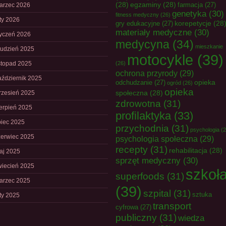
(28)
egzaminy
(28)
farmacja
(27)
arzec 2026
genetyka
(30)
fitness medyczny
(26)
uty 2026
korepetycje
(28
gry edukacyjne
(27)
materiały medyczne
(30)
tyczeń 2026
medycyna
(34)
mieszkanie
rudzień 2025
motocykle
(39)
istopad 2025
(26)
ochrona przyrody
(29)
aździernik 2025
opieka
odchudzanie
(27)
ogród
(26)
opieka
społeczna
(28)
rzesień 2025
zdrowotna
(31)
ierpień 2025
profilaktyka
(33)
piec 2025
przychodnia
(31)
psychologia
(2
zerwiec 2025
psychologia społeczna
(29)
recepty
(31)
rehabilitacja
(28)
aj 2025
sprzęt medyczny
(30)
wiecień 2025
szkoł
superfoods
(31)
arzec 2025
(39)
szpital
(31)
sztuka
uty 2025
transport
cyfrowa
(27)
publiczny
(31)
wiedza