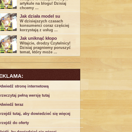
artykule na blogu! Dzisiaj
chcemy ...
Jak działa model su
W dzisiejszych czasach
konsumenci ‌coraz częściej
korzystają z usług⁤ ...
Jak uniknąć kłopo
Witajcie, drodzy Czytelnicy!
Dzisiaj pragniemy poruszyć
temat, który może ...
EKLAMA:
dwiedź stronę internetową
rzeczytaj pełną wersję tutaj
dwiedź teraz
rzejdź tutaj, aby dowiedzieć się więcej
rzejdź do oferty
ejdź, by dowiedzieć się więcej