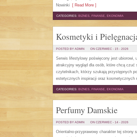
Nowinki
[ Read More ]
CATEGORIES:
BIZNES, FINANSE, EKONOMIA
Kosmetyki i Pielęgnacj
POSTED BY ADMIN
ON CZERWIEC - 15 - 2026
Serwis lifestylowy poświęcony jest ubiorowi
atrakcyjny wygląd dla osób, które chcą czuć 
czytelnikach, którzy szukają przystępnych p
estetycznych inspiracji oraz kosmetycznych 
CATEGORIES:
BIZNES, FINANSE, EKONOMIA
Perfumy Damskie
POSTED BY ADMIN
ON CZERWIEC - 14 - 2026
Orientalno-przyprawowy charakter tej strony 