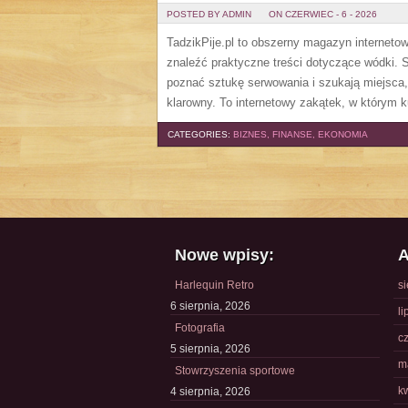
POSTED BY ADMIN
ON CZERWIEC - 6 - 2026
TadzikPije.pl to obszerny magazyn internet
znaleźć praktyczne treści dotyczące wódki. S
poznać sztukę serwowania i szukają miejsca
klarowny. To internetowy zakątek, w którym ku
CATEGORIES:
BIZNES, FINANSE, EKONOMIA
Nowe wpisy:
A
Harlequin Retro
s
6 sierpnia, 2026
li
Fotografia
c
5 sierpnia, 2026
m
Stowrzyszenia sportowe
k
4 sierpnia, 2026