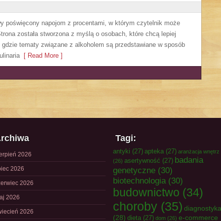
owy poświęcony napojom z procentami, w którym czytelnik może
trona została stworzona z myślą o osobach, które chcą lepiej
, gdzie tematy związane z alkoholem są przedstawiane w sposób
linaria
[ Read More ]
rchiwa
Tagi:
antyki
(27)
apteka
(27)
aranżacja wnętrz
ierpień 2026
badania
asertywność
(27)
(26)
piec 2026
genetyczne
(30)
biotechnologia
(30)
zerwiec 2026
budownictwo
(34)
aj 2026
choroby
(35)
diagnostyk
wiecień 2026
(28)
e-commerce
dieta
(27)
dom
(26)