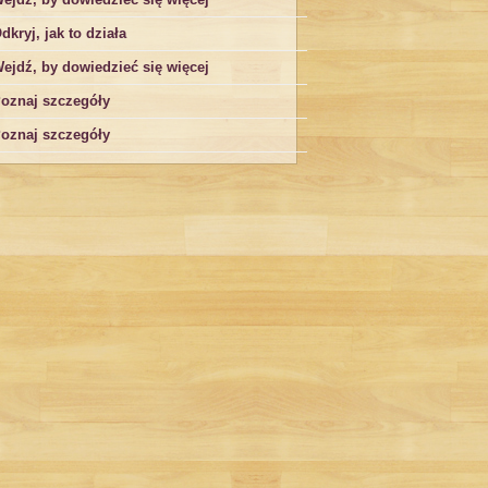
dkryj, jak to działa
ejdź, by dowiedzieć się więcej
oznaj szczegóły
oznaj szczegóły