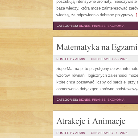
poszukują intensywne aromaty, nieoczywiste sm
baza wiedzy, która może zainteresować zarów
wiedzą, że odpowiednio dobrane przyprawy
[ 
CATEGORIES:
BIZNES, FINANSE, EKONOMIA
Matematyka na Egzami
POSTED BY ADMIN
ON CZERWIEC - 9 - 2026
SuperMatma.pl to przystępny serwis internet
wzorów, równań i logicznych zależności może
które chcą poznawać liczby od bardziej przyj
opracowania dotyczące zarówno podstawowych
CATEGORIES:
BIZNES, FINANSE, EKONOMIA
Atrakcje i Animacje
POSTED BY ADMIN
ON CZERWIEC - 7 - 2026