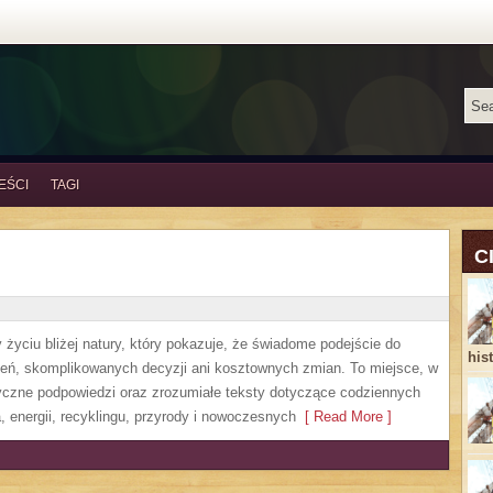
EŚCI
TAGI
C
życiu bliżej natury, który pokazuje, że świadome podejście do
his
zeń, skomplikowanych decyzji ani kosztownych zmian. To miejsce, w
yczne podpowiedzi oraz zrozumiałe teksty dotyczące codziennych
 energii, recyklingu, przyrody i nowoczesnych
[ Read More ]