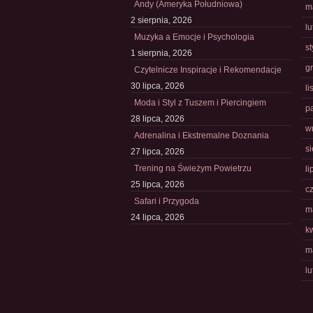
Andy (Ameryka Południowa)
m
2 sierpnia, 2026
l
Muzyka a Emocje i Psychologia
s
1 sierpnia, 2026
g
Czytelnicze Inspiracje i Rekomendacje
30 lipca, 2026
l
Moda i Styl z Tuszem i Piercingiem
p
28 lipca, 2026
w
Adrenalina i Ekstremalne Doznania
s
27 lipca, 2026
Trening na Świeżym Powietrzu
li
25 lipca, 2026
c
Safari i Przygoda
m
24 lipca, 2026
k
m
l