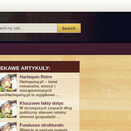
IEKAWE ARTYKULY:
Harlequin Retro
Harlequiny.pl – świat
romansów, emocji i
niezapomnianych
toriiHarlequiny.pl to wyjątkowe ...
Kluczowe fakty dotyc
W dzisiejszych czasach dług
publiczny stanowi istotny
element gospodarki ...
Fundusze strukturaln
Witajcie w naszym nowym