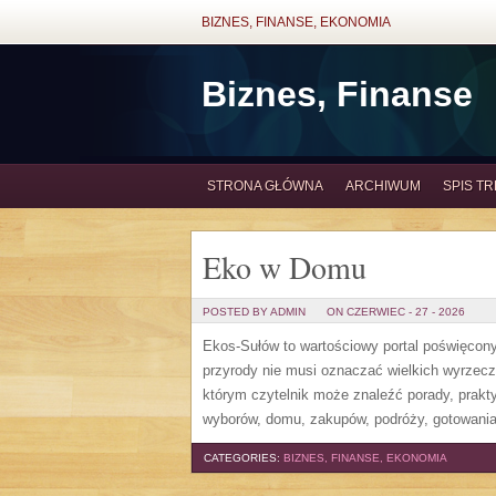
BIZNES, FINANSE, EKONOMIA
Biznes, Finanse
STRONA GŁÓWNA
ARCHIWUM
SPIS TR
Eko w Domu
POSTED BY ADMIN
ON CZERWIEC - 27 - 2026
Ekos-Sułów to wartościowy portal poświęcony 
przyrody nie musi oznaczać wielkich wyrzec
którym czytelnik może znaleźć porady, prakt
wyborów, domu, zakupów, podróży, gotowania,
CATEGORIES:
BIZNES, FINANSE, EKONOMIA