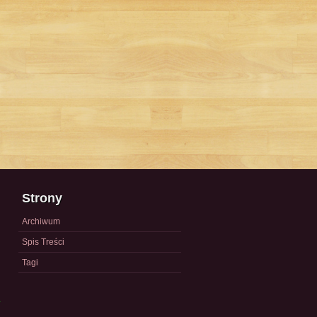
Strony
Archiwum
Spis Treści
Tagi
a