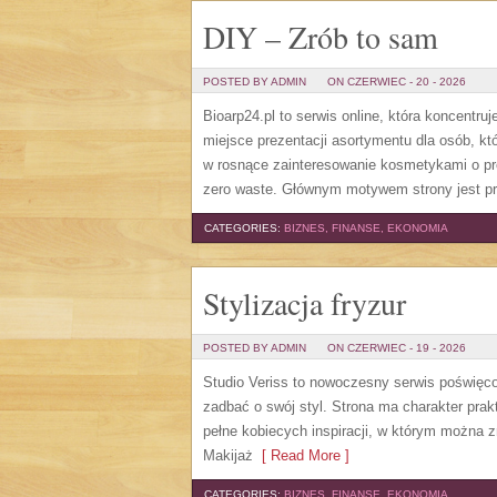
DIY – Zrób to sam
POSTED BY ADMIN
ON CZERWIEC - 20 - 2026
Bioarp24.pl to serwis online, która koncent
miejsce prezentacji asortymentu dla osób, któ
w rosnące zainteresowanie kosmetykami o pr
zero waste. Głównym motywem strony jest pr
CATEGORIES:
BIZNES, FINANSE, EKONOMIA
Stylizacja fryzur
POSTED BY ADMIN
ON CZERWIEC - 19 - 2026
Studio Veriss to nowoczesny serwis poświęco
zadbać o swój styl. Strona ma charakter prak
pełne kobiecych inspiracji, w którym można z
Makijaż
[ Read More ]
CATEGORIES:
BIZNES, FINANSE, EKONOMIA