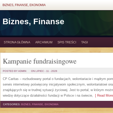
BIZNES, FINANSE, EKONOMIA
Biznes, Finanse
STRONA GŁÓWNA
ARCHIWUM
SPIS TREŚCI
TAGI
Kampanie fundraisingowe
POSTED BY ADMIN
ON LIPIEC - 11 - 2026
CP Caritas – rozbudowany portal o fundacjach, wolontariacie i mądrym po
serwis internetowy poświęcony inicjatywom społecznym, wolontariatowi o
znajdujących się w trudnej sytuacji życiowej. Jest to portal, w którym mo
wiedzę dotyczące działalności fundacji w Polsce i na świecie,
[ Read More
CATEGORIES:
BIZNES, FINANSE, EKONOMIA