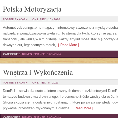
Polska Motoryzacja
POSTED BY ADMIN
ON LIPIEC - 10 - 2026
AutomotiveBearings.pl to magazyn internetowy stworzone z myślą o osobac
najbardziej ponadczasowym wydaniu. To strona dla tych, którzy nie patrz
transportu, ale widzą w nim historię. Każdy artykuł może stać się początk
dawnych aut, legendarnych marek,
[ Read More ]
CATEGORIES:
BIZNES, FINANSE, EKONOMIA
Wnętrza i Wykończenia
POSTED BY ADMIN
ON LIPIEC - 8 - 2026
DomPol – serwis dla osób zainteresowanych domami szkieletowymi DomPol
tematyce budownictwa drewnianego. To pomocne źródło wiedzy dla osób, kt
Strona skupia się na codziennych pytaniach, które pojawiają się wtedy, g
prywatnej przestrzeni wykonanym z drewna.
[ Read More ]
CATEGORIES:
BIZNES, FINANSE, EKONOMIA