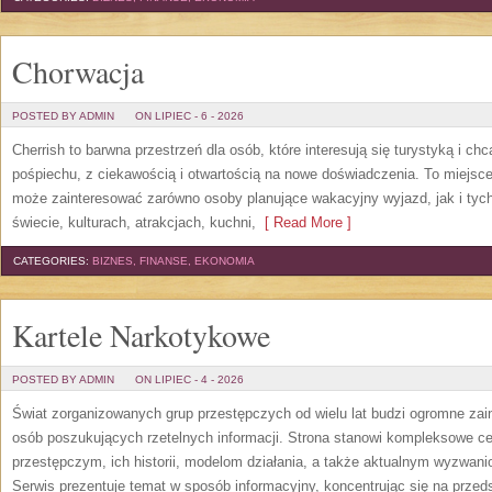
Chorwacja
POSTED BY ADMIN
ON LIPIEC - 6 - 2026
Cherrish to barwna przestrzeń dla osób, które interesują się turystyką i 
pośpiechu, z ciekawością i otwartością na nowe doświadczenia. To miejsce
może zainteresować zarówno osoby planujące wakacyjny wyjazd, jak i tych,
świecie, kulturach, atrakcjach, kuchni,
[ Read More ]
CATEGORIES:
BIZNES, FINANSE, EKONOMIA
Kartele Narkotykowe
POSTED BY ADMIN
ON LIPIEC - 4 - 2026
Świat zorganizowanych grup przestępczych od wielu lat budzi ogromne zain
osób poszukujących rzetelnych informacji. Strona stanowi kompleksowe 
przestępczym, ich historii, modelom działania, a także aktualnym wyzwa
Serwis prezentuje temat w sposób informacyjny, koncentrując się na przed