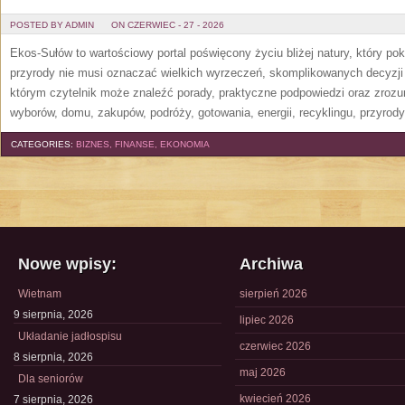
POSTED BY ADMIN
ON CZERWIEC - 27 - 2026
Ekos-Sułów to wartościowy portal poświęcony życiu bliżej natury, który p
przyrody nie musi oznaczać wielkich wyrzeczeń, skomplikowanych decyzji
którym czytelnik może znaleźć porady, praktyczne podpowiedzi oraz zroz
wyborów, domu, zakupów, podróży, gotowania, energii, recyklingu, przyrod
CATEGORIES:
BIZNES, FINANSE, EKONOMIA
Nowe wpisy:
Archiwa
Wietnam
sierpień 2026
9 sierpnia, 2026
lipiec 2026
Układanie jadłospisu
czerwiec 2026
8 sierpnia, 2026
maj 2026
Dla seniorów
kwiecień 2026
7 sierpnia, 2026