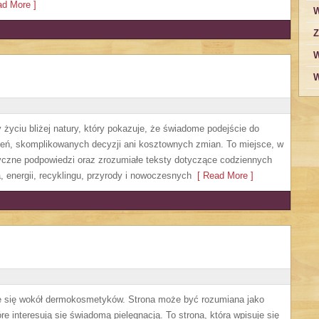
d More ]
W
Z
W
W
życiu bliżej natury, który pokazuje, że świadome podejście do
zeń, skomplikowanych decyzji ani kosztownych zmian. To miejsce, w
yczne podpowiedzi oraz zrozumiałe teksty dotyczące codziennych
 energii, recyklingu, przyrody i nowoczesnych
[ Read More ]
ruje się wokół dermokosmetyków. Strona może być rozumiana jako
re interesują się świadomą pielęgnacją. To strona, która wpisuje się