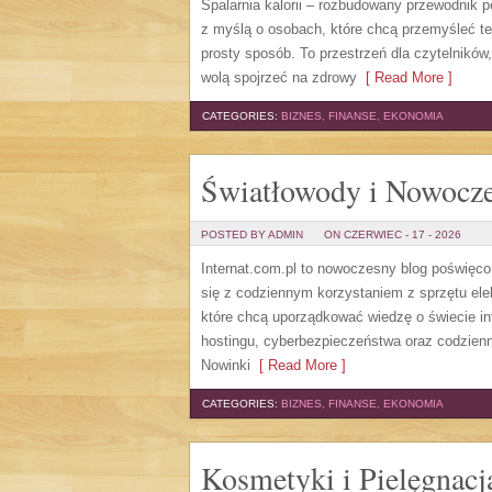
Spalarnia kalorii – rozbudowany przewodnik po 
z myślą o osobach, które chcą przemyśleć te
prosty sposób. To przestrzeń dla czytelników
wolą spojrzeć na zdrowy
[ Read More ]
CATEGORIES:
BIZNES, FINANSE, EKONOMIA
Światłowody i Nowocze
POSTED BY ADMIN
ON CZERWIEC - 17 - 2026
Internat.com.pl to nowoczesny blog poświęc
się z codziennym korzystaniem z sprzętu el
które chcą uporządkować wiedzę o świecie in
hostingu, cyberbezpieczeństwa oraz codzienn
Nowinki
[ Read More ]
CATEGORIES:
BIZNES, FINANSE, EKONOMIA
Kosmetyki i Pielęgnacj