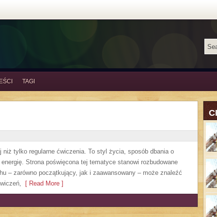
EŚCI
TAGI
C
 niż tylko regularne ćwiczenia. To styl życia, sposób dbania o
 energię. Strona poświęcona tej tematyce stanowi rozbudowane
chu – zarówno początkujący, jak i zaawansowany – może znaleźć
ćwiczeń,
[ Read More ]