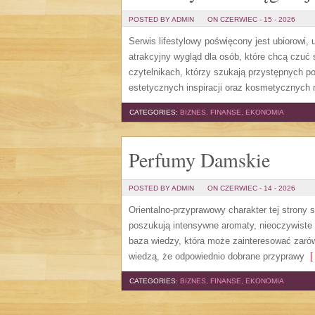
POSTED BY ADMIN
ON CZERWIEC - 15 - 2026
Serwis lifestylowy poświęcony jest ubiorowi
atrakcyjny wygląd dla osób, które chcą czuć 
czytelnikach, którzy szukają przystępnych p
estetycznych inspiracji oraz kosmetycznych 
CATEGORIES:
BIZNES, FINANSE, EKONOMIA
Perfumy Damskie
POSTED BY ADMIN
ON CZERWIEC - 14 - 2026
Orientalno-przyprawowy charakter tej strony 
poszukują intensywne aromaty, nieoczywiste sm
baza wiedzy, która może zainteresować zarów
wiedzą, że odpowiednio dobrane przyprawy
[ 
CATEGORIES:
BIZNES, FINANSE, EKONOMIA