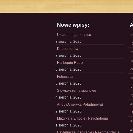
Nowe wpisy:
A
Układanie jadłospisu
s
8 sierpnia, 2026
li
Dla seniorów
c
7 sierpnia, 2026
m
Harlequin Retro
k
6 sierpnia, 2026
Fotografia
m
5 sierpnia, 2026
l
Stowrzyszenia sportowe
s
4 sierpnia, 2026
g
Andy (Ameryka Południowa)
2 sierpnia, 2026
l
Muzyka a Emocje i Psychologia
p
1 sierpnia, 2026
w
Czytelnicze Inspiracje i Rekomendacje