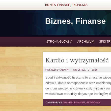
BIZNES, FINANSE, EKONOMIA
Biznes, Finanse
STRONA GŁÓWNA
ARCHIWUM
SPIS TR
Kardio i wytrzymałość
POSTED BY ADMIN
ON LIPIEC - 3 - 2026
Sport i aktywność fizyczna to znacznie więcej
zdrowie, dobre samopoczucie oraz codzienną
centrum wiedzy, w którym każdy miłośnik ru
wartościowe materiały dotyczące treningów, 
CATEGORIES:
BIZNES, FINANSE, EKONOMIA