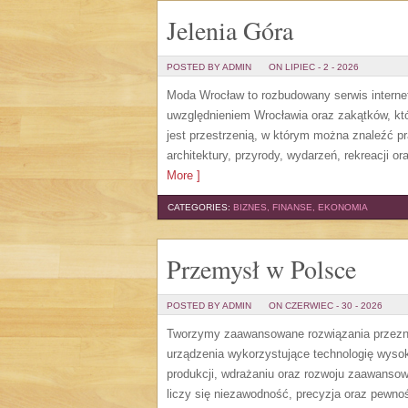
Jelenia Góra
POSTED BY ADMIN
ON LIPIEC - 2 - 2026
Moda Wrocław to rozbudowany serwis intern
uwzględnieniem Wrocławia oraz zakątków, któ
jest przestrzenią, w którym można znaleźć pra
architektury, przyrody, wydarzeń, rekreacji 
More ]
CATEGORIES:
BIZNES, FINANSE, EKONOMIA
Przemysł w Polsce
POSTED BY ADMIN
ON CZERWIEC - 30 - 2026
Tworzymy zaawansowane rozwiązania przezna
urządzenia wykorzystujące technologię wysoki
produkcji, wdrażaniu oraz rozwoju zaawansow
liczy się niezawodność, precyzja oraz pewno