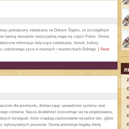
etowy poświęcony zwiedzaniu na Dolnym Śląsku, ze szczególnym
re tworzą niezwykle nieoczywistą mapę tej części Polski. Strona
ktyczne informacje dotyczące zwiedzania, historii, kultury,
oraz codziennego życia w miastach i miasteczkach Dolnego
[ Read
R
Z
O
K
czone dla przemysłu, dostarczając sprawdzone systemy oraz
D
ego ciśnienia. Nasza działalność koncentruje się na projektowaniu,
O
anych rozwiązań, które znajdują zastosowanie wszędzie tam, gdzie
ść wykonywanych procesów. Strona prezentuje bogatą ofertę
O