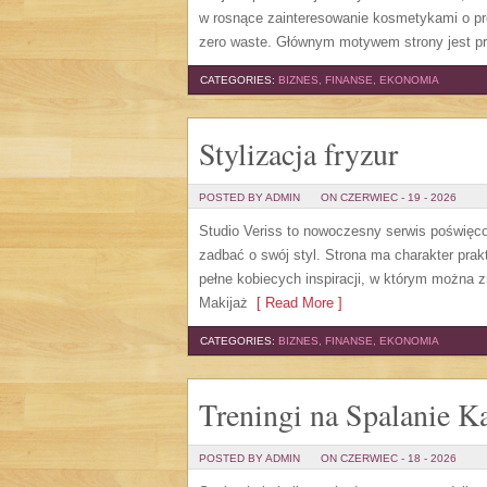
w rosnące zainteresowanie kosmetykami o pr
zero waste. Głównym motywem strony jest pr
CATEGORIES:
BIZNES, FINANSE, EKONOMIA
Stylizacja fryzur
POSTED BY ADMIN
ON CZERWIEC - 19 - 2026
Studio Veriss to nowoczesny serwis poświęco
zadbać o swój styl. Strona ma charakter prak
pełne kobiecych inspiracji, w którym można z
Makijaż
[ Read More ]
CATEGORIES:
BIZNES, FINANSE, EKONOMIA
Treningi na Spalanie Ka
POSTED BY ADMIN
ON CZERWIEC - 18 - 2026