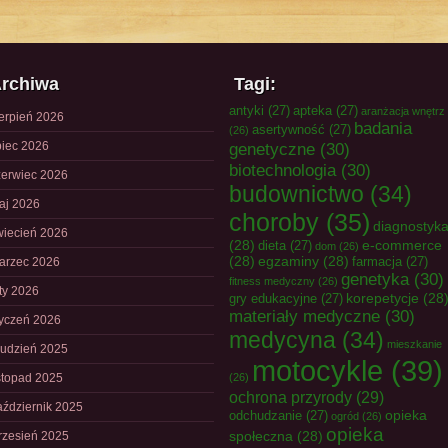
rchiwa
Tagi:
antyki
(27)
apteka
(27)
aranżacja wnętrz
ierpień 2026
badania
asertywność
(27)
(26)
piec 2026
genetyczne
(30)
biotechnologia
(30)
zerwiec 2026
budownictwo
(34)
aj 2026
choroby
(35)
diagnostyk
wiecień 2026
(28)
e-commerce
dieta
(27)
dom
(26)
(28)
egzaminy
(28)
farmacja
(27)
arzec 2026
genetyka
(30)
fitness medyczny
(26)
uty 2026
korepetycje
(28
gry edukacyjne
(27)
materiały medyczne
(30)
tyczeń 2026
medycyna
(34)
mieszkanie
rudzień 2025
motocykle
(39)
istopad 2025
(26)
ochrona przyrody
(29)
aździernik 2025
opieka
odchudzanie
(27)
ogród
(26)
opieka
społeczna
(28)
rzesień 2025