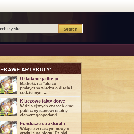
IEKAWE ARTYKULY:
Układanie jadłospi
Mądrość na Talerzu –
praktyczna wiedza o diecie i
codziennym ...
Kluczowe fakty dotyc
W dzisiejszych czasach dług
publiczny stanowi istotny
element gospodarki ...
Fundusze strukturaln
Witajcie w naszym nowym
artykule na blogu! Dzisiaj