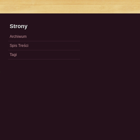
Strony
Archiwum
Spis Treści
Tagi
a
)