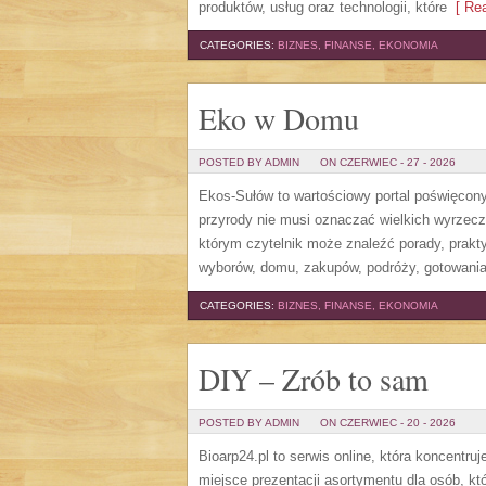
produktów, usług oraz technologii, które
[ Rea
CATEGORIES:
BIZNES, FINANSE, EKONOMIA
Eko w Domu
POSTED BY ADMIN
ON CZERWIEC - 27 - 2026
Ekos-Sułów to wartościowy portal poświęcony 
przyrody nie musi oznaczać wielkich wyrzec
którym czytelnik może znaleźć porady, prakt
wyborów, domu, zakupów, podróży, gotowania,
CATEGORIES:
BIZNES, FINANSE, EKONOMIA
DIY – Zrób to sam
POSTED BY ADMIN
ON CZERWIEC - 20 - 2026
Bioarp24.pl to serwis online, która koncent
miejsce prezentacji asortymentu dla osób, któ