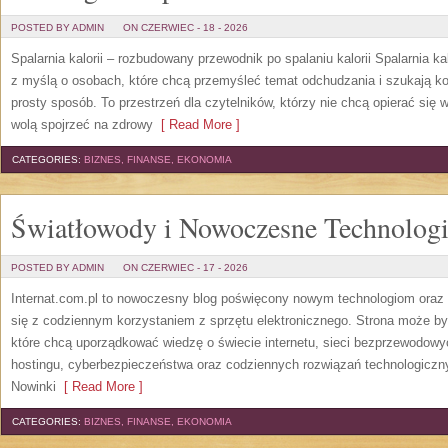
POSTED BY ADMIN
ON CZERWIEC - 18 - 2026
Spalarnia kalorii – rozbudowany przewodnik po spalaniu kalorii Spalarnia ka
z myślą o osobach, które chcą przemyśleć temat odchudzania i szukają k
prosty sposób. To przestrzeń dla czytelników, którzy nie chcą opierać się 
wolą spojrzeć na zdrowy
[ Read More ]
CATEGORIES:
BIZNES, FINANSE, EKONOMIA
Światłowody i Nowoczesne Technolog
POSTED BY ADMIN
ON CZERWIEC - 17 - 2026
Internat.com.pl to nowoczesny blog poświęcony nowym technologiom oraz 
się z codziennym korzystaniem z sprzętu elektronicznego. Strona może b
które chcą uporządkować wiedzę o świecie internetu, sieci bezprzewodowy
hostingu, cyberbezpieczeństwa oraz codziennych rozwiązań technologicznyc
Nowinki
[ Read More ]
CATEGORIES:
BIZNES, FINANSE, EKONOMIA