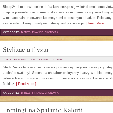
Bioarp24.pl to serwis online, która koncentruje się wokół dermokosmetykó
miejsce prezentacji asortymentu dla osób, które interesują się świadomą pie
w rosnące zainteresowanie kosmetykami o prostszym składzie. Polecamy P
zero waste. Głównym motywem strony jest prezentacja
[ Read More ]
CATEGORIES:
BIZNES, FINANSE, EKONOMIA
Stylizacja fryzur
POSTED BY ADMIN
ON CZERWIEC - 19 - 2026
Studio Veriss to nowoczesny serwis poświęcony pielęgnacji oraz przydatn
zadbać o swój styl. Strona ma charakter praktyczny i łączy w sobie temat
pełne kobiecych inspiracji, w którym można znaleźć zarówno luźniejsze tek
Makijaż
[ Read More ]
CATEGORIES:
BIZNES, FINANSE, EKONOMIA
Treningi na Spalanie Kalorii