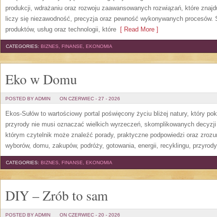
produkcji, wdrażaniu oraz rozwoju zaawansowanych rozwiązań, które znajd
liczy się niezawodność, precyzja oraz pewność wykonywanych procesów. St
produktów, usług oraz technologii, które
[ Read More ]
CATEGORIES:
BIZNES, FINANSE, EKONOMIA
Eko w Domu
POSTED BY ADMIN
ON CZERWIEC - 27 - 2026
Ekos-Sułów to wartościowy portal poświęcony życiu bliżej natury, który p
przyrody nie musi oznaczać wielkich wyrzeczeń, skomplikowanych decyzji
którym czytelnik może znaleźć porady, praktyczne podpowiedzi oraz zroz
wyborów, domu, zakupów, podróży, gotowania, energii, recyklingu, przyrod
CATEGORIES:
BIZNES, FINANSE, EKONOMIA
DIY – Zrób to sam
POSTED BY ADMIN
ON CZERWIEC - 20 - 2026