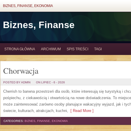
BIZNES, FINANSE, EKONOMIA
Biznes, Finanse
STRONA GŁÓWNA
ARCHIWUM
SPIS TREŚCI
TAGI
Chorwacja
POSTED BY ADMIN
ON LIPIEC - 6 - 2026
Cherrish to barwna przestrzeń dla osób, które interesują się turystyką i 
pośpiechu, z ciekawością i otwartością na nowe doświadczenia. To miejsce
może zainteresować zarówno osoby planujące wakacyjny wyjazd, jak i tych,
świecie, kulturach, atrakcjach, kuchni,
[ Read More ]
CATEGORIES:
BIZNES, FINANSE, EKONOMIA