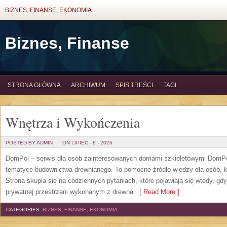
BIZNES, FINANSE, EKONOMIA
Biznes, Finanse
STRONA GŁÓWNA
ARCHIWUM
SPIS TREŚCI
TAGI
Wnętrza i Wykończenia
POSTED BY ADMIN
ON LIPIEC - 8 - 2026
DomPol – serwis dla osób zainteresowanych domami szkieletowymi DomPol
tematyce budownictwa drewnianego. To pomocne źródło wiedzy dla osób, kt
Strona skupia się na codziennych pytaniach, które pojawiają się wtedy, g
prywatnej przestrzeni wykonanym z drewna.
[ Read More ]
CATEGORIES:
BIZNES, FINANSE, EKONOMIA