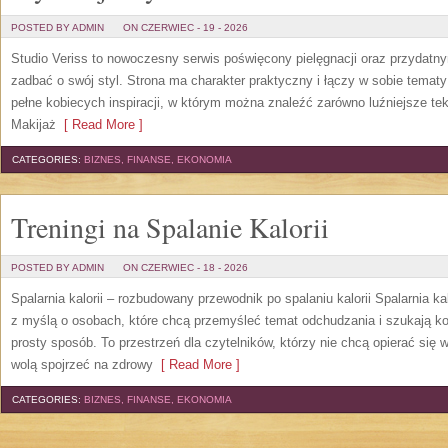
POSTED BY ADMIN
ON CZERWIEC - 19 - 2026
Studio Veriss to nowoczesny serwis poświęcony pielęgnacji oraz przydatn
zadbać o swój styl. Strona ma charakter praktyczny i łączy w sobie temat
pełne kobiecych inspiracji, w którym można znaleźć zarówno luźniejsze tek
Makijaż
[ Read More ]
CATEGORIES:
BIZNES, FINANSE, EKONOMIA
Treningi na Spalanie Kalorii
POSTED BY ADMIN
ON CZERWIEC - 18 - 2026
Spalarnia kalorii – rozbudowany przewodnik po spalaniu kalorii Spalarnia ka
z myślą o osobach, które chcą przemyśleć temat odchudzania i szukają k
prosty sposób. To przestrzeń dla czytelników, którzy nie chcą opierać się 
wolą spojrzeć na zdrowy
[ Read More ]
CATEGORIES:
BIZNES, FINANSE, EKONOMIA