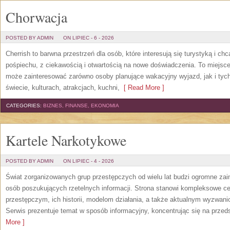
Chorwacja
POSTED BY ADMIN
ON LIPIEC - 6 - 2026
Cherrish to barwna przestrzeń dla osób, które interesują się turystyką i 
pośpiechu, z ciekawością i otwartością na nowe doświadczenia. To miejsce
może zainteresować zarówno osoby planujące wakacyjny wyjazd, jak i tych,
świecie, kulturach, atrakcjach, kuchni,
[ Read More ]
CATEGORIES:
BIZNES, FINANSE, EKONOMIA
Kartele Narkotykowe
POSTED BY ADMIN
ON LIPIEC - 4 - 2026
Świat zorganizowanych grup przestępczych od wielu lat budzi ogromne zain
osób poszukujących rzetelnych informacji. Strona stanowi kompleksowe 
przestępczym, ich historii, modelom działania, a także aktualnym wyzwa
Serwis prezentuje temat w sposób informacyjny, koncentrując się na przed
More ]