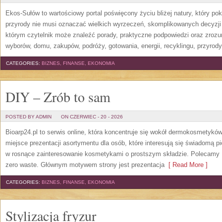
Ekos-Sułów to wartościowy portal poświęcony życiu bliżej natury, który p
przyrody nie musi oznaczać wielkich wyrzeczeń, skomplikowanych decyzji
którym czytelnik może znaleźć porady, praktyczne podpowiedzi oraz zroz
wyborów, domu, zakupów, podróży, gotowania, energii, recyklingu, przyrod
CATEGORIES:
BIZNES, FINANSE, EKONOMIA
DIY – Zrób to sam
POSTED BY ADMIN
ON CZERWIEC - 20 - 2026
Bioarp24.pl to serwis online, która koncentruje się wokół dermokosmetykó
miejsce prezentacji asortymentu dla osób, które interesują się świadomą pie
w rosnące zainteresowanie kosmetykami o prostszym składzie. Polecamy P
zero waste. Głównym motywem strony jest prezentacja
[ Read More ]
CATEGORIES:
BIZNES, FINANSE, EKONOMIA
Stylizacja fryzur