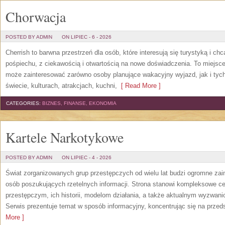
Chorwacja
POSTED BY ADMIN
ON LIPIEC - 6 - 2026
Cherrish to barwna przestrzeń dla osób, które interesują się turystyką i 
pośpiechu, z ciekawością i otwartością na nowe doświadczenia. To miejsce
może zainteresować zarówno osoby planujące wakacyjny wyjazd, jak i tych,
świecie, kulturach, atrakcjach, kuchni,
[ Read More ]
CATEGORIES:
BIZNES, FINANSE, EKONOMIA
Kartele Narkotykowe
POSTED BY ADMIN
ON LIPIEC - 4 - 2026
Świat zorganizowanych grup przestępczych od wielu lat budzi ogromne zain
osób poszukujących rzetelnych informacji. Strona stanowi kompleksowe 
przestępczym, ich historii, modelom działania, a także aktualnym wyzwa
Serwis prezentuje temat w sposób informacyjny, koncentrując się na przed
More ]