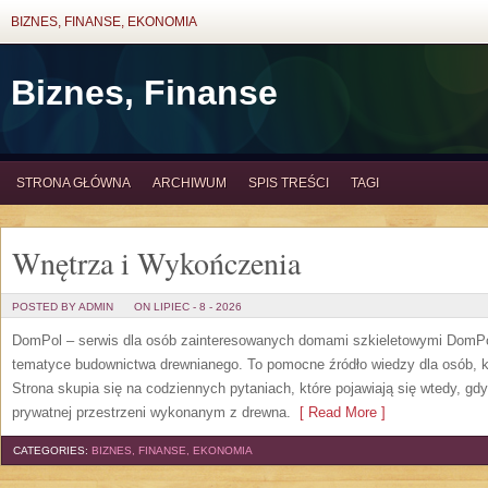
BIZNES, FINANSE, EKONOMIA
Biznes, Finanse
STRONA GŁÓWNA
ARCHIWUM
SPIS TREŚCI
TAGI
Wnętrza i Wykończenia
POSTED BY ADMIN
ON LIPIEC - 8 - 2026
DomPol – serwis dla osób zainteresowanych domami szkieletowymi DomPol
tematyce budownictwa drewnianego. To pomocne źródło wiedzy dla osób, kt
Strona skupia się na codziennych pytaniach, które pojawiają się wtedy, g
prywatnej przestrzeni wykonanym z drewna.
[ Read More ]
CATEGORIES:
BIZNES, FINANSE, EKONOMIA