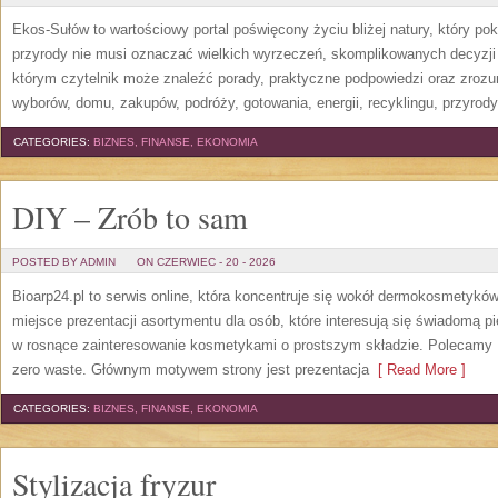
Ekos-Sułów to wartościowy portal poświęcony życiu bliżej natury, który p
przyrody nie musi oznaczać wielkich wyrzeczeń, skomplikowanych decyzji
którym czytelnik może znaleźć porady, praktyczne podpowiedzi oraz zroz
wyborów, domu, zakupów, podróży, gotowania, energii, recyklingu, przyrod
CATEGORIES:
BIZNES, FINANSE, EKONOMIA
DIY – Zrób to sam
POSTED BY ADMIN
ON CZERWIEC - 20 - 2026
Bioarp24.pl to serwis online, która koncentruje się wokół dermokosmetykó
miejsce prezentacji asortymentu dla osób, które interesują się świadomą pie
w rosnące zainteresowanie kosmetykami o prostszym składzie. Polecamy P
zero waste. Głównym motywem strony jest prezentacja
[ Read More ]
CATEGORIES:
BIZNES, FINANSE, EKONOMIA
Stylizacja fryzur