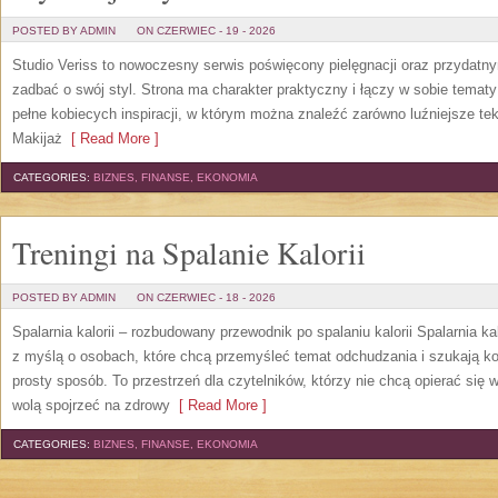
POSTED BY ADMIN
ON CZERWIEC - 19 - 2026
Studio Veriss to nowoczesny serwis poświęcony pielęgnacji oraz przydatn
zadbać o swój styl. Strona ma charakter praktyczny i łączy w sobie temat
pełne kobiecych inspiracji, w którym można znaleźć zarówno luźniejsze tek
Makijaż
[ Read More ]
CATEGORIES:
BIZNES, FINANSE, EKONOMIA
Treningi na Spalanie Kalorii
POSTED BY ADMIN
ON CZERWIEC - 18 - 2026
Spalarnia kalorii – rozbudowany przewodnik po spalaniu kalorii Spalarnia ka
z myślą o osobach, które chcą przemyśleć temat odchudzania i szukają k
prosty sposób. To przestrzeń dla czytelników, którzy nie chcą opierać się 
wolą spojrzeć na zdrowy
[ Read More ]
CATEGORIES:
BIZNES, FINANSE, EKONOMIA