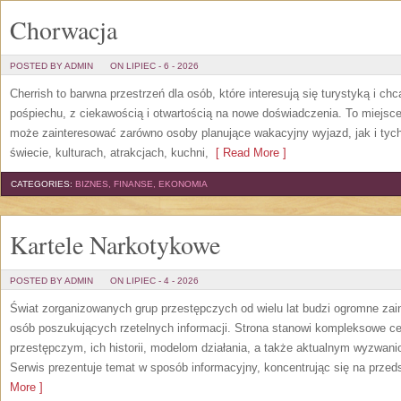
Chorwacja
POSTED BY ADMIN
ON LIPIEC - 6 - 2026
Cherrish to barwna przestrzeń dla osób, które interesują się turystyką i 
pośpiechu, z ciekawością i otwartością na nowe doświadczenia. To miejsce
może zainteresować zarówno osoby planujące wakacyjny wyjazd, jak i tych,
świecie, kulturach, atrakcjach, kuchni,
[ Read More ]
CATEGORIES:
BIZNES, FINANSE, EKONOMIA
Kartele Narkotykowe
POSTED BY ADMIN
ON LIPIEC - 4 - 2026
Świat zorganizowanych grup przestępczych od wielu lat budzi ogromne zain
osób poszukujących rzetelnych informacji. Strona stanowi kompleksowe 
przestępczym, ich historii, modelom działania, a także aktualnym wyzwa
Serwis prezentuje temat w sposób informacyjny, koncentrując się na przed
More ]