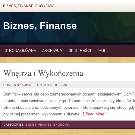
BIZNES, FINANSE, EKONOMIA
Biznes, Finanse
STRONA GŁÓWNA
ARCHIWUM
SPIS TREŚCI
TAGI
Wnętrza i Wykończenia
POSTED BY ADMIN
ON LIPIEC - 8 - 2026
DomPol – serwis dla osób zainteresowanych domami szkieletowymi DomPol
tematyce budownictwa drewnianego. To pomocne źródło wiedzy dla osób, kt
Strona skupia się na codziennych pytaniach, które pojawiają się wtedy, g
prywatnej przestrzeni wykonanym z drewna.
[ Read More ]
CATEGORIES:
BIZNES, FINANSE, EKONOMIA