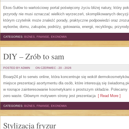
Ekos-Sułów to wartościowy portal poświęcony życiu bliżej natury, który p
przyrody nie musi oznaczać wielkich wyrzeczeń, skomplikowanych decyzji
którym czytelnik może znaleźć porady, praktyczne podpowiedzi oraz zroz
wyborów, domu, zakupów, podróży, gotowania, energii, recyklingu, przyrod
CATEGORIES:
BIZNES, FINANSE, EKONOMIA
DIY – Zrób to sam
POSTED BY ADMIN
ON CZERWIEC - 20 - 2026
Bioarp24.pl to serwis online, która koncentruje się wokół dermokosmetykó
miejsce prezentacji asortymentu dla osób, które interesują się świadomą pie
w rosnące zainteresowanie kosmetykami o prostszym składzie. Polecamy P
zero waste. Głównym motywem strony jest prezentacja
[ Read More ]
CATEGORIES:
BIZNES, FINANSE, EKONOMIA
Stylizacja fryzur