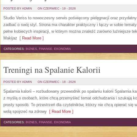
POSTED BY ADMIN
ON CZERWIEC - 19 - 2026
Studio Veriss to nowoczesny serwis poświęcony pielęgnacji oraz przydatn
zadbać o swój styl. Strona ma charakter praktyczny i łączy w sobie temat
pełne kobiecych inspiracji, w którym można znaleźć zarówno luźniejsze tek
Makijaż
[ Read More ]
CATEGORIES:
BIZNES, FINANSE, EKONOMIA
Treningi na Spalanie Kalorii
POSTED BY ADMIN
ON CZERWIEC - 18 - 2026
Spalarnia kalorii – rozbudowany przewodnik po spalaniu kalorii Spalarnia ka
z myślą o osobach, które chcą przemyśleć temat odchudzania i szukają k
prosty sposób. To przestrzeń dla czytelników, którzy nie chcą opierać się 
wolą spojrzeć na zdrowy
[ Read More ]
CATEGORIES:
BIZNES, FINANSE, EKONOMIA