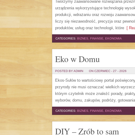
Tworzymy zaawansowane rozwiązania przezna
urządzenia wykorzystujące technologię wysoki
produkcji, wdrażaniu oraz rozwoju zaawansow
liczy się niezawodność, precyzja oraz pewno
produktów, usług oraz technologii, które
[ Rea
CATEGORIES:
BIZNES, FINANSE, EKONOMIA
Eko w Domu
POSTED BY ADMIN
ON CZERWIEC - 27 - 2026
Ekos-Sułów to wartościowy portal poświęcony 
przyrody nie musi oznaczać wielkich wyrzec
którym czytelnik może znaleźć porady, prakt
wyborów, domu, zakupów, podróży, gotowania,
CATEGORIES:
BIZNES, FINANSE, EKONOMIA
DIY – Zrób to sam