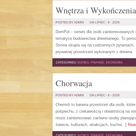
Wnętrza i Wykończenia
POSTED BY ADMIN
ON LIPIEC - 8 - 2026
DomPol – serwis dla osób zainteresowanych
tematyce budownictwa drewnianego. To pomocn
Strona skupia się na codziennych pytaniach,
prywatnej przestrzeni wykonanym z drewna.
[
CATEGORIES:
BIZNES, FINANSE, EKONOMIA
Chorwacja
POSTED BY ADMIN
ON LIPIEC - 6 - 2026
Cherrish to barwna przestrzeń dla osób, któr
pośpiechu, z ciekawością i otwartością na n
może zainteresować zarówno osoby planujące w
świecie, kulturach, atrakcjach, kuchni,
[ Read
CATEGORIES:
BIZNES, FINANSE, EKONOMIA