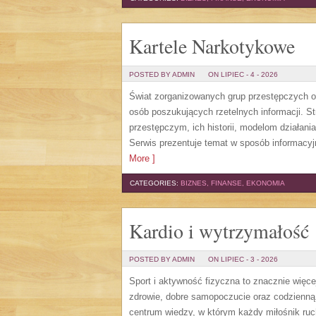
Kartele Narkotykowe
POSTED BY ADMIN
ON LIPIEC - 4 - 2026
Świat zorganizowanych grup przestępczych od
osób poszukujących rzetelnych informacji. 
przestępczym, ich historii, modelom działa
Serwis prezentuje temat w sposób informacyj
More ]
CATEGORIES:
BIZNES, FINANSE, EKONOMIA
Kardio i wytrzymałość
POSTED BY ADMIN
ON LIPIEC - 3 - 2026
Sport i aktywność fizyczna to znacznie więcej
zdrowie, dobre samopoczucie oraz codzienną
centrum wiedzy, w którym każdy miłośnik ru