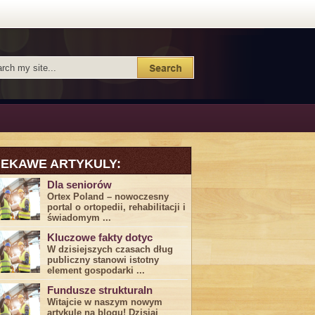
IEKAWE ARTYKULY:
Dla seniorów
Ortex Poland – nowoczesny
portal o ortopedii, rehabilitacji i
świadomym ...
Kluczowe fakty dotyc
W dzisiejszych czasach dług
publiczny stanowi istotny
element gospodarki ...
Fundusze strukturaln
Witajcie w naszym nowym
artykule na blogu! Dzisiaj