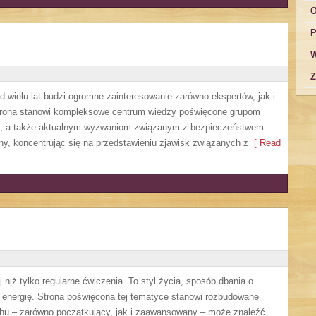
O
P
W
Z
 wielu lat budzi ogromne zainteresowanie zarówno ekspertów, jak i
Strona stanowi kompleksowe centrum wiedzy poświęcone grupom
nia, a także aktualnym wyzwaniom związanym z bezpieczeństwem.
ny, koncentrując się na przedstawieniu zjawisk związanych z
[ Read
 niż tylko regularne ćwiczenia. To styl życia, sposób dbania o
 energię. Strona poświęcona tej tematyce stanowi rozbudowane
chu – zarówno początkujący, jak i zaawansowany – może znaleźć