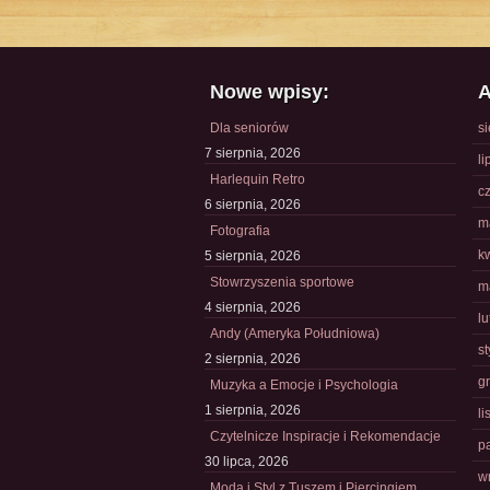
Nowe wpisy:
A
Dla seniorów
s
7 sierpnia, 2026
li
Harlequin Retro
c
6 sierpnia, 2026
m
Fotografia
k
5 sierpnia, 2026
Stowrzyszenia sportowe
m
4 sierpnia, 2026
l
Andy (Ameryka Południowa)
s
2 sierpnia, 2026
g
Muzyka a Emocje i Psychologia
1 sierpnia, 2026
l
Czytelnicze Inspiracje i Rekomendacje
p
30 lipca, 2026
w
Moda i Styl z Tuszem i Piercingiem