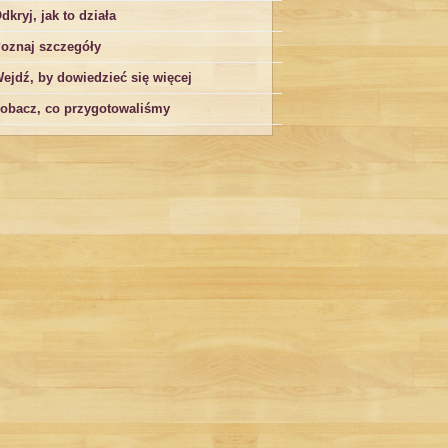
dkryj, jak to działa
oznaj szczegóły
ejdź, by dowiedzieć się więcej
obacz, co przygotowaliśmy