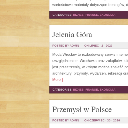
wartościowe materiały dotyczące treningów, 
CATEGORIES:
BIZNES, FINANSE, EKONOMIA
Jelenia Góra
POSTED BY ADMIN
ON LIPIEC - 2 - 2026
Moda Wrocław to rozbudowany serwis intern
uwzględnieniem Wrocławia oraz zakątków, któ
jest przestrzenią, w którym można znaleźć pra
architektury, przyrody, wydarzeń, rekreacji 
More ]
CATEGORIES:
BIZNES, FINANSE, EKONOMIA
Przemysł w Polsce
POSTED BY ADMIN
ON CZERWIEC - 30 - 2026