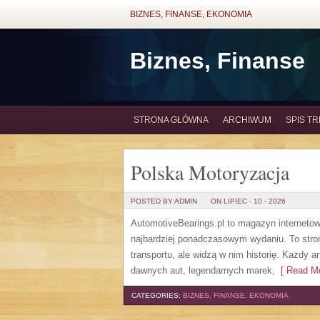
BIZNES, FINANSE, EKONOMIA
Biznes, Finanse
STRONA GŁÓWNA
ARCHIWUM
SPIS TR
Polska Motoryzacja
POSTED BY ADMIN
ON LIPIEC - 10 - 2026
AutomotiveBearings.pl to magazyn internetow
najbardziej ponadczasowym wydaniu. To stron
transportu, ale widzą w nim historię. Każdy 
dawnych aut, legendarnych marek,
[ Read Mo
CATEGORIES:
BIZNES, FINANSE, EKONOMIA