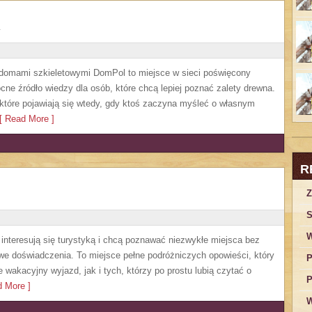
 domami szkieletowymi DomPol to miejsce w sieci poświęcony
e źródło wiedzy dla osób, które chcą lepiej poznać zalety drewna.
 które pojawiają się wtedy, gdy ktoś zaczyna myśleć o własnym
 Read More ]
R
Z
S
W
e interesują się turystyką i chcą poznawać niezwykłe miejsca bez
owe doświadczenia. To miejsce pełne podróżniczych opowieści, który
P
akacyjny wyjazd, jak i tych, którzy po prostu lubią czytać o
P
 More ]
W