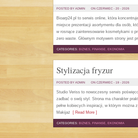
POSTED BY ADMIN
ON CZERWIEC - 20 - 2026
Bioarp24.pl to serwis online, która koncent
miejsce prezentacji asortymentu dla osób, któ
w rosnące zainteresowanie kosmetykami o pr
zero waste. Głównym motywem strony jest pr
CATEGORIES:
BIZNES, FINANSE, EKONOMIA
Stylizacja fryzur
POSTED BY ADMIN
ON CZERWIEC - 19 - 2026
Studio Veriss to nowoczesny serwis poświęco
zadbać o swój styl. Strona ma charakter prak
pełne kobiecych inspiracji, w którym można z
Makijaż
[ Read More ]
CATEGORIES:
BIZNES, FINANSE, EKONOMIA