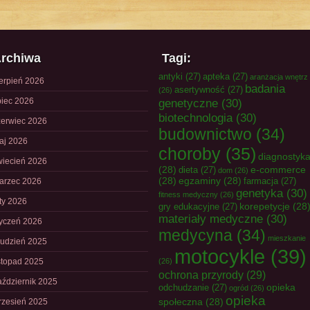
rchiwa
Tagi:
antyki
(27)
apteka
(27)
aranżacja wnętrz
ierpień 2026
badania
asertywność
(27)
(26)
piec 2026
genetyczne
(30)
biotechnologia
(30)
zerwiec 2026
budownictwo
(34)
aj 2026
choroby
(35)
diagnostyk
wiecień 2026
(28)
e-commerce
dieta
(27)
dom
(26)
(28)
egzaminy
(28)
farmacja
(27)
arzec 2026
genetyka
(30)
fitness medyczny
(26)
uty 2026
korepetycje
(28
gry edukacyjne
(27)
materiały medyczne
(30)
tyczeń 2026
medycyna
(34)
mieszkanie
rudzień 2025
motocykle
(39)
istopad 2025
(26)
ochrona przyrody
(29)
aździernik 2025
opieka
odchudzanie
(27)
ogród
(26)
opieka
społeczna
(28)
rzesień 2025