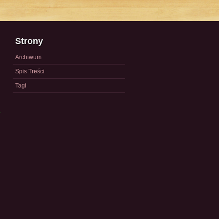
Strony
Archiwum
Spis Treści
Tagi
a
)