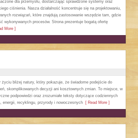
czone dla przemysłu, dostarczając sprawdzone systemy oraz
ego ciśnienia. Nasza działalność koncentruje się na projektowaniu,
anych rozwiązań, które znajdują zastosowanie wszędzie tam, gdzie
ść wykonywanych procesów. Strona prezentuje bogatą ofertę
d More ]
życiu bliżej natury, który pokazuje, że świadome podejście do
zeń, skomplikowanych decyzji ani kosztownych zmian. To miejsce, w
yczne podpowiedzi oraz zrozumiałe teksty dotyczące codziennych
 energii, recyklingu, przyrody i nowoczesnych
[ Read More ]