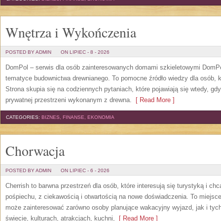
Wnętrza i Wykończenia
POSTED BY ADMIN
ON LIPIEC - 8 - 2026
DomPol – serwis dla osób zainteresowanych domami szkieletowymi DomPol
tematyce budownictwa drewnianego. To pomocne źródło wiedzy dla osób, kt
Strona skupia się na codziennych pytaniach, które pojawiają się wtedy, g
prywatnej przestrzeni wykonanym z drewna.
[ Read More ]
CATEGORIES:
BIZNES, FINANSE, EKONOMIA
Chorwacja
POSTED BY ADMIN
ON LIPIEC - 6 - 2026
Cherrish to barwna przestrzeń dla osób, które interesują się turystyką i 
pośpiechu, z ciekawością i otwartością na nowe doświadczenia. To miejsce
może zainteresować zarówno osoby planujące wakacyjny wyjazd, jak i tych,
świecie, kulturach, atrakcjach, kuchni,
[ Read More ]