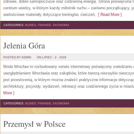
zdrowie, dobre samopoczucie oraz codzienną energię. Strona poświęcona 
centrum wiedzy, w którym każdy miłośnik ruchu – zarówno początkujący, 
wartościowe materiały dotyczące treningów, ćwiczeń,
[ Read More ]
CATEGORIES:
BIZNES, FINANSE, EKONOMIA
Jelenia Góra
POSTED BY ADMIN
ON LIPIEC - 2 - 2026
Moda Wrocław to rozbudowany serwis internetowy poświęcony zwiedzaniu
uwzględnieniem Wrocławia oraz zakątków, które tworzą niezwykle nieoczywi
jest przestrzenią, w którym można znaleźć praktyczne informacje dotyczące 
architektury, przyrody, wydarzeń, rekreacji oraz codziennego życia w mias
More ]
CATEGORIES:
BIZNES, FINANSE, EKONOMIA
Przemysł w Polsce