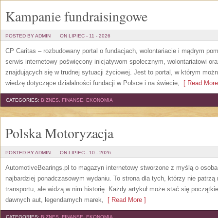
Kampanie fundraisingowe
POSTED BY ADMIN
ON LIPIEC - 11 - 2026
CP Caritas – rozbudowany portal o fundacjach, wolontariacie i mądrym po
serwis internetowy poświęcony inicjatywom społecznym, wolontariatowi o
znajdujących się w trudnej sytuacji życiowej. Jest to portal, w którym mo
wiedzę dotyczące działalności fundacji w Polsce i na świecie,
[ Read More
CATEGORIES:
BIZNES, FINANSE, EKONOMIA
Polska Motoryzacja
POSTED BY ADMIN
ON LIPIEC - 10 - 2026
AutomotiveBearings.pl to magazyn internetowy stworzone z myślą o osobac
najbardziej ponadczasowym wydaniu. To strona dla tych, którzy nie patrz
transportu, ale widzą w nim historię. Każdy artykuł może stać się początk
dawnych aut, legendarnych marek,
[ Read More ]
CATEGORIES:
BIZNES, FINANSE, EKONOMIA