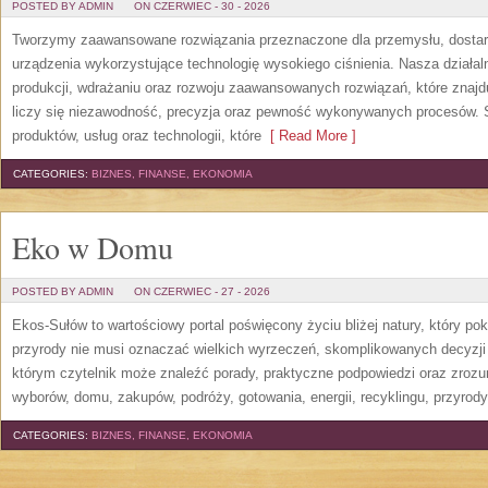
POSTED BY ADMIN
ON CZERWIEC - 30 - 2026
Tworzymy zaawansowane rozwiązania przeznaczone dla przemysłu, dosta
urządzenia wykorzystujące technologię wysokiego ciśnienia. Nasza działaln
produkcji, wdrażaniu oraz rozwoju zaawansowanych rozwiązań, które znajd
liczy się niezawodność, precyzja oraz pewność wykonywanych procesów. St
produktów, usług oraz technologii, które
[ Read More ]
CATEGORIES:
BIZNES, FINANSE, EKONOMIA
Eko w Domu
POSTED BY ADMIN
ON CZERWIEC - 27 - 2026
Ekos-Sułów to wartościowy portal poświęcony życiu bliżej natury, który p
przyrody nie musi oznaczać wielkich wyrzeczeń, skomplikowanych decyzji
którym czytelnik może znaleźć porady, praktyczne podpowiedzi oraz zroz
wyborów, domu, zakupów, podróży, gotowania, energii, recyklingu, przyrod
CATEGORIES:
BIZNES, FINANSE, EKONOMIA