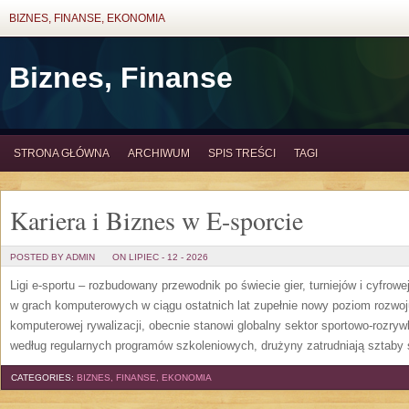
BIZNES, FINANSE, EKONOMIA
Biznes, Finanse
STRONA GŁÓWNA
ARCHIWUM
SPIS TREŚCI
TAGI
Kariera i Biznes w E-sporcie
POSTED BY ADMIN
ON LIPIEC - 12 - 2026
Ligi e-sportu – rozbudowany przewodnik po świecie gier, turniejów i cyfrowej
w grach komputerowych w ciągu ostatnich lat zupełnie nowy poziom rozwoj
komputerowej rywalizacji, obecnie stanowi globalny sektor sportowo-rozryw
według regularnych programów szkoleniowych, drużyny zatrudniają sztaby 
CATEGORIES:
BIZNES, FINANSE, EKONOMIA