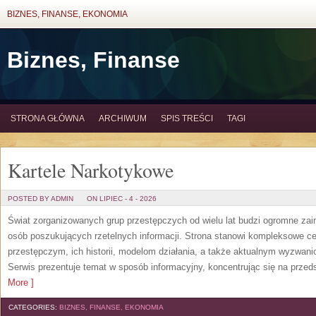
BIZNES, FINANSE, EKONOMIA
Biznes, Finanse
STRONA GŁÓWNA
ARCHIWUM
SPIS TREŚCI
TAGI
Kartele Narkotykowe
POSTED BY ADMIN
ON LIPIEC - 4 - 2026
Świat zorganizowanych grup przestępczych od wielu lat budzi ogromne zain
osób poszukujących rzetelnych informacji. Strona stanowi kompleksowe 
przestępczym, ich historii, modelom działania, a także aktualnym wyzwa
Serwis prezentuje temat w sposób informacyjny, koncentrując się na przed
More ]
CATEGORIES:
BIZNES, FINANSE, EKONOMIA