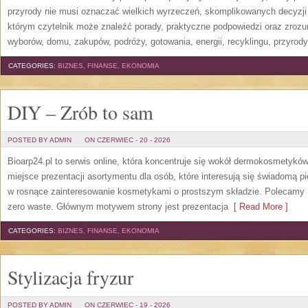
przyrody nie musi oznaczać wielkich wyrzeczeń, skomplikowanych decyzji
którym czytelnik może znaleźć porady, praktyczne podpowiedzi oraz zroz
wyborów, domu, zakupów, podróży, gotowania, energii, recyklingu, przyrod
CATEGORIES:
BIZNES, FINANSE, EKONOMIA
DIY – Zrób to sam
POSTED BY ADMIN
ON CZERWIEC - 20 - 2026
Bioarp24.pl to serwis online, która koncentruje się wokół dermokosmetykó
miejsce prezentacji asortymentu dla osób, które interesują się świadomą pie
w rosnące zainteresowanie kosmetykami o prostszym składzie. Polecamy P
zero waste. Głównym motywem strony jest prezentacja
[ Read More ]
CATEGORIES:
BIZNES, FINANSE, EKONOMIA
Stylizacja fryzur
POSTED BY ADMIN
ON CZERWIEC - 19 - 2026