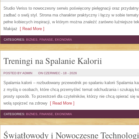
Studio Veriss to nowoczesny serwis poświęcony pielęgnacji oraz przydatn
zadbać o swój styl. Strona ma charakter praktyczny i łączy w sobie temat
pełne kobiecych inspiracji, w którym można znaleźć zarówno luźniejsze tek
Makijaż
[ Read More ]
CATEGORIES:
BIZNES, FINANSE, EKONOMIA
Treningi na Spalanie Kalorii
POSTED BY ADMIN
ON CZERWIEC - 18 - 2026
Spalarnia kalorii – rozbudowany przewodnik po spalaniu kalorii Spalarnia ka
z myślą o osobach, które chcą przemyśleć temat odchudzania i szukają k
prosty sposób. To przestrzeń dla czytelników, którzy nie chcą opierać się 
wolą spojrzeć na zdrowy
[ Read More ]
CATEGORIES:
BIZNES, FINANSE, EKONOMIA
Światłowody i Nowoczesne Technolog