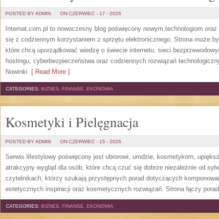
POSTED BY ADMIN
ON CZERWIEC - 17 - 2026
Internat.com.pl to nowoczesny blog poświęcony nowym technologiom oraz 
się z codziennym korzystaniem z sprzętu elektronicznego. Strona może b
które chcą uporządkować wiedzę o świecie internetu, sieci bezprzewodowy
hostingu, cyberbezpieczeństwa oraz codziennych rozwiązań technologicznyc
Nowinki
[ Read More ]
CATEGORIES:
BIZNES, FINANSE, EKONOMIA
Kosmetyki i Pielęgnacja
POSTED BY ADMIN
ON CZERWIEC - 15 - 2026
Serwis lifestylowy poświęcony jest ubiorowi, urodzie, kosmetykom, upięk
atrakcyjny wygląd dla osób, które chcą czuć się dobrze niezależnie od syl
czytelnikach, którzy szukają przystępnych porad dotyczących komponowani
estetycznych inspiracji oraz kosmetycznych rozwiązań. Strona łączy pora
CATEGORIES:
BIZNES, FINANSE, EKONOMIA