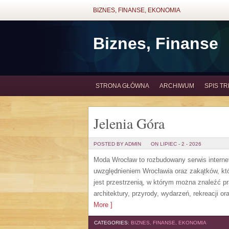
BIZNES, FINANSE, EKONOMIA
Biznes, Finanse
STRONA GŁÓWNA
ARCHIWUM
SPIS TR
Jelenia Góra
POSTED BY ADMIN
ON LIPIEC - 2 - 2026
Moda Wrocław to rozbudowany serwis intern
uwzględnieniem Wrocławia oraz zakątków, któ
jest przestrzenią, w którym można znaleźć pra
architektury, przyrody, wydarzeń, rekreacji 
More ]
CATEGORIES:
BIZNES, FINANSE, EKONOMIA