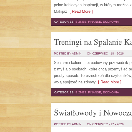
pełne kobiecych inspiracji, w którym można z
Makijaż
[ Read More ]
CATEGORIES:
BIZNES, FINANSE, EKONOMIA
Treningi na Spalanie Ka
POSTED BY ADMIN
ON CZERWIEC - 18 - 2026
Spalarnia kalorii – rozbudowany przewodnik po 
z myślą o osobach, które chcą przemyśleć te
prosty sposób. To przestrzeń dla czytelników
wolą spojrzeć na zdrowy
[ Read More ]
CATEGORIES:
BIZNES, FINANSE, EKONOMIA
Światłowody i Nowocze
POSTED BY ADMIN
ON CZERWIEC - 17 - 2026