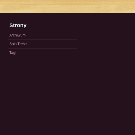
Strony
Archiwum
Spis Treści
Tagi
a
)