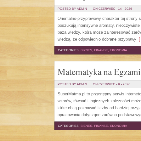
POSTED BY ADMIN
ON CZERWIEC - 14 - 2026
Orientalno-przyprawowy charakter tej strony 
poszukują intensywne aromaty, nieoczywiste sm
baza wiedzy, która może zainteresować zarów
wiedzą, że odpowiednio dobrane przyprawy
[ 
CATEGORIES:
BIZNES, FINANSE, EKONOMIA
Matematyka na Egzami
POSTED BY ADMIN
ON CZERWIEC - 9 - 2026
SuperMatma.pl to przystępny serwis internet
wzorów, równań i logicznych zależności może
które chcą poznawać liczby od bardziej przyj
opracowania dotyczące zarówno podstawowych
CATEGORIES:
BIZNES, FINANSE, EKONOMIA