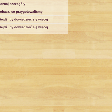
oznaj szczegóły
obacz, co przygotowaliśmy
ejdź, by dowiedzieć się więcej
ejdź, by dowiedzieć się więcej