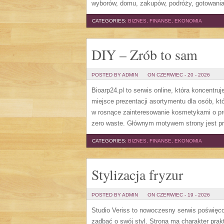
wyborów, domu, zakupów, podróży, gotowania,
CATEGORIES:
BIZNES, FINANSE, EKONOMIA
DIY – Zrób to sam
POSTED BY ADMIN
ON CZERWIEC - 20 - 2026
Bioarp24.pl to serwis online, która koncent
miejsce prezentacji asortymentu dla osób, któ
w rosnące zainteresowanie kosmetykami o pr
zero waste. Głównym motywem strony jest pr
CATEGORIES:
BIZNES, FINANSE, EKONOMIA
Stylizacja fryzur
POSTED BY ADMIN
ON CZERWIEC - 19 - 2026
Studio Veriss to nowoczesny serwis poświęco
zadbać o swój styl. Strona ma charakter prak