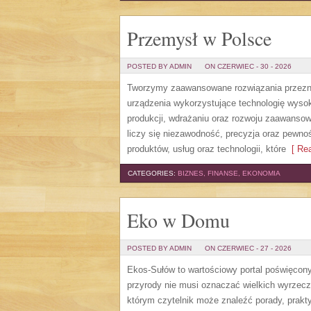
Przemysł w Polsce
POSTED BY ADMIN
ON CZERWIEC - 30 - 2026
Tworzymy zaawansowane rozwiązania przezna
urządzenia wykorzystujące technologię wysoki
produkcji, wdrażaniu oraz rozwoju zaawansow
liczy się niezawodność, precyzja oraz pewno
produktów, usług oraz technologii, które
[ Rea
CATEGORIES:
BIZNES, FINANSE, EKONOMIA
Eko w Domu
POSTED BY ADMIN
ON CZERWIEC - 27 - 2026
Ekos-Sułów to wartościowy portal poświęcony 
przyrody nie musi oznaczać wielkich wyrzec
którym czytelnik może znaleźć porady, prakt