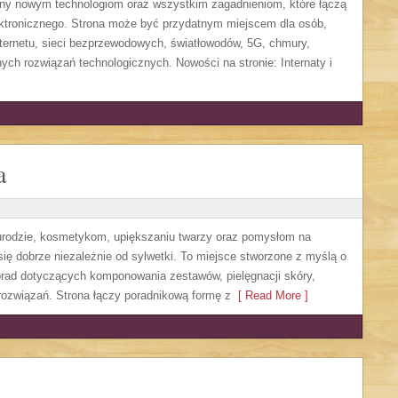
ony nowym technologiom oraz wszystkim zagadnieniom, które łączą
ektronicznego. Strona może być przydatnym miejscem dla osób,
ternetu, sieci bezprzewodowych, światłowodów, 5G, chmury,
ych rozwiązań technologicznych. Nowości na stronie: Internaty i
a
, urodzie, kosmetykom, upiększaniu twarzy oraz pomysłom na
się dobrze niezależnie od sylwetki. To miejsce stworzone z myślą o
orad dotyczących komponowania zestawów, pielęgnacji skóry,
rozwiązań. Strona łączy poradnikową formę z
[ Read More ]