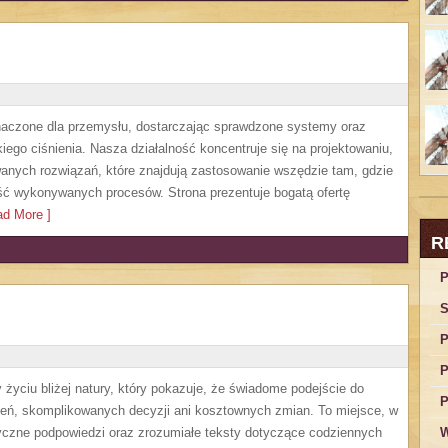
czone dla przemysłu, dostarczając sprawdzone systemy oraz
ego ciśnienia. Nasza działalność koncentruje się na projektowaniu,
anych rozwiązań, które znajdują zastosowanie wszędzie tam, gdzie
ść wykonywanych procesów. Strona prezentuje bogatą ofertę
d More ]
R
P
S
P
P
życiu bliżej natury, który pokazuje, że świadome podejście do
P
zeń, skomplikowanych decyzji ani kosztownych zmian. To miejsce, w
yczne podpowiedzi oraz zrozumiałe teksty dotyczące codziennych
W