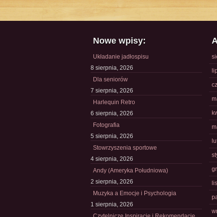
Nowe wpisy:
A
Układanie jadłospisu
s
8 sierpnia, 2026
li
Dla seniorów
c
7 sierpnia, 2026
m
Harlequin Retro
k
6 sierpnia, 2026
Fotografia
m
5 sierpnia, 2026
l
Stowrzyszenia sportowe
s
4 sierpnia, 2026
g
Andy (Ameryka Południowa)
2 sierpnia, 2026
l
Muzyka a Emocje i Psychologia
p
1 sierpnia, 2026
w
Czytelnicze Inspiracje i Rekomendacje