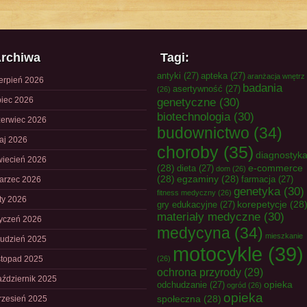
rchiwa
Tagi:
antyki
(27)
apteka
(27)
aranżacja wnętrz
ierpień 2026
badania
asertywność
(27)
(26)
piec 2026
genetyczne
(30)
biotechnologia
(30)
zerwiec 2026
budownictwo
(34)
aj 2026
choroby
(35)
diagnostyk
wiecień 2026
(28)
e-commerce
dieta
(27)
dom
(26)
(28)
egzaminy
(28)
farmacja
(27)
arzec 2026
genetyka
(30)
fitness medyczny
(26)
uty 2026
korepetycje
(28
gry edukacyjne
(27)
materiały medyczne
(30)
tyczeń 2026
medycyna
(34)
mieszkanie
rudzień 2025
motocykle
(39)
istopad 2025
(26)
ochrona przyrody
(29)
aździernik 2025
opieka
odchudzanie
(27)
ogród
(26)
opieka
społeczna
(28)
rzesień 2025