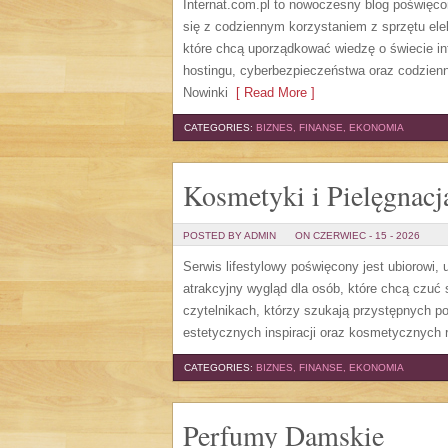
Internat.com.pl to nowoczesny blog poświęc
się z codziennym korzystaniem z sprzętu el
które chcą uporządkować wiedzę o świecie in
hostingu, cyberbezpieczeństwa oraz codzienn
Nowinki
[ Read More ]
CATEGORIES:
BIZNES, FINANSE, EKONOMIA
Kosmetyki i Pielęgnacj
POSTED BY ADMIN
ON CZERWIEC - 15 - 2026
Serwis lifestylowy poświęcony jest ubiorowi
atrakcyjny wygląd dla osób, które chcą czuć 
czytelnikach, którzy szukają przystępnych p
estetycznych inspiracji oraz kosmetycznych 
CATEGORIES:
BIZNES, FINANSE, EKONOMIA
Perfumy Damskie