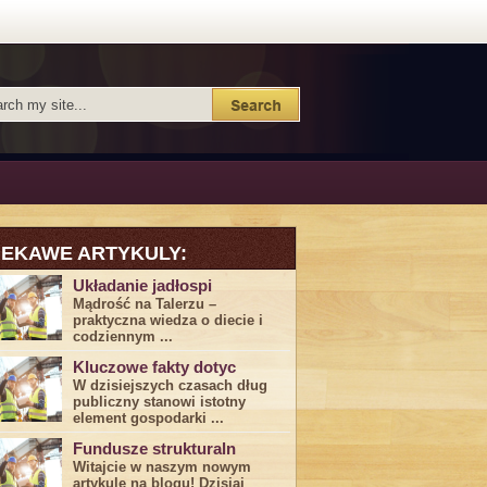
IEKAWE ARTYKULY:
Układanie jadłospi
Mądrość na Talerzu –
praktyczna wiedza o diecie i
codziennym ...
Kluczowe fakty dotyc
W dzisiejszych czasach dług
publiczny stanowi istotny
element gospodarki ...
Fundusze strukturaln
Witajcie w naszym nowym
artykule na blogu! Dzisiaj