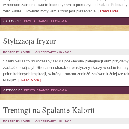
w rosnące zainteresowanie kosmetykami o prostszym składzie. Polecamy P
zero waste. Głównym motywem strony jest prezentacja
[ Read More ]
CATEGORIES:
BIZNES, FINANSE, EKONOMIA
Stylizacja fryzur
POSTED BY ADMIN
ON CZERWIEC - 19 - 2026
Studio Veriss to nowoczesny serwis poświęcony pielęgnacji oraz przydatn
zadbać o swój styl. Strona ma charakter praktyczny i łączy w sobie temat
pełne kobiecych inspiracji, w którym można znaleźć zarówno luźniejsze tek
Makijaż
[ Read More ]
CATEGORIES:
BIZNES, FINANSE, EKONOMIA
Treningi na Spalanie Kalorii
POSTED BY ADMIN
ON CZERWIEC - 18 - 2026