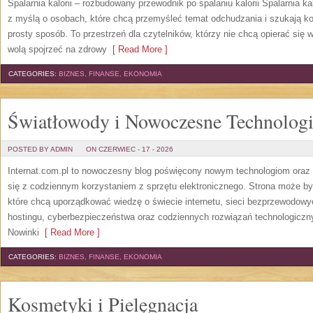
Spalarnia kalorii – rozbudowany przewodnik po spalaniu kalorii Spalarnia ka
z myślą o osobach, które chcą przemyśleć temat odchudzania i szukają k
prosty sposób. To przestrzeń dla czytelników, którzy nie chcą opierać się 
wolą spojrzeć na zdrowy
[ Read More ]
CATEGORIES:
BIZNES, FINANSE, EKONOMIA
Światłowody i Nowoczesne Technolog
POSTED BY ADMIN
ON CZERWIEC - 17 - 2026
Internat.com.pl to nowoczesny blog poświęcony nowym technologiom oraz 
się z codziennym korzystaniem z sprzętu elektronicznego. Strona może b
które chcą uporządkować wiedzę o świecie internetu, sieci bezprzewodowy
hostingu, cyberbezpieczeństwa oraz codziennych rozwiązań technologicznyc
Nowinki
[ Read More ]
CATEGORIES:
BIZNES, FINANSE, EKONOMIA
Kosmetyki i Pielęgnacja