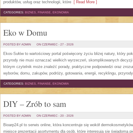
produktów, usług oraz technologii, które
[ Read More ]
CATEGORIES:
BIZNES, FINANSE, EKONOMIA
Eko w Domu
POSTED BY ADMIN
ON CZERWIEC - 27 - 2026
Ekos-Sułów to wartościowy portal poświęcony życiu bliżej natury, który p
przyrody nie musi oznaczać wielkich wyrzeczeń, skomplikowanych decyzji
którym czytelnik może znaleźć porady, praktyczne podpowiedzi oraz zroz
wyborów, domu, zakupów, podróży, gotowania, energii, recyklingu, przyrod
CATEGORIES:
BIZNES, FINANSE, EKONOMIA
DIY – Zrób to sam
POSTED BY ADMIN
ON CZERWIEC - 20 - 2026
Bioarp24.pl to serwis online, która koncentruje się wokół dermokosmetykó
miejsce prezentacji asortymentu dla osób, które interesują się świadomą pie