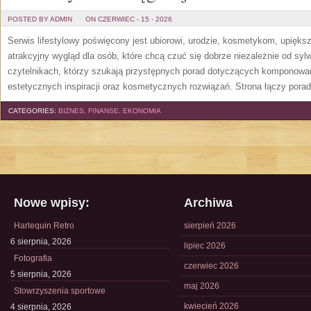
POSTED BY ADMIN
ON CZERWIEC - 15 - 2026
Serwis lifestylowy poświęcony jest ubiorowi, urodzie, kosmetykom, upięk
atrakcyjny wygląd dla osób, które chcą czuć się dobrze niezależnie od syl
czytelnikach, którzy szukają przystępnych porad dotyczących komponowani
estetycznych inspiracji oraz kosmetycznych rozwiązań. Strona łączy pora
CATEGORIES:
BIZNES, FINANSE, EKONOMIA
Nowe wpisy:
Archiwa
Harlequin Retro
sierpień 2026
6 sierpnia, 2026
lipiec 2026
Fotografia
czerwiec 2026
5 sierpnia, 2026
maj 2026
Stowrzyszenia sportowe
kwiecień 2026
4 sierpnia, 2026