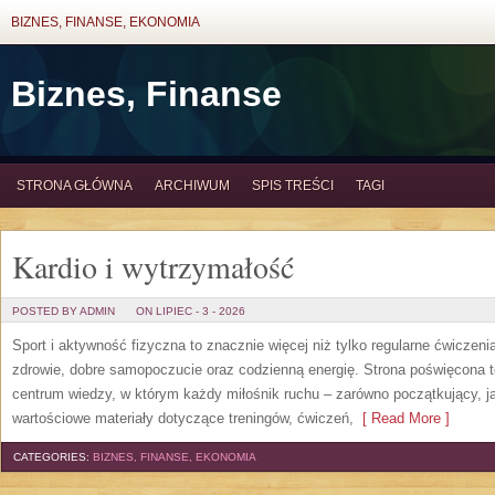
BIZNES, FINANSE, EKONOMIA
Biznes, Finanse
STRONA GŁÓWNA
ARCHIWUM
SPIS TREŚCI
TAGI
Kardio i wytrzymałość
POSTED BY ADMIN
ON LIPIEC - 3 - 2026
Sport i aktywność fizyczna to znacznie więcej niż tylko regularne ćwiczeni
zdrowie, dobre samopoczucie oraz codzienną energię. Strona poświęcona 
centrum wiedzy, w którym każdy miłośnik ruchu – zarówno początkujący, 
wartościowe materiały dotyczące treningów, ćwiczeń,
[ Read More ]
CATEGORIES:
BIZNES, FINANSE, EKONOMIA