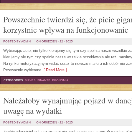
Powszechnie twierdzi się, że picie giga
korzystnie wpływa na funkcjonowanie
POSTED BY ADMIN
ON GRUDZIEŃ - 22 - 2025
Wybierając auto, nie tylko kierujemy się tym czy spełnia nasze wszelkie 
kierujemy się tym czy spełnia nasze wszelkie oczekiwania ale też, musi
Na rynku motoryzacyjnym widać coraz to nowsze marki a ich dobór nie zaw
Przeważnie wybierane
[ Read More ]
CATEGORIES:
BIZNES, FINANSE, EKONOMIA
Należałoby wynajmując pojazd w danej
uwagę na wydatki
POSTED BY ADMIN
ON GRUDZIEŃ - 22 - 2025
Zwykły właściciel auta zazwyczaj nie zastanawia się, czym Przeciętny u