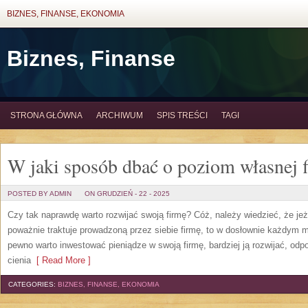
BIZNES, FINANSE, EKONOMIA
Biznes, Finanse
STRONA GŁÓWNA
ARCHIWUM
SPIS TREŚCI
TAGI
W jaki sposób dbać o poziom własnej 
POSTED BY ADMIN
ON GRUDZIEŃ - 22 - 2025
Czy tak naprawdę warto rozwijać swoją firmę? Cóż, należy wiedzieć, że jeże
poważnie traktuje prowadzoną przez siebie firmę, to w dosłownie każdym 
pewno warto inwestować pieniądze w swoją firmę, bardziej ją rozwijać, odp
cienia
[ Read More ]
CATEGORIES:
BIZNES, FINANSE, EKONOMIA