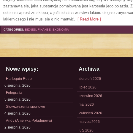
zastanawia się, jaką substancją pomalowana jest karoseria jego pojazdu. 
odcieniu wprost ze sklepu, a jeśli idealna warstwa lakieru ulegnie zarysow
lakierniczego i nie musi się o nic martwić.
[ Read More ]
CATEGORIES:
BIZNES, FINANSE, EKONOMIA
Nowe wpisy:
Archiwa
Harlequin Retro
sierpień 2026
6 sierpnia, 2026
lipiec 2026
Fotografia
czerwiec 2026
5 sierpnia, 2026
maj 2026
Stowrzyszenia sportowe
kwiecień 2026
4 sierpnia, 2026
Andy (Ameryka Południowa)
marzec 2026
2 sierpnia, 2026
luty 2026