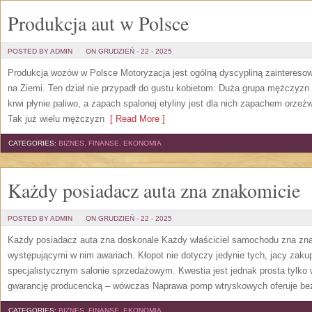
Produkcja aut w Polsce
POSTED BY ADMIN
ON GRUDZIEŃ - 22 - 2025
Produkcja wozów w Polsce Motoryzacja jest ogólną dyscypliną zainteresow
na Ziemi. Ten dział nie przypadł do gustu kobietom. Duża grupa mężczyzn 
krwi płynie paliwo, a zapach spalonej etyliny jest dla nich zapachem orze
Tak już wielu mężczyzn
[ Read More ]
CATEGORIES:
BIZNES, FINANSE, EKONOMIA
Każdy posiadacz auta zna znakomicie
POSTED BY ADMIN
ON GRUDZIEŃ - 22 - 2025
Każdy posiadacz auta zna doskonale Każdy właściciel samochodu zna zna
występującymi w nim awariach. Kłopot nie dotyczy jedynie tych, jacy zakup
specjalistycznym salonie sprzedażowym. Kwestia jest jednak prosta tylk
gwarancję producencką – wówczas Naprawa pomp wtryskowych oferuje be
CATEGORIES:
BIZNES, FINANSE, EKONOMIA