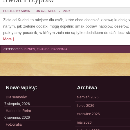
POSTED BY ADMIN
ON CZERWIEC - 7 - 2026
Zioła od Kuchni to miejsce dla osób, które chcą doceniać ziołową kuchnię
na tym, jak zielone dodatki mogą dopełnić smak potraw, napojów, deserów
praktyczny poradnik, w którym zioła nie są tylko dodatkiem do dań, lecz s
More ]
CATEGORIES:
BIZNES, FINANSE, EKONOMIA
Nowe wpisy:
Archiwa
Dla seniorów
sierpień 2026
7 sierpnia, 2026
lipiec 2026
Harlequin Retro
czerwiec 2026
6 sierpnia, 2026
maj 2026
Fotografia