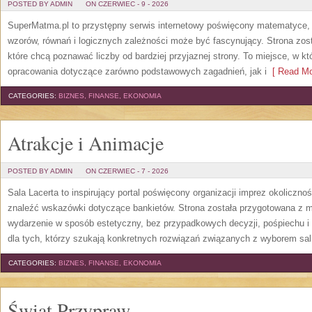
POSTED BY ADMIN
ON CZERWIEC - 9 - 2026
SuperMatma.pl to przystępny serwis internetowy poświęcony matematyce, k
wzorów, równań i logicznych zależności może być fascynujący. Strona zos
które chcą poznawać liczby od bardziej przyjaznej strony. To miejsce, w 
opracowania dotyczące zarówno podstawowych zagadnień, jak i
[ Read Mo
CATEGORIES:
BIZNES, FINANSE, EKONOMIA
Atrakcje i Animacje
POSTED BY ADMIN
ON CZERWIEC - 7 - 2026
Sala Lacerta to inspirujący portal poświęcony organizacji imprez okoliczn
znaleźć wskazówki dotyczące bankietów. Strona została przygotowana z m
wydarzenie w sposób estetyczny, bez przypadkowych decyzji, pośpiechu i
dla tych, którzy szukają konkretnych rozwiązań związanych z wyborem sali
CATEGORIES:
BIZNES, FINANSE, EKONOMIA
Świat Przypraw