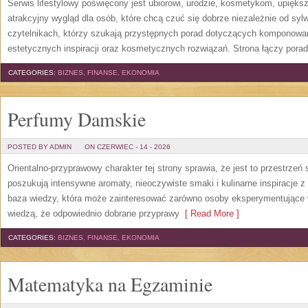
Serwis lifestylowy poświęcony jest ubiorowi, urodzie, kosmetykom, upięk
atrakcyjny wygląd dla osób, które chcą czuć się dobrze niezależnie od syl
czytelnikach, którzy szukają przystępnych porad dotyczących komponowani
estetycznych inspiracji oraz kosmetycznych rozwiązań. Strona łączy pora
CATEGORIES:
BIZNES, FINANSE, EKONOMIA
Perfumy Damskie
POSTED BY ADMIN
ON CZERWIEC - 14 - 2026
Orientalno-przyprawowy charakter tej strony sprawia, że jest to przestrzeń
poszukują intensywne aromaty, nieoczywiste smaki i kulinarne inspiracje z 
baza wiedzy, która może zainteresować zarówno osoby eksperymentujące w 
wiedzą, że odpowiednio dobrane przyprawy
[ Read More ]
CATEGORIES:
BIZNES, FINANSE, EKONOMIA
Matematyka na Egzaminie