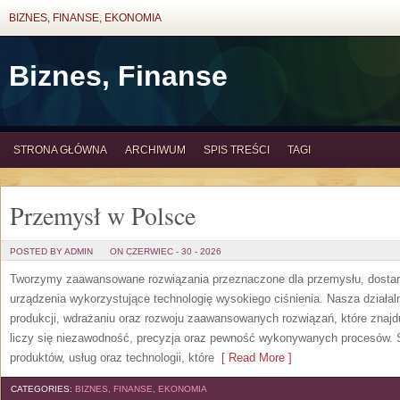
BIZNES, FINANSE, EKONOMIA
Biznes, Finanse
STRONA GŁÓWNA
ARCHIWUM
SPIS TREŚCI
TAGI
Przemysł w Polsce
POSTED BY ADMIN
ON CZERWIEC - 30 - 2026
Tworzymy zaawansowane rozwiązania przeznaczone dla przemysłu, dosta
urządzenia wykorzystujące technologię wysokiego ciśnienia. Nasza działaln
produkcji, wdrażaniu oraz rozwoju zaawansowanych rozwiązań, które znajd
liczy się niezawodność, precyzja oraz pewność wykonywanych procesów. St
produktów, usług oraz technologii, które
[ Read More ]
CATEGORIES:
BIZNES, FINANSE, EKONOMIA