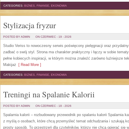
CATEGORIES:
BIZNES, FINANSE, EKONOMIA
Stylizacja fryzur
POSTED BY ADMIN
ON CZERWIEC - 19 - 2026
Studio Veriss to nowoczesny serwis poświęcony pielęgnacji oraz przydatn
zadbać o swój styl. Strona ma charakter praktyczny i łączy w sobie temat
pełne kobiecych inspiracji, w którym można znaleźć zarówno luźniejsze tek
Makijaż
[ Read More ]
CATEGORIES:
BIZNES, FINANSE, EKONOMIA
Treningi na Spalanie Kalorii
POSTED BY ADMIN
ON CZERWIEC - 18 - 2026
Spalarnia kalorii – rozbudowany przewodnik po spalaniu kalorii Spalarnia ka
z myślą o osobach, które chcą przemyśleć temat odchudzania i szukają k
prosty sposób. To przestrzeń dla czytelników, którzy nie chcą opierać się 