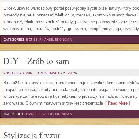
Ekos-Sułów to wartościowy portal poświęcony życiu bliżej natury, który p
przyrody nie musi oznaczać wielkich wyrzeczeń, skomplikowanych decyzji
którym czytelnik może znaleźć porady, praktyczne podpowiedzi oraz zroz
wyborów, domu, zakupów, podróży, gotowania, energii, recyklingu, przyrod
CATEGORIES:
BIZNES, FINANSE, EKONOMIA
DIY – Zrób to sam
POSTED BY ADMIN
ON CZERWIEC - 20 - 2026
Bioarp24.pl to serwis online, która koncentruje się wokół dermokosmetykó
miejsce prezentacji asortymentu dla osób, które interesują się świadomą pie
w rosnące zainteresowanie kosmetykami o prostszym składzie. Polecamy P
zero waste. Głównym motywem strony jest prezentacja
[ Read More ]
CATEGORIES:
BIZNES, FINANSE, EKONOMIA
Stylizacja fryzur