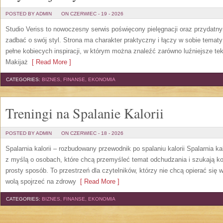
POSTED BY ADMIN
ON CZERWIEC - 19 - 2026
Studio Veriss to nowoczesny serwis poświęcony pielęgnacji oraz przydatn
zadbać o swój styl. Strona ma charakter praktyczny i łączy w sobie temat
pełne kobiecych inspiracji, w którym można znaleźć zarówno luźniejsze tek
Makijaż
[ Read More ]
CATEGORIES:
BIZNES, FINANSE, EKONOMIA
Treningi na Spalanie Kalorii
POSTED BY ADMIN
ON CZERWIEC - 18 - 2026
Spalarnia kalorii – rozbudowany przewodnik po spalaniu kalorii Spalarnia ka
z myślą o osobach, które chcą przemyśleć temat odchudzania i szukają k
prosty sposób. To przestrzeń dla czytelników, którzy nie chcą opierać się 
wolą spojrzeć na zdrowy
[ Read More ]
CATEGORIES:
BIZNES, FINANSE, EKONOMIA