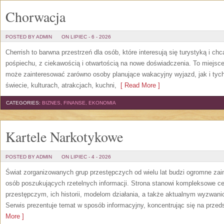
Chorwacja
POSTED BY ADMIN
ON LIPIEC - 6 - 2026
Cherrish to barwna przestrzeń dla osób, które interesują się turystyką i 
pośpiechu, z ciekawością i otwartością na nowe doświadczenia. To miejsce
może zainteresować zarówno osoby planujące wakacyjny wyjazd, jak i tych,
świecie, kulturach, atrakcjach, kuchni,
[ Read More ]
CATEGORIES:
BIZNES, FINANSE, EKONOMIA
Kartele Narkotykowe
POSTED BY ADMIN
ON LIPIEC - 4 - 2026
Świat zorganizowanych grup przestępczych od wielu lat budzi ogromne zain
osób poszukujących rzetelnych informacji. Strona stanowi kompleksowe 
przestępczym, ich historii, modelom działania, a także aktualnym wyzwa
Serwis prezentuje temat w sposób informacyjny, koncentrując się na przed
More ]