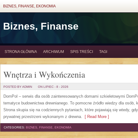
BIZNES, FINANSE, EKONOMIA
Biznes, Finanse
STRONA GŁÓWNA
ARCHIWUM
SPIS TREŚCI
TAGI
Wnętrza i Wykończenia
POSTED BY ADMIN
ON LIPIEC - 8 - 2026
DomPol – serwis dla osób zainteresowanych domami szkieletowymi DomPol
tematyce budownictwa drewnianego. To pomocne źródło wiedzy dla osób, kt
Strona skupia się na codziennych pytaniach, które pojawiają się wtedy, g
prywatnej przestrzeni wykonanym z drewna.
[ Read More ]
CATEGORIES:
BIZNES, FINANSE, EKONOMIA