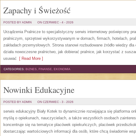
Zapachy i Świeżość
POSTED BY ADMIN
ON CZERWIEC - 4 - 2026
Urządzenia Pralnicze to specjalistyczny serwis internetowy poświęcony p
pralniczym, sprzętowi wykorzystywanym w domach, firmach, hotelach, pral
zakładach przemysłowych. Strona stanowi rozbudowane źródło wiedzy dla os
działa nowoczesne pralnictwo, jak dobierać pralnice, jak korzystać z suszar
usuwać
[ Read More ]
CATEGORIES:
BIZNES, FINANSE, EKONOMIA
Nowinki Edukacyjne
POSTED BY ADMIN
ON CZERWIEC - 3 - 2026
serwis edukacyjny Biały Kotek to dynamicznie rozwijająca się platforma onl
myślą o opiekunach, nauczycielach, a także wszystkich osobach zaintere
koncentruje się na tematyce placówek opiekuńczych, placówek przedszko
dostarczając wartościowych informacji dla osób, które chcą świadomie wsp