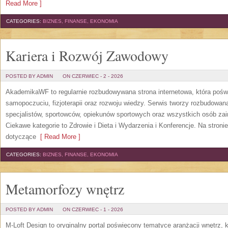
Read More ]
CATEGORIES:
BIZNES, FINANSE, EKONOMIA
Kariera i Rozwój Zawodowy
POSTED BY ADMIN
ON CZERWIEC - 2 - 2026
AkademikaWF to regularnie rozbudowywana strona internetowa, która poświ
samopoczuciu, fizjoterapii oraz rozwoju wiedzy. Serwis tworzy rozbudowan
specjalistów, sportowców, opiekunów sportowych oraz wszystkich osób za
Ciekawe kategorie to Zdrowie i Dieta i Wydarzenia i Konferencje. Na stroni
dotyczące
[ Read More ]
CATEGORIES:
BIZNES, FINANSE, EKONOMIA
Metamorfozy wnętrz
POSTED BY ADMIN
ON CZERWIEC - 1 - 2026
M-Loft Design to oryginalny portal poświęcony tematyce aranżacji wnętrz, 