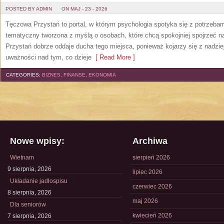
POSTED BY ADMIN
ON MAJ - 23 - 2026
Tęczowa Przystań to portal, w którym psychologia spotyka się z potrzeba
tematyczny tworzona z myślą o osobach, które chcą spokojniej spojrzeć 
Przystań dobrze oddaje ducha tego miejsca, ponieważ kojarzy się z nadzie
uważności nad tym, co dzieje
[ Read More ]
CATEGORIES:
BIZNES, FINANSE, EKONOMIA
Nowe wpisy:
Archiwa
Wietnam
sierpień 2026
9 sierpnia, 2026
lipiec 2026
Układanie jadłospisu
czerwiec 2026
8 sierpnia, 2026
maj 2026
Dla seniorów
kwiecień 2026
7 sierpnia, 2026