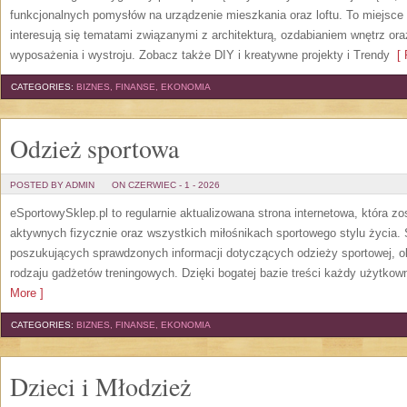
funkcjonalnych pomysłów na urządzenie mieszkania oraz loftu. To miejsce 
interesują się tematami związanymi z architekturą, ozdabianiem wnętrz or
wyposażenia i wystroju. Zobacz także DIY i kreatywne projekty i Trendy
[ 
CATEGORIES:
BIZNES, FINANSE, EKONOMIA
Odzież sportowa
POSTED BY ADMIN
ON CZERWIEC - 1 - 2026
eSportowySklep.pl to regularnie aktualizowana strona internetowa, która z
aktywnych fizycznie oraz wszystkich miłośnikach sportowego stylu życia. 
poszukujących sprawdzonych informacji dotyczących odzieży sportowej, o
rodzaju gadżetów treningowych. Dzięki bogatej bazie treści każdy użytkown
More ]
CATEGORIES:
BIZNES, FINANSE, EKONOMIA
Dzieci i Młodzież