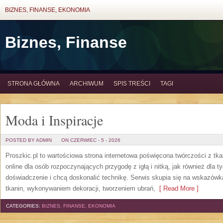
BIZNES, FINANSE, EKONOMIA
Biznes, Finanse
STRONA GŁÓWNA
ARCHIWUM
SPIS TREŚCI
TAGI
Moda i Inspiracje
POSTED BY ADMIN
ON CZERWIEC - 5 - 2026
Proszkic.pl to wartościowa strona internetowa poświęcona twórczości z tka
online dla osób rozpoczynających przygodę z igłą i nitką, jak również dla t
doświadczenie i chcą doskonalić technikę. Serwis skupia się na wskazó
tkanin, wykonywaniem dekoracji, tworzeniem ubrań,
[ Read More ]
CATEGORIES:
BIZNES, FINANSE, EKONOMIA