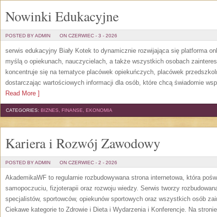
Nowinki Edukacyjne
POSTED BY ADMIN
ON CZERWIEC - 3 - 2026
serwis edukacyjny Biały Kotek to dynamicznie rozwijająca się platforma onl
myślą o opiekunach, nauczycielach, a także wszystkich osobach zaintere
koncentruje się na tematyce placówek opiekuńczych, placówek przedszko
dostarczając wartościowych informacji dla osób, które chcą świadomie wsp
Read More ]
CATEGORIES:
BIZNES, FINANSE, EKONOMIA
Kariera i Rozwój Zawodowy
POSTED BY ADMIN
ON CZERWIEC - 2 - 2026
AkademikaWF to regularnie rozbudowywana strona internetowa, która poświ
samopoczuciu, fizjoterapii oraz rozwoju wiedzy. Serwis tworzy rozbudowan
specjalistów, sportowców, opiekunów sportowych oraz wszystkich osób za
Ciekawe kategorie to Zdrowie i Dieta i Wydarzenia i Konferencje. Na stroni