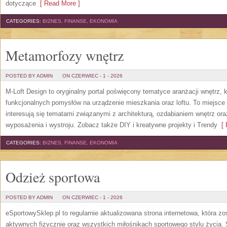
dotyczące
[ Read More ]
CATEGORIES:
BIZNES, FINANSE, EKONOMIA
Metamorfozy wnętrz
POSTED BY ADMIN
ON CZERWIEC - 1 - 2026
M-Loft Design to oryginalny portal poświęcony tematyce aranżacji wnętrz, 
funkcjonalnych pomysłów na urządzenie mieszkania oraz loftu. To miejsce 
interesują się tematami związanymi z architekturą, ozdabianiem wnętrz or
wyposażenia i wystroju. Zobacz także DIY i kreatywne projekty i Trendy
[ 
CATEGORIES:
BIZNES, FINANSE, EKONOMIA
Odzież sportowa
POSTED BY ADMIN
ON CZERWIEC - 1 - 2026
eSportowySklep.pl to regularnie aktualizowana strona internetowa, która z
aktywnych fizycznie oraz wszystkich miłośnikach sportowego stylu życia. 