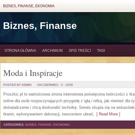
BIZNES, FINANSE, EKONOMIA
Biznes, Finanse
STRONA GŁÓWNA
ARCHIWUM
SPIS TREŚCI
TAGI
Moda i Inspiracje
POSTED BY ADMIN
ON CZERWIEC - 5 - 2026
Proszkic.pl to wartościowa strona internetowa poświęcona twórczości z tka
online dla osób rozpoczynających przygodę z igłą i nitką, jak również dla t
doświadczenie i chcą doskonalić technikę. Serwis skupia się na wskazó
tkanin, wykonywaniem dekoracji, tworzeniem ubrań,
[ Read More ]
CATEGORIES:
BIZNES, FINANSE, EKONOMIA