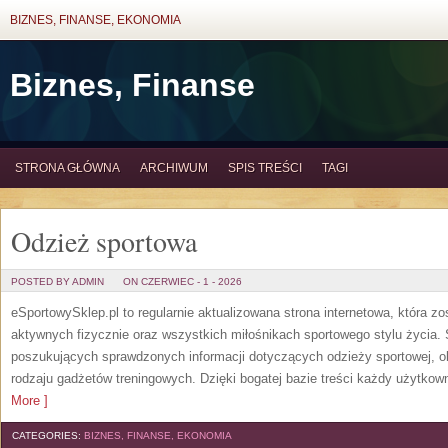
BIZNES, FINANSE, EKONOMIA
Biznes, Finanse
STRONA GŁÓWNA
ARCHIWUM
SPIS TREŚCI
TAGI
Odzież sportowa
POSTED BY ADMIN
ON CZERWIEC - 1 - 2026
eSportowySklep.pl to regularnie aktualizowana strona internetowa, która z
aktywnych fizycznie oraz wszystkich miłośnikach sportowego stylu życia. 
poszukujących sprawdzonych informacji dotyczących odzieży sportowej, o
rodzaju gadżetów treningowych. Dzięki bogatej bazie treści każdy użytkown
More ]
CATEGORIES:
BIZNES, FINANSE, EKONOMIA