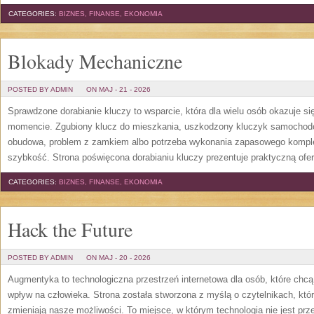
CATEGORIES:
BIZNES, FINANSE, EKONOMIA
Blokady Mechaniczne
POSTED BY ADMIN
ON MAJ - 21 - 2026
Sprawdzone dorabianie kluczy to wsparcie, która dla wielu osób okazuje 
momencie. Zgubiony klucz do mieszkania, uszkodzony kluczyk samochodowy
obudowa, problem z zamkiem albo potrzeba wykonania zapasowego kompletu
szybkość. Strona poświęcona dorabianiu kluczy prezentuje praktyczną ofe
CATEGORIES:
BIZNES, FINANSE, EKONOMIA
Hack the Future
POSTED BY ADMIN
ON MAJ - 20 - 2026
Augmentyka to technologiczna przestrzeń internetowa dla osób, które chcą
wpływ na człowieka. Strona została stworzona z myślą o czytelnikach, którz
zmieniają nasze możliwości. To miejsce, w którym technologia nie jest prz