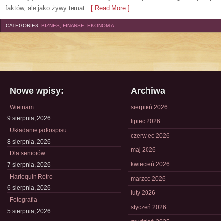
faktów, ale jako żywy temat.
[ Read More ]
CATEGORIES:
BIZNES, FINANSE, EKONOMIA
Nowe wpisy:
Archiwa
Wietnam
sierpień 2026
9 sierpnia, 2026
lipiec 2026
Układanie jadłospisu
czerwiec 2026
8 sierpnia, 2026
maj 2026
Dla seniorów
kwiecień 2026
7 sierpnia, 2026
Harlequin Retro
marzec 2026
6 sierpnia, 2026
luty 2026
Fotografia
styczeń 2026
5 sierpnia, 2026