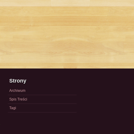
Strony
Archiwum
Spis Treści
Tagi
a