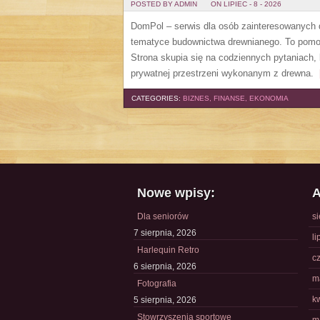
POSTED BY ADMIN
ON LIPIEC - 8 - 2026
DomPol – serwis dla osób zainteresowanych
tematyce budownictwa drewnianego. To pomocn
Strona skupia się na codziennych pytaniach,
prywatnej przestrzeni wykonanym z drewna.
[
CATEGORIES:
BIZNES, FINANSE, EKONOMIA
Nowe wpisy:
A
Dla seniorów
s
7 sierpnia, 2026
li
Harlequin Retro
c
6 sierpnia, 2026
m
Fotografia
k
5 sierpnia, 2026
Stowrzyszenia sportowe