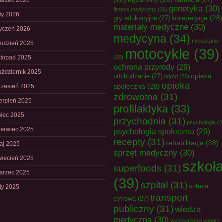
arzec 2026
genetyka
(30)
fitness medyczny
(26)
uty 2026
korepetycje
(28
gry edukacyjne
(27)
materiały medyczne
(30)
tyczeń 2026
medycyna
(34)
mieszkanie
rudzień 2025
motocykle
(39)
istopad 2025
(26)
ochrona przyrody
(29)
aździernik 2025
opieka
odchudzanie
(27)
ogród
(26)
opieka
społeczna
(28)
rzesień 2025
zdrowotna
(31)
ierpień 2025
profilaktyka
(33)
piec 2025
przychodnia
(31)
psychologia
(2
zerwiec 2025
psychologia społeczna
(29)
recepty
(31)
rehabilitacja
(28)
aj 2025
sprzęt medyczny
(30)
wiecień 2025
szkoł
superfoods
(31)
arzec 2025
(39)
szpital
(31)
sztuka
uty 2025
transport
cyfrowa
(27)
publiczny
(31)
wiedza
medyczna
(30)
wyposażenie wnętrz