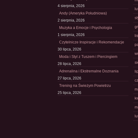
m
4 sierpnia, 2026
l
Andy (Ameryka Południowa)
s
2 sierpnia, 2026
g
Muzyka a Emocje i Psychologia
1 sierpnia, 2026
l
Czytelnicze Inspiracje i Rekomendacje
p
30 lipca, 2026
w
Moda i Styl z Tuszem i Piercingiem
s
28 lipca, 2026
Adrenalina i Ekstremalne Doznania
li
27 lipca, 2026
c
Trening na Świeżym Powietrzu
m
25 lipca, 2026
k
m
l