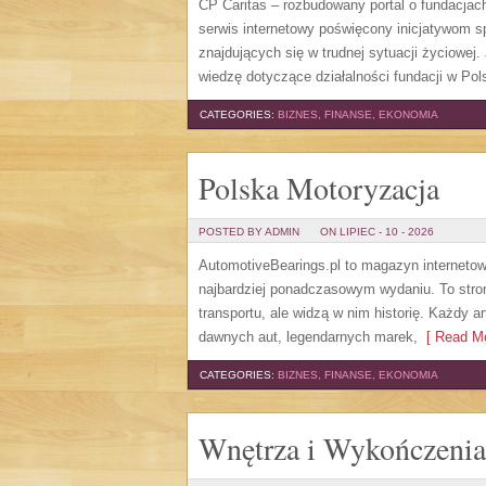
CP Caritas – rozbudowany portal o fundacjac
serwis internetowy poświęcony inicjatywom 
znajdujących się w trudnej sytuacji życiowej
wiedzę dotyczące działalności fundacji w Pols
CATEGORIES:
BIZNES, FINANSE, EKONOMIA
Polska Motoryzacja
POSTED BY ADMIN
ON LIPIEC - 10 - 2026
AutomotiveBearings.pl to magazyn internetow
najbardziej ponadczasowym wydaniu. To stron
transportu, ale widzą w nim historię. Każdy 
dawnych aut, legendarnych marek,
[ Read Mo
CATEGORIES:
BIZNES, FINANSE, EKONOMIA
Wnętrza i Wykończenia