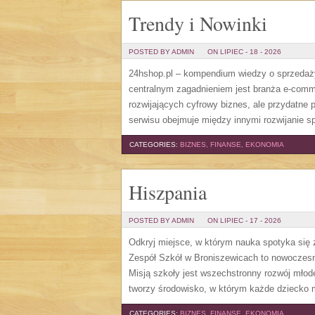
Trendy i Nowinki
POSTED BY ADMIN
ON LIPIEC - 18 - 2026
24hshop.pl – kompendium wiedzy o sprzedaży 
centralnym zagadnieniem jest branża e-comm
rozwijających cyfrowy biznes, ale przydatne 
serwisu obejmuje między innymi rozwijanie sp
CATEGORIES:
BIZNES, FINANSE, EKONOMIA
Hiszpania
POSTED BY ADMIN
ON LIPIEC - 17 - 2026
Odkryj miejsce, w którym nauka spotyka się z
Zespół Szkół w Broniszewicach to nowoczesna
Misją szkoły jest wszechstronny rozwój młod
tworzy środowisko, w którym każde dziecko 
CATEGORIES:
BIZNES, FINANSE, EKONOMIA