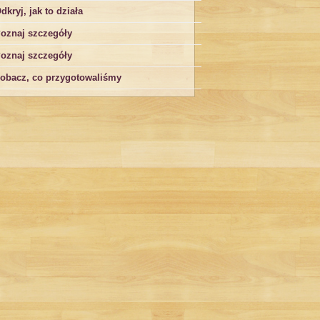
dkryj, jak to działa
oznaj szczegóły
oznaj szczegóły
obacz, co przygotowaliśmy