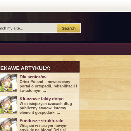
IEKAWE ARTYKULY:
Dla seniorów
Ortex Poland – nowoczesny
portal o ortopedii, rehabilitacji i
świadomym ...
Kluczowe fakty dotyc
W dzisiejszych czasach dług
publiczny stanowi istotny
element gospodarki ...
Fundusze strukturaln
Witajcie w naszym nowym
artykule na blogu! Dzisiaj