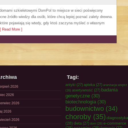
 domami szkieletowymi DomPol to miejsce w sieci poświęcony
e źródło wiedzy dla osób, które chcą lepiej poznać zalety drewna.
 które pojawiają się wtedy, gdy ktoś zaczyna myśleć o własnym
 Read More ]
rchiwa
Tagi:
antyki
(27)
apteka
(27)
aranżacja wnętrz
ierpień 2026
badania
asertywność
(27)
(26)
piec 2026
genetyczne
(30)
biotechnologia
(30)
zerwiec 2026
budownictwo
(34)
aj 2026
choroby
(35)
diagnostyk
wiecień 2026
(28)
e-commerce
dieta
(27)
dom
(26)
(28)
egzaminy
(28)
farmacja
(27)