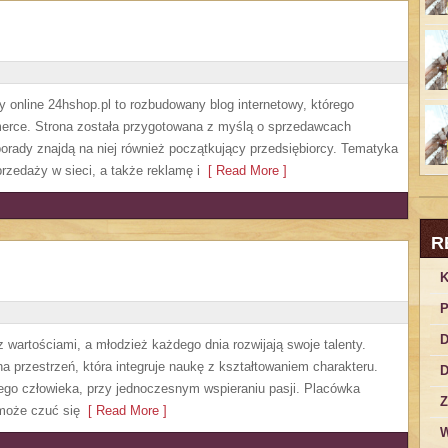
online 24hshop.pl to rozbudowany blog internetowy, którego
erce. Strona została przygotowana z myślą o sprzedawcach
porady znajdą na niej również początkujący przedsiębiorcy. Tematyka
rzedaży w sieci, a także reklamę i
[ Read More ]
R
K
P
D
 wartościami, a młodzież każdego dnia rozwijają swoje talenty.
 przestrzeń, która integruje naukę z kształtowaniem charakteru.
D
ego człowieka, przy jednoczesnym wspieraniu pasji. Placówka
Z
może czuć się
[ Read More ]
W