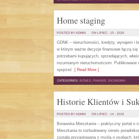
Home staging
POSTED BY ADMIN
ON LIPIEC - 15 - 2026
GDNK – nieruchomości, kredyty, wynajem i 
w którym ważne decyzje finansowe łączą się
potrzebami kupujących, sprzedających, właśc
rozumianym nieruchomościom. Publikowane m
spojrzeć
[ Read More ]
CATEGORIES:
BIZNES, FINANSE, EKONOMIA
Historie Klientów i Su
POSTED BY ADMIN
ON LIPIEC - 14 - 2026
Borawska Mieszkania – praktyczny portal o
Mieszkania to rozbudowany serwis poradniko
została przygotowana z myślą o osobach, któ