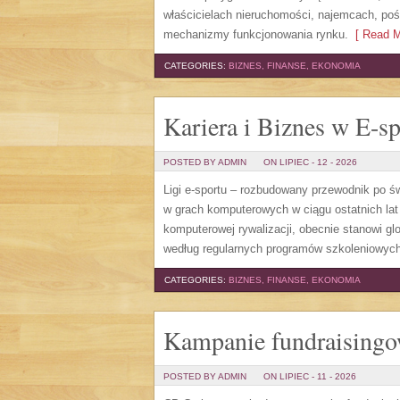
właścicielach nieruchomości, najemcach, poś
mechanizmy funkcjonowania rynku.
[ Read M
CATEGORIES:
BIZNES, FINANSE, EKONOMIA
Kariera i Biznes w E-sp
POSTED BY ADMIN
ON LIPIEC - 12 - 2026
Ligi e-sportu – rozbudowany przewodnik po świe
w grach komputerowych w ciągu ostatnich lat
komputerowej rywalizacji, obecnie stanowi gl
według regularnych programów szkoleniowych,
CATEGORIES:
BIZNES, FINANSE, EKONOMIA
Kampanie fundraising
POSTED BY ADMIN
ON LIPIEC - 11 - 2026