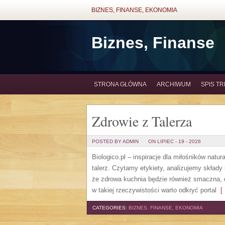
BIZNES, FINANSE, EKONOMIA
Biznes, Finanse
STRONA GŁÓWNA
ARCHIWUM
SPIS TR
Zdrowie z Talerza
POSTED BY ADMIN
ON LIPIEC - 19 - 2026
Biologico.pl – inspiracje dla miłośników natu
talerz. Czytamy etykiety, analizujemy skła
że zdrowa kuchnia będzie również smaczna, 
w takiej rzeczywistości warto odkryć portal
[ 
CATEGORIES:
BIZNES, FINANSE, EKONOMIA