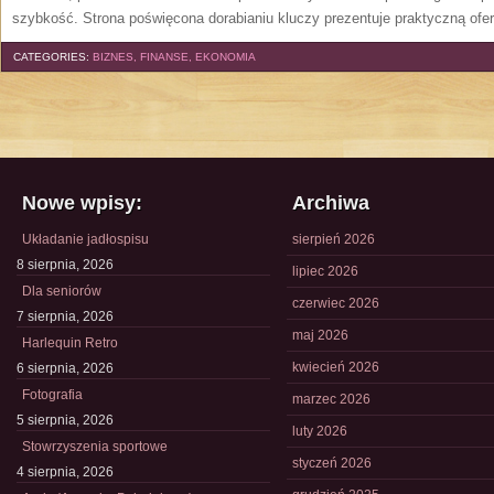
szybkość. Strona poświęcona dorabianiu kluczy prezentuje praktyczną ofe
CATEGORIES:
BIZNES, FINANSE, EKONOMIA
Nowe wpisy:
Archiwa
Układanie jadłospisu
sierpień 2026
8 sierpnia, 2026
lipiec 2026
Dla seniorów
czerwiec 2026
7 sierpnia, 2026
maj 2026
Harlequin Retro
kwiecień 2026
6 sierpnia, 2026
Fotografia
marzec 2026
5 sierpnia, 2026
luty 2026
Stowrzyszenia sportowe
styczeń 2026
4 sierpnia, 2026