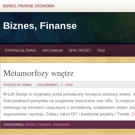
BIZNES, FINANSE, EKONOMIA
Biznes, Finanse
STRONA GŁÓWNA
ARCHIWUM
SPIS TREŚCI
TAGI
Metamorfozy wnętrz
POSTED BY ADMIN
ON CZERWIEC - 1 - 2026
M-Loft Design to oryginalny portal poświęcony tematyce aranżacji wnętrz, 
funkcjonalnych pomysłów na urządzenie mieszkania oraz loftu. To miejsce 
interesują się tematami związanymi z architekturą, ozdabianiem wnętrz or
wyposażenia i wystroju. Zobacz także DIY i kreatywne projekty i Trendy
[ 
CATEGORIES:
BIZNES, FINANSE, EKONOMIA