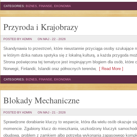
CATEGORIES:
BIZNES, FINANSE, EKONOMIA
Przyroda i Krajobrazy
POSTED BY ADMIN
ON MAJ - 22 - 2026
Skandynawia to przestrzeń, które nieustannie przyciąga osoby szukające 
w którym dzika natura spotyka się z lokalną kulturą, a każda przygoda m
Strona poświęcona tej tematyce jest inspirującym blogiem dla osób, które 
Norwegii, Finlandii, Islandii oraz północnych terenów,
[ Read More ]
CATEGORIES:
BIZNES, FINANSE, EKONOMIA
Blokady Mechaniczne
POSTED BY ADMIN
ON MAJ - 21 - 2026
Sprawdzone dorabianie kluczy to wsparcie, która dla wielu osób okazuje 
momencie. Zgubiony klucz do mieszkania, uszkodzony kluczyk samochodowy
obudowa, problem z zamkiem albo potrzeba wykonania zapasowego kompletu