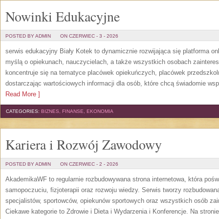
Nowinki Edukacyjne
POSTED BY ADMIN
ON CZERWIEC - 3 - 2026
serwis edukacyjny Biały Kotek to dynamicznie rozwijająca się platforma onl
myślą o opiekunach, nauczycielach, a także wszystkich osobach zaintere
koncentruje się na tematyce placówek opiekuńczych, placówek przedszko
dostarczając wartościowych informacji dla osób, które chcą świadomie wsp
Read More ]
CATEGORIES:
BIZNES, FINANSE, EKONOMIA
Kariera i Rozwój Zawodowy
POSTED BY ADMIN
ON CZERWIEC - 2 - 2026
AkademikaWF to regularnie rozbudowywana strona internetowa, która poświ
samopoczuciu, fizjoterapii oraz rozwoju wiedzy. Serwis tworzy rozbudowan
specjalistów, sportowców, opiekunów sportowych oraz wszystkich osób za
Ciekawe kategorie to Zdrowie i Dieta i Wydarzenia i Konferencje. Na stroni