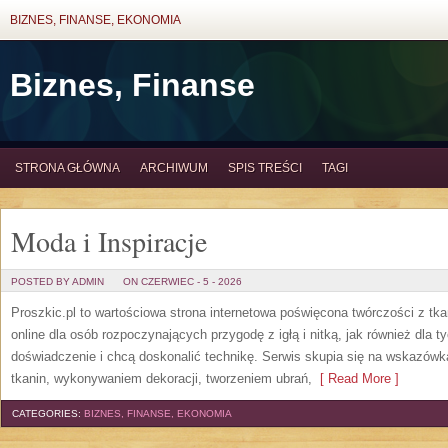
BIZNES, FINANSE, EKONOMIA
Biznes, Finanse
STRONA GŁÓWNA
ARCHIWUM
SPIS TREŚCI
TAGI
Moda i Inspiracje
POSTED BY ADMIN
ON CZERWIEC - 5 - 2026
Proszkic.pl to wartościowa strona internetowa poświęcona twórczości z tka
online dla osób rozpoczynających przygodę z igłą i nitką, jak również dla t
doświadczenie i chcą doskonalić technikę. Serwis skupia się na wskazó
tkanin, wykonywaniem dekoracji, tworzeniem ubrań,
[ Read More ]
CATEGORIES:
BIZNES, FINANSE, EKONOMIA