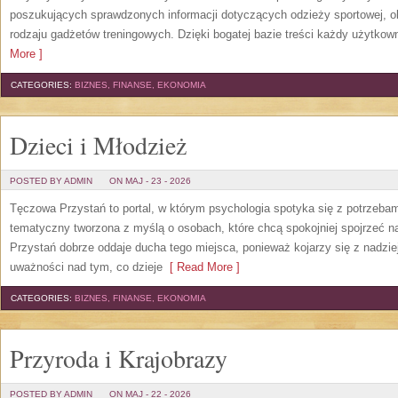
poszukujących sprawdzonych informacji dotyczących odzieży sportowej, o
rodzaju gadżetów treningowych. Dzięki bogatej bazie treści każdy użytkown
More ]
CATEGORIES:
BIZNES, FINANSE, EKONOMIA
Dzieci i Młodzież
POSTED BY ADMIN
ON MAJ - 23 - 2026
Tęczowa Przystań to portal, w którym psychologia spotyka się z potrzeba
tematyczny tworzona z myślą o osobach, które chcą spokojniej spojrzeć 
Przystań dobrze oddaje ducha tego miejsca, ponieważ kojarzy się z nadzie
uważności nad tym, co dzieje
[ Read More ]
CATEGORIES:
BIZNES, FINANSE, EKONOMIA
Przyroda i Krajobrazy
POSTED BY ADMIN
ON MAJ - 22 - 2026