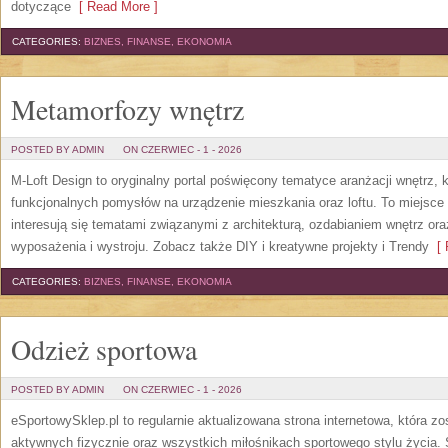
dotyczące
[ Read More ]
CATEGORIES:
BIZNES, FINANSE, EKONOMIA
Metamorfozy wnętrz
POSTED BY ADMIN
ON CZERWIEC - 1 - 2026
M-Loft Design to oryginalny portal poświęcony tematyce aranżacji wnętrz, 
funkcjonalnych pomysłów na urządzenie mieszkania oraz loftu. To miejsce 
interesują się tematami związanymi z architekturą, ozdabianiem wnętrz or
wyposażenia i wystroju. Zobacz także DIY i kreatywne projekty i Trendy
[ 
CATEGORIES:
BIZNES, FINANSE, EKONOMIA
Odzież sportowa
POSTED BY ADMIN
ON CZERWIEC - 1 - 2026
eSportowySklep.pl to regularnie aktualizowana strona internetowa, która z
aktywnych fizycznie oraz wszystkich miłośnikach sportowego stylu życia. 