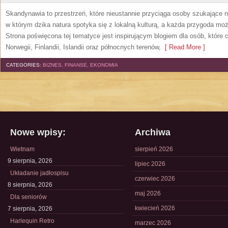
Skandynawia to przestrzeń, które nieustannie przyciąga osoby szukające 
w którym dzika natura spotyka się z lokalną kulturą, a każda przygoda m
Strona poświęcona tej tematyce jest inspirującym blogiem dla osób, które 
Norwegii, Finlandii, Islandii oraz północnych terenów,
[ Read More ]
CATEGORIES:
BIZNES, FINANSE, EKONOMIA
Nowe wpisy:
Archiwa
Wietnam
sierpień 2026
9 sierpnia, 2026
lipiec 2026
Układanie jadłospisu
czerwiec 2026
8 sierpnia, 2026
maj 2026
Dla seniorów
kwiecień 2026
7 sierpnia, 2026
Harlequin Retro
marzec 2026