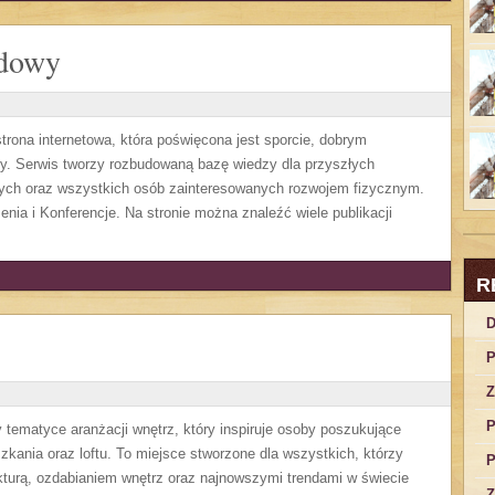
odowy
ona internetowa, która poświęcona jest sporcie, dobrym
dzy. Serwis tworzy rozbudowaną bazę wiedzy dla przyszłych
wych oraz wszystkich osób zainteresowanych rozwojem fizycznym.
enia i Konferencje. Na stronie można znaleźć wiele publikacji
R
D
P
Z
P
y tematyce aranżacji wnętrz, który inspiruje osoby poszukujące
kania oraz loftu. To miejsce stworzone dla wszystkich, którzy
P
ekturą, ozdabianiem wnętrz oraz najnowszymi trendami w świecie
Z