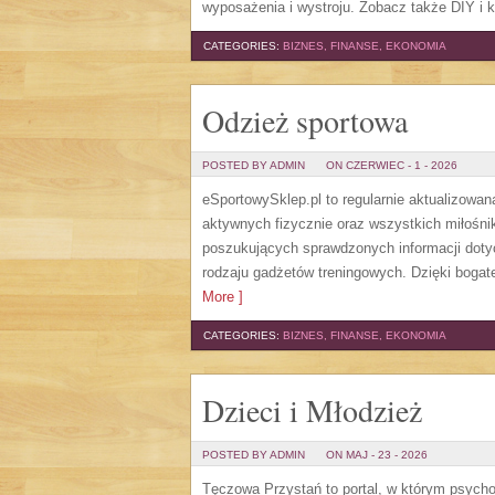
wyposażenia i wystroju. Zobacz także DIY i k
CATEGORIES:
BIZNES, FINANSE, EKONOMIA
Odzież sportowa
POSTED BY ADMIN
ON CZERWIEC - 1 - 2026
eSportowySklep.pl to regularnie aktualizowan
aktywnych fizycznie oraz wszystkich miłośni
poszukujących sprawdzonych informacji doty
rodzaju gadżetów treningowych. Dzięki bogate
More ]
CATEGORIES:
BIZNES, FINANSE, EKONOMIA
Dzieci i Młodzież
POSTED BY ADMIN
ON MAJ - 23 - 2026
Tęczowa Przystań to portal, w którym psycho