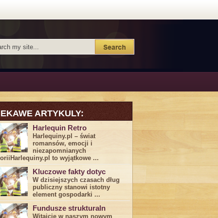
IEKAWE ARTYKULY:
Harlequin Retro
Harlequiny.pl – świat
romansów, emocji i
niezapomnianych
toriiHarlequiny.pl to wyjątkowe ...
Kluczowe fakty dotyc
W dzisiejszych czasach dług
publiczny stanowi istotny
element gospodarki ...
Fundusze strukturaln
Witajcie w naszym nowym