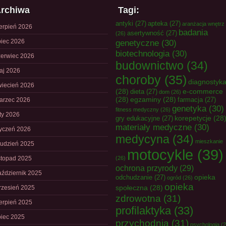
rchiwa
Tagi:
antyki
(27)
apteka
(27)
aranżacja wnętrz
ierpień 2026
badania
asertywność
(27)
(26)
piec 2026
genetyczne
(30)
biotechnologia
(30)
zerwiec 2026
budownictwo
(34)
aj 2026
choroby
(35)
diagnostyk
wiecień 2026
(28)
e-commerce
dieta
(27)
dom
(26)
(28)
egzaminy
(28)
farmacja
(27)
arzec 2026
genetyka
(30)
fitness medyczny
(26)
uty 2026
korepetycje
(28
gry edukacyjne
(27)
materiały medyczne
(30)
tyczeń 2026
medycyna
(34)
mieszkanie
rudzień 2025
motocykle
(39)
istopad 2025
(26)
ochrona przyrody
(29)
aździernik 2025
opieka
odchudzanie
(27)
ogród
(26)
opieka
społeczna
(28)
rzesień 2025
zdrowotna
(31)
ierpień 2025
profilaktyka
(33)
piec 2025
przychodnia
(31)
psychologia
(2