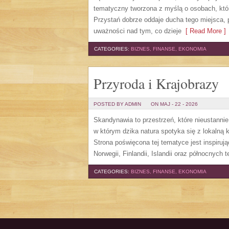
tematyczny tworzona z myślą o osobach, któ
Przystań dobrze oddaje ducha tego miejsca, 
uważności nad tym, co dzieje
[ Read More ]
CATEGORIES:
BIZNES, FINANSE, EKONOMIA
Przyroda i Krajobrazy
POSTED BY ADMIN
ON MAJ - 22 - 2026
Skandynawia to przestrzeń, które nieustanni
w którym dzika natura spotyka się z lokalną
Strona poświęcona tej tematyce jest inspiruj
Norwegii, Finlandii, Islandii oraz północnych 
CATEGORIES:
BIZNES, FINANSE, EKONOMIA