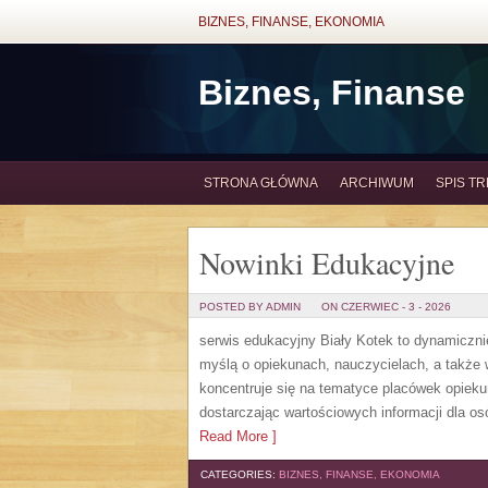
BIZNES, FINANSE, EKONOMIA
Biznes, Finanse
STRONA GŁÓWNA
ARCHIWUM
SPIS TR
Nowinki Edukacyjne
POSTED BY ADMIN
ON CZERWIEC - 3 - 2026
serwis edukacyjny Biały Kotek to dynamicznie
myślą o opiekunach, nauczycielach, a także
koncentruje się na tematyce placówek opiek
dostarczając wartościowych informacji dla os
Read More ]
CATEGORIES:
BIZNES, FINANSE, EKONOMIA