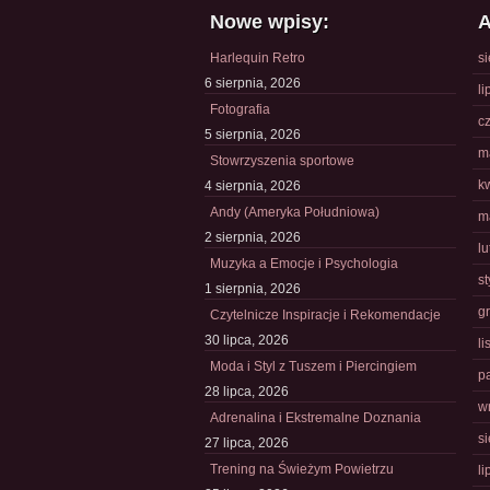
Nowe wpisy:
A
Harlequin Retro
s
6 sierpnia, 2026
li
Fotografia
c
5 sierpnia, 2026
m
Stowrzyszenia sportowe
k
4 sierpnia, 2026
Andy (Ameryka Południowa)
m
2 sierpnia, 2026
l
Muzyka a Emocje i Psychologia
s
1 sierpnia, 2026
g
Czytelnicze Inspiracje i Rekomendacje
30 lipca, 2026
l
Moda i Styl z Tuszem i Piercingiem
p
28 lipca, 2026
w
Adrenalina i Ekstremalne Doznania
s
27 lipca, 2026
Trening na Świeżym Powietrzu
li