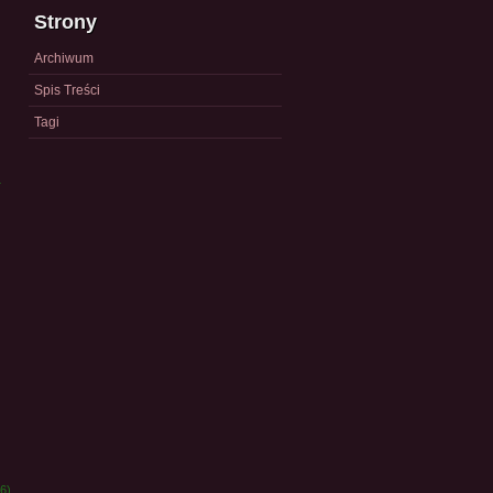
Strony
Archiwum
Spis Treści
Tagi
a
)
6)