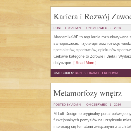
Kariera i Rozwój Zaw
POSTED BY ADMIN
ON CZERWIEC - 2 - 2026
AkademikaWF to regularnie rozbudowywana str
samopoczuciu, fizjoterapii oraz rozwoju wie
specjalistów, sportowców, opiekunów sporto
Ciekawe kategorie to Zdrowie i Dieta i Wydarz
dotyczące
[ Read More ]
CATEGORIES:
BIZNES, FINANSE, EKONOMIA
Metamorfozy wnętrz
POSTED BY ADMIN
ON CZERWIEC - 1 - 2026
M-Loft Design to oryginalny portal poświęcon
funkcjonalnych pomysłów na urządzenie miesz
interesują się tematami związanymi z archit