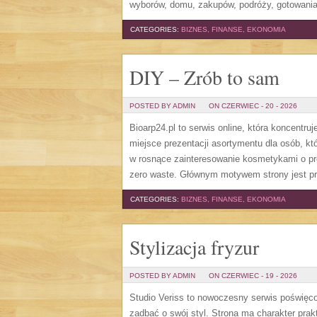
wyborów, domu, zakupów, podróży, gotowania,
CATEGORIES:
BIZNES, FINANSE, EKONOMIA
DIY – Zrób to sam
POSTED BY ADMIN
ON CZERWIEC - 20 - 2026
Bioarp24.pl to serwis online, która koncent
miejsce prezentacji asortymentu dla osób, któ
w rosnące zainteresowanie kosmetykami o pr
zero waste. Głównym motywem strony jest pr
CATEGORIES:
BIZNES, FINANSE, EKONOMIA
Stylizacja fryzur
POSTED BY ADMIN
ON CZERWIEC - 19 - 2026
Studio Veriss to nowoczesny serwis poświęco
zadbać o swój styl. Strona ma charakter prak