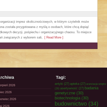
y organizacji imprez okolicznościowych, w którym czytelnik może
ona została przygotowana z myślą o osobach, które chcą dopiąć
dkowych decyzji, pośpiechu i organizacyjnego chaosu. To miejsce
zań związanych z wyborem sali,
[ Read More ]
rchiwa
Tagi:
antyki
(27)
apteka
(27)
aranżacja wnętrz
ierpień 2026
badania
asertywność
(27)
(26)
piec 2026
genetyczne
(30)
biotechnologia
(30)
zerwiec 2026
budownictwo
(34)
aj 2026