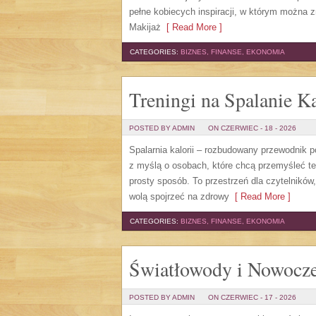
pełne kobiecych inspiracji, w którym można z
Makijaż
[ Read More ]
CATEGORIES:
BIZNES, FINANSE, EKONOMIA
Treningi na Spalanie Ka
POSTED BY ADMIN
ON CZERWIEC - 18 - 2026
Spalarnia kalorii – rozbudowany przewodnik po 
z myślą o osobach, które chcą przemyśleć te
prosty sposób. To przestrzeń dla czytelników
wolą spojrzeć na zdrowy
[ Read More ]
CATEGORIES:
BIZNES, FINANSE, EKONOMIA
Światłowody i Nowocze
POSTED BY ADMIN
ON CZERWIEC - 17 - 2026