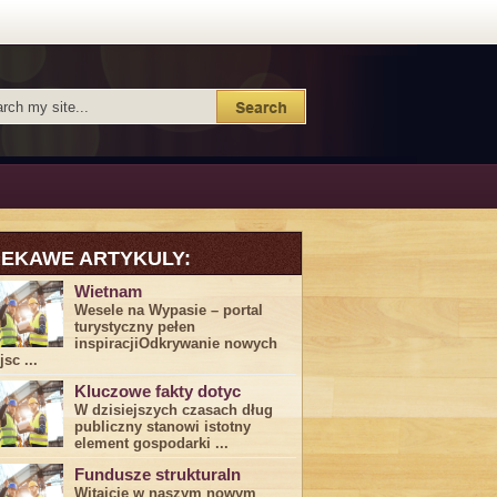
IEKAWE ARTYKULY:
Wietnam
Wesele na Wypasie – portal
turystyczny pełen
inspiracjiOdkrywanie nowych
sc ...
Kluczowe fakty dotyc
W dzisiejszych czasach dług
publiczny stanowi istotny
element gospodarki ...
Fundusze strukturaln
Witajcie w naszym nowym