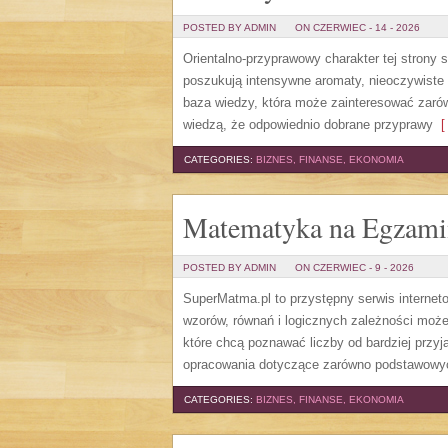
POSTED BY ADMIN
ON CZERWIEC - 14 - 2026
Orientalno-przyprawowy charakter tej strony 
poszukują intensywne aromaty, nieoczywiste sm
baza wiedzy, która może zainteresować zarów
wiedzą, że odpowiednio dobrane przyprawy
[ 
CATEGORIES:
BIZNES, FINANSE, EKONOMIA
Matematyka na Egzami
POSTED BY ADMIN
ON CZERWIEC - 9 - 2026
SuperMatma.pl to przystępny serwis internet
wzorów, równań i logicznych zależności może
które chcą poznawać liczby od bardziej przyj
opracowania dotyczące zarówno podstawowych
CATEGORIES:
BIZNES, FINANSE, EKONOMIA