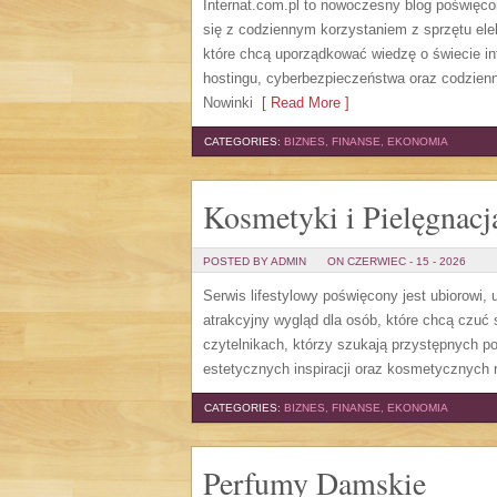
Internat.com.pl to nowoczesny blog poświęc
się z codziennym korzystaniem z sprzętu el
które chcą uporządkować wiedzę o świecie in
hostingu, cyberbezpieczeństwa oraz codzienn
Nowinki
[ Read More ]
CATEGORIES:
BIZNES, FINANSE, EKONOMIA
Kosmetyki i Pielęgnacj
POSTED BY ADMIN
ON CZERWIEC - 15 - 2026
Serwis lifestylowy poświęcony jest ubiorowi
atrakcyjny wygląd dla osób, które chcą czuć 
czytelnikach, którzy szukają przystępnych p
estetycznych inspiracji oraz kosmetycznych 
CATEGORIES:
BIZNES, FINANSE, EKONOMIA
Perfumy Damskie