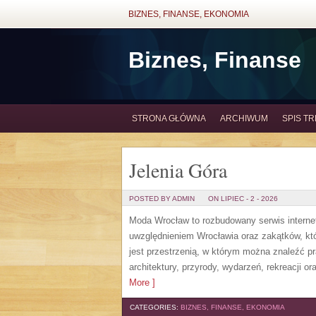
BIZNES, FINANSE, EKONOMIA
Biznes, Finanse
STRONA GŁÓWNA
ARCHIWUM
SPIS TR
Jelenia Góra
POSTED BY ADMIN
ON LIPIEC - 2 - 2026
Moda Wrocław to rozbudowany serwis intern
uwzględnieniem Wrocławia oraz zakątków, któ
jest przestrzenią, w którym można znaleźć pra
architektury, przyrody, wydarzeń, rekreacji 
More ]
CATEGORIES:
BIZNES, FINANSE, EKONOMIA