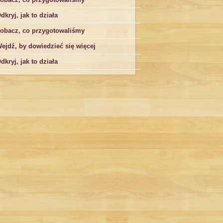
dkryj, jak to działa
obacz, co przygotowaliśmy
ejdź, by dowiedzieć się więcej
dkryj, jak to działa