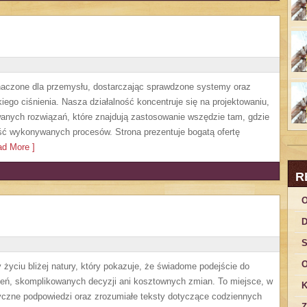
czone dla przemysłu, dostarczając sprawdzone systemy oraz
ego ciśnienia. Nasza działalność koncentruje się na projektowaniu,
anych rozwiązań, które znajdują zastosowanie wszędzie tam, gdzie
ść wykonywanych procesów. Strona prezentuje bogatą ofertę
d More ]
R
O
D
S
O
życiu bliżej natury, który pokazuje, że świadome podejście do
zeń, skomplikowanych decyzji ani kosztownych zmian. To miejsce, w
K
yczne podpowiedzi oraz zrozumiałe teksty dotyczące codziennych
Z