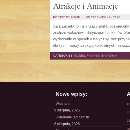
Atrakcje i Animacje
POSTED BY ADMIN
ON CZERWIEC - 7 - 2026
Sala Lacerta to inspirujący portal poświęcon
znaleźć wskazówki dotyczące bankietów. Str
wydarzenie w sposób estetyczny, bez przypa
dla tych, którzy szukają konkretnych rozwią
CATEGORIES:
BIZNES, FINANSE, EKONOMIA
Nowe wpisy:
A
Wietnam
s
9 sierpnia, 2026
li
Układanie jadłospisu
c
8 sierpnia, 2026
m