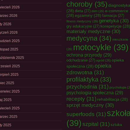
choroby
(35)
diagnostyk
wiecień 2026
(28)
e-commerce
dieta
(27)
dom
(26)
(28)
egzaminy
(28)
farmacja
(27)
arzec 2026
genetyka
(30)
fitness medyczny
(26)
uty 2026
korepetycje
(28
gry edukacyjne
(27)
materiały medyczne
(30)
tyczeń 2026
medycyna
(34)
mieszkanie
rudzień 2025
motocykle
(39)
istopad 2025
(26)
ochrona przyrody
(29)
aździernik 2025
opieka
odchudzanie
(27)
ogród
(26)
opieka
społeczna
(28)
rzesień 2025
zdrowotna
(31)
ierpień 2025
profilaktyka
(33)
piec 2025
przychodnia
(31)
psychologia
(2
zerwiec 2025
psychologia społeczna
(29)
recepty
(31)
rehabilitacja
(28)
aj 2025
sprzęt medyczny
(30)
wiecień 2025
szkoł
superfoods
(31)
arzec 2025
(39)
szpital
(31)
sztuka
uty 2025