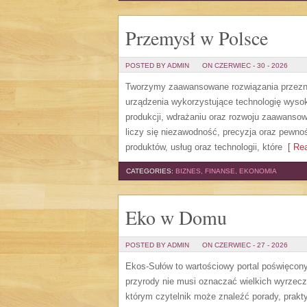
Przemysł w Polsce
POSTED BY ADMIN
ON CZERWIEC - 30 - 2026
Tworzymy zaawansowane rozwiązania przezna
urządzenia wykorzystujące technologię wysoki
produkcji, wdrażaniu oraz rozwoju zaawansow
liczy się niezawodność, precyzja oraz pewno
produktów, usług oraz technologii, które
[ Rea
CATEGORIES:
BIZNES, FINANSE, EKONOMIA
Eko w Domu
POSTED BY ADMIN
ON CZERWIEC - 27 - 2026
Ekos-Sułów to wartościowy portal poświęcony 
przyrody nie musi oznaczać wielkich wyrzec
którym czytelnik może znaleźć porady, prakt