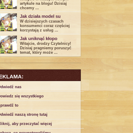
artykule na blogu! Dzisiaj
chcemy ...
Jak działa model su
W dzisiejszych czasach
konsumenci ‌coraz częściej
korzystają z usług⁤ ...
Jak uniknąć kłopo
Witajcie, drodzy Czytelnicy!
Dzisiaj pragniemy poruszyć
temat, który może ...
EKLAMA:
dwiedź nas
owiedz się wszystkiego
prawdź to
dwiedź naszą stronę tutaj
liknij, aby przeczytać więcej
obacz, co przygotowaliśmy