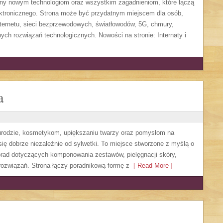
ony nowym technologiom oraz wszystkim zagadnieniom, które łączą
ektronicznego. Strona może być przydatnym miejscem dla osób,
ternetu, sieci bezprzewodowych, światłowodów, 5G, chmury,
ych rozwiązań technologicznych. Nowości na stronie: Internaty i
a
, urodzie, kosmetykom, upiększaniu twarzy oraz pomysłom na
się dobrze niezależnie od sylwetki. To miejsce stworzone z myślą o
orad dotyczących komponowania zestawów, pielęgnacji skóry,
rozwiązań. Strona łączy poradnikową formę z
[ Read More ]