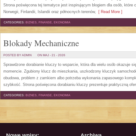
Strona poświęcona tej tematyce jest inspirującym blogiem dla osób, które 
Norwegii, Finlandii, Islandii oraz północnych terenów,
[ Read More ]
CATEGORIES:
BIZNES, FINANSE, EKONOMIA
Blokady Mechaniczne
POSTED BY ADMIN
ON MAJ - 21 - 2026
Sprawdzone dorabianie kluczy to wsparcie, która dla wielu osób okazuje 
momencie. Zgubiony klucz do mieszkania, uszkodzony kluczyk samochodowy
obudowa, problem z zamkiem albo potrzeba wykonania zapasowego kompletu
szybkość. Strona poświęcona dorabianiu kluczy prezentuje praktyczną ofe
CATEGORIES:
BIZNES, FINANSE, EKONOMIA
Nowe wpisy:
Archiwa