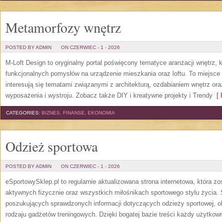
Metamorfozy wnętrz
POSTED BY ADMIN
ON CZERWIEC - 1 - 2026
M-Loft Design to oryginalny portal poświęcony tematyce aranżacji wnętrz, 
funkcjonalnych pomysłów na urządzenie mieszkania oraz loftu. To miejsce 
interesują się tematami związanymi z architekturą, ozdabianiem wnętrz or
wyposażenia i wystroju. Zobacz także DIY i kreatywne projekty i Trendy
[ 
CATEGORIES:
BIZNES, FINANSE, EKONOMIA
Odzież sportowa
POSTED BY ADMIN
ON CZERWIEC - 1 - 2026
eSportowySklep.pl to regularnie aktualizowana strona internetowa, która z
aktywnych fizycznie oraz wszystkich miłośnikach sportowego stylu życia. 
poszukujących sprawdzonych informacji dotyczących odzieży sportowej, o
rodzaju gadżetów treningowych. Dzięki bogatej bazie treści każdy użytkown