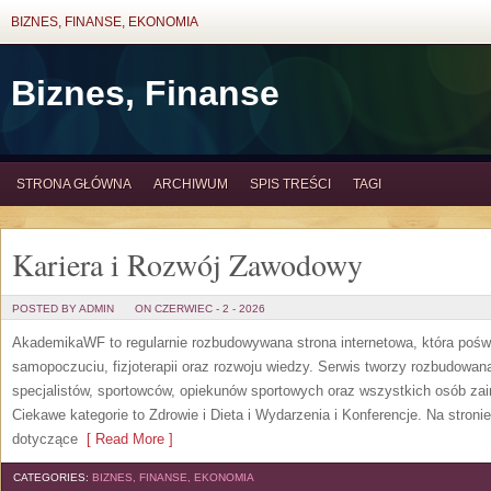
BIZNES, FINANSE, EKONOMIA
Biznes, Finanse
STRONA GŁÓWNA
ARCHIWUM
SPIS TREŚCI
TAGI
Kariera i Rozwój Zawodowy
POSTED BY ADMIN
ON CZERWIEC - 2 - 2026
AkademikaWF to regularnie rozbudowywana strona internetowa, która poświ
samopoczuciu, fizjoterapii oraz rozwoju wiedzy. Serwis tworzy rozbudowan
specjalistów, sportowców, opiekunów sportowych oraz wszystkich osób za
Ciekawe kategorie to Zdrowie i Dieta i Wydarzenia i Konferencje. Na stroni
dotyczące
[ Read More ]
CATEGORIES:
BIZNES, FINANSE, EKONOMIA