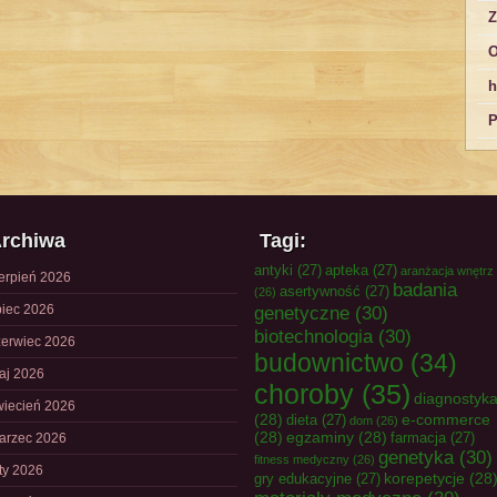
Z
O
h
P
rchiwa
Tagi:
antyki
(27)
apteka
(27)
aranżacja wnętrz
ierpień 2026
badania
asertywność
(27)
(26)
piec 2026
genetyczne
(30)
biotechnologia
(30)
zerwiec 2026
budownictwo
(34)
aj 2026
choroby
(35)
diagnostyk
wiecień 2026
(28)
e-commerce
dieta
(27)
dom
(26)
(28)
egzaminy
(28)
farmacja
(27)
arzec 2026
genetyka
(30)
fitness medyczny
(26)
uty 2026
korepetycje
(28
gry edukacyjne
(27)