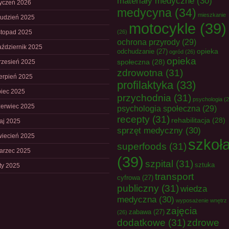
materiały medyczne
(30)
tyczeń 2026
medycyna
(34)
mieszkanie
rudzień 2025
motocykle
(39)
istopad 2025
(26)
ochrona przyrody
(29)
aździernik 2025
opieka
odchudzanie
(27)
ogród
(26)
opieka
społeczna
(28)
rzesień 2025
zdrowotna
(31)
ierpień 2025
profilaktyka
(33)
piec 2025
przychodnia
(31)
psychologia
(2
zerwiec 2025
psychologia społeczna
(29)
recepty
(31)
rehabilitacja
(28)
aj 2025
sprzęt medyczny
(30)
wiecień 2025
szkoł
superfoods
(31)
arzec 2025
(39)
szpital
(31)
sztuka
uty 2025
transport
cyfrowa
(27)
publiczny
(31)
wiedza
medyczna
(30)
wyposażenie wnętrz
zajęcia
zabawa
(27)
(26)
dodatkowe
(31)
zdrowe