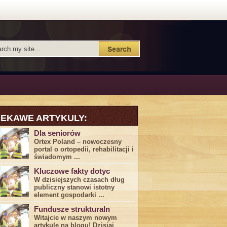
IEKAWE ARTYKULY:
Dla seniorów
Ortex Poland – nowoczesny
portal o ortopedii, rehabilitacji i
świadomym ...
Kluczowe fakty dotyc
W dzisiejszych czasach dług
publiczny stanowi istotny
element gospodarki ...
Fundusze strukturaln
Witajcie w naszym nowym
artykule na blogu! Dzisiaj