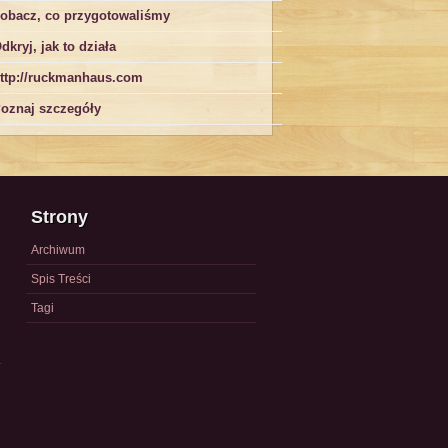
obacz, co przygotowaliśmy
dkryj, jak to działa
ttp://ruckmanhaus.com
oznaj szczegóły
Strony
Archiwum
Spis Treści
Tagi
a
)