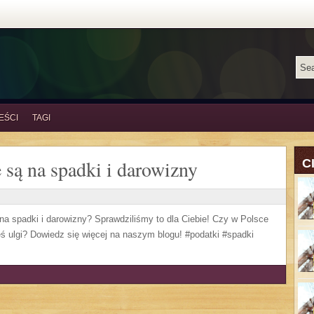
EŚCI
TAGI
 są na spadki i darowizny
C
na spadki i darowizny? Sprawdziliśmy to dla Ciebie! Czy w Polsce
eś ulgi? Dowiedz się więcej na naszym blogu! #podatki #spadki