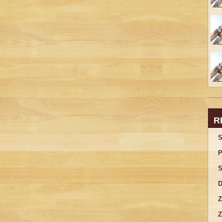
R
S
P
S
D
Z
Z