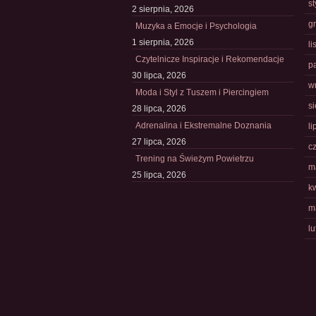
s
2 sierpnia, 2026
g
Muzyka a Emocje i Psychologia
1 sierpnia, 2026
l
Czytelnicze Inspiracje i Rekomendacje
p
30 lipca, 2026
w
Moda i Styl z Tuszem i Piercingiem
s
28 lipca, 2026
Adrenalina i Ekstremalne Doznania
li
27 lipca, 2026
c
Trening na Świeżym Powietrzu
m
25 lipca, 2026
k
m
l