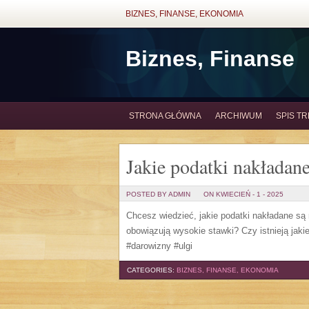
BIZNES, FINANSE, EKONOMIA
Biznes, Finanse
STRONA GŁÓWNA
ARCHIWUM
SPIS TR
Jakie podatki nakładane
POSTED BY ADMIN
ON KWIECIEŃ - 1 - 2025
Chcesz wiedzieć, jakie podatki nakładane są 
obowiązują wysokie stawki? Czy istnieją jaki
#darowizny #ulgi
CATEGORIES:
BIZNES, FINANSE, EKONOMIA