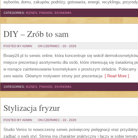
wyborów, domu, zakupów, podróży, gotowania, energii, recyklingu, przyrod
CATEGORIES:
BIZNES, FINANSE, EKONOMIA
DIY – Zrób to sam
POSTED BY ADMIN
ON CZERWIEC - 20 - 2026
Bioarp24.pl to serwis online, która koncentruje się wokół dermokosmetykó
miejsce prezentacji asortymentu dla osób, które interesują się świadomą pie
w rosnące zainteresowanie kosmetykami o prostszym składzie. Polecamy P
zero waste. Głównym motywem strony jest prezentacja
[ Read More ]
CATEGORIES:
BIZNES, FINANSE, EKONOMIA
Stylizacja fryzur
POSTED BY ADMIN
ON CZERWIEC - 19 - 2026
Studio Veriss to nowoczesny serwis poświęcony pielęgnacji oraz przydatn
zadbać o swój styl. Strona ma charakter praktyczny i łączy w sobie temat