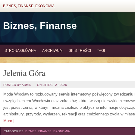
BIZNES, FINANSE, EKONOMIA
Biznes, Finanse
STRONA GŁÓWNA
ARCHIWUM
SPIS TREŚCI
TAGI
Jelenia Góra
POSTED BY ADMIN
ON LIPIEC - 2 - 2026
Moda Wrocław to rozbudowany serwis internetowy poświęcony zwiedzaniu
uwzględnieniem Wrocławia oraz zakątków, które tworzą niezwykle nieoczywi
jest przestrzenią, w którym można znaleźć praktyczne informacje dotyczące 
architektury, przyrody, wydarzeń, rekreacji oraz codziennego życia w mias
More ]
CATEGORIES:
BIZNES, FINANSE, EKONOMIA