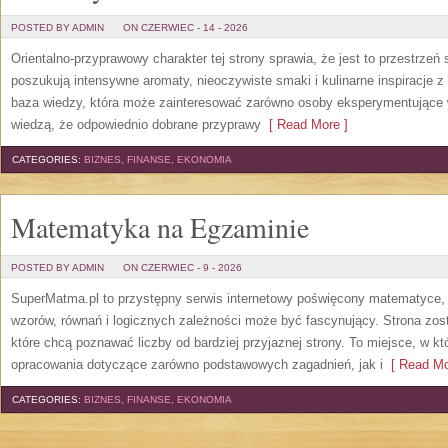
POSTED BY ADMIN
ON CZERWIEC - 14 - 2026
Orientalno-przyprawowy charakter tej strony sprawia, że jest to przestrzeń
poszukują intensywne aromaty, nieoczywiste smaki i kulinarne inspiracje z 
baza wiedzy, która może zainteresować zarówno osoby eksperymentujące w 
wiedzą, że odpowiednio dobrane przyprawy
[ Read More ]
CATEGORIES:
BIZNES, FINANSE, EKONOMIA
Matematyka na Egzaminie
POSTED BY ADMIN
ON CZERWIEC - 9 - 2026
SuperMatma.pl to przystępny serwis internetowy poświęcony matematyce, k
wzorów, równań i logicznych zależności może być fascynujący. Strona zos
które chcą poznawać liczby od bardziej przyjaznej strony. To miejsce, w 
opracowania dotyczące zarówno podstawowych zagadnień, jak i
[ Read Mo
CATEGORIES:
BIZNES, FINANSE, EKONOMIA