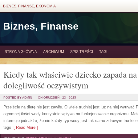
BIZNES, FINANSE, EKONOMIA
Biznes, Finanse
STRONA GŁÓWNA
ARCHIWUM
SPIS TREŚCI
TAGI
Kiedy tak właściwie dziecko zapada na
dolegliwość oczywistym
POSTED BY ADMIN
ON GRUDZIEŃ - 23 - 2025
Przejście na dietę nie jest zawiłe. O wiele trudniej jest już na niej wytrwać
ogromnej ilości wody korzystnie wpływa na funkcjonowanie organizmu. Mał
informuje jednakże, że nie każdy typ wody jest tak samo zdrowym trunkiem
tego
[ Read More ]