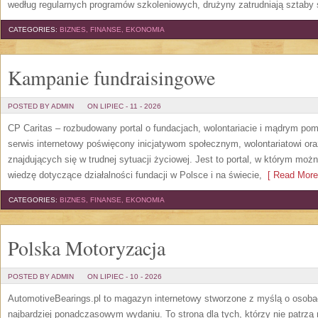
według regularnych programów szkoleniowych, drużyny zatrudniają sztaby 
CATEGORIES:
BIZNES, FINANSE, EKONOMIA
Kampanie fundraisingowe
POSTED BY ADMIN
ON LIPIEC - 11 - 2026
CP Caritas – rozbudowany portal o fundacjach, wolontariacie i mądrym po
serwis internetowy poświęcony inicjatywom społecznym, wolontariatowi o
znajdujących się w trudnej sytuacji życiowej. Jest to portal, w którym mo
wiedzę dotyczące działalności fundacji w Polsce i na świecie,
[ Read More
CATEGORIES:
BIZNES, FINANSE, EKONOMIA
Polska Motoryzacja
POSTED BY ADMIN
ON LIPIEC - 10 - 2026
AutomotiveBearings.pl to magazyn internetowy stworzone z myślą o osobac
najbardziej ponadczasowym wydaniu. To strona dla tych, którzy nie patrz