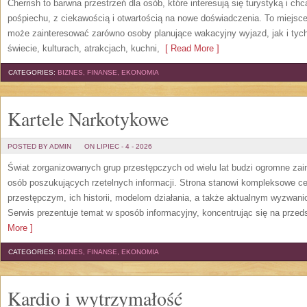
Cherrish to barwna przestrzeń dla osób, które interesują się turystyką i 
pośpiechu, z ciekawością i otwartością na nowe doświadczenia. To miejsce
może zainteresować zarówno osoby planujące wakacyjny wyjazd, jak i tych,
świecie, kulturach, atrakcjach, kuchni,
[ Read More ]
CATEGORIES:
BIZNES, FINANSE, EKONOMIA
Kartele Narkotykowe
POSTED BY ADMIN
ON LIPIEC - 4 - 2026
Świat zorganizowanych grup przestępczych od wielu lat budzi ogromne zain
osób poszukujących rzetelnych informacji. Strona stanowi kompleksowe 
przestępczym, ich historii, modelom działania, a także aktualnym wyzwa
Serwis prezentuje temat w sposób informacyjny, koncentrując się na przed
More ]
CATEGORIES:
BIZNES, FINANSE, EKONOMIA
Kardio i wytrzymałość