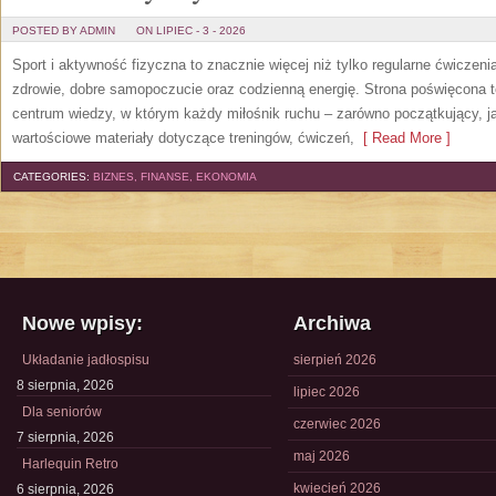
POSTED BY ADMIN
ON LIPIEC - 3 - 2026
Sport i aktywność fizyczna to znacznie więcej niż tylko regularne ćwiczeni
zdrowie, dobre samopoczucie oraz codzienną energię. Strona poświęcona 
centrum wiedzy, w którym każdy miłośnik ruchu – zarówno początkujący, 
wartościowe materiały dotyczące treningów, ćwiczeń,
[ Read More ]
CATEGORIES:
BIZNES, FINANSE, EKONOMIA
Nowe wpisy:
Archiwa
Układanie jadłospisu
sierpień 2026
8 sierpnia, 2026
lipiec 2026
Dla seniorów
czerwiec 2026
7 sierpnia, 2026
maj 2026
Harlequin Retro
kwiecień 2026
6 sierpnia, 2026