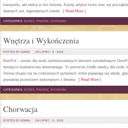
transportu, ale widzą w nim historię. Każdy artykuł może stać się początk
dawnych aut, legendarnych marek,
[ Read More ]
CATEGORIES:
BIZNES, FINANSE, EKONOMIA
Wnętrza i Wykończenia
POSTED BY ADMIN
ON LIPIEC - 8 - 2026
DomPol – serwis dla osób zainteresowanych domami szkieletowymi DomPol
tematyce budownictwa drewnianego. To pomocne źródło wiedzy dla osób, kt
Strona skupia się na codziennych pytaniach, które pojawiają się wtedy, g
prywatnej przestrzeni wykonanym z drewna.
[ Read More ]
CATEGORIES:
BIZNES, FINANSE, EKONOMIA
Chorwacja
POSTED BY ADMIN
ON LIPIEC - 6 - 2026