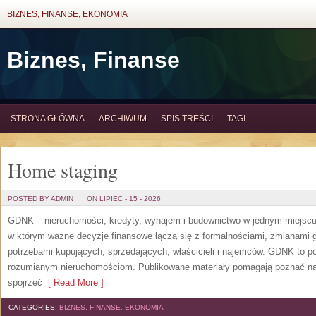
BIZNES, FINANSE, EKONOMIA
Biznes, Finanse
STRONA GŁÓWNA
ARCHIWUM
SPIS TREŚCI
TAGI
Home staging
POSTED BY ADMIN
ON LIPIEC - 15 - 2026
GDNK – nieruchomości, kredyty, wynajem i budownictwo w jednym miejscu
w którym ważne decyzje finansowe łączą się z formalnościami, zmianami 
potrzebami kupujących, sprzedających, właścicieli i najemców. GDNK to p
rozumianym nieruchomościom. Publikowane materiały pomagają poznać n
spojrzeć
[ Read More ]
CATEGORIES:
BIZNES, FINANSE, EKONOMIA