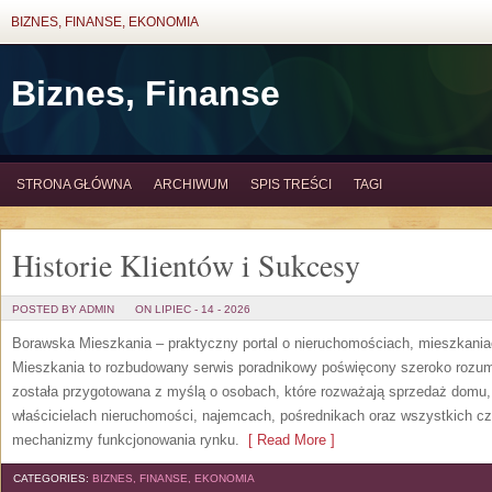
BIZNES, FINANSE, EKONOMIA
Biznes, Finanse
STRONA GŁÓWNA
ARCHIWUM
SPIS TREŚCI
TAGI
Historie Klientów i Sukcesy
POSTED BY ADMIN
ON LIPIEC - 14 - 2026
Borawska Mieszkania – praktyczny portal o nieruchomościach, mieszkani
Mieszkania to rozbudowany serwis poradnikowy poświęcony szeroko rozum
została przygotowana z myślą o osobach, które rozważają sprzedaż domu, 
właścicielach nieruchomości, najemcach, pośrednikach oraz wszystkich cz
mechanizmy funkcjonowania rynku.
[ Read More ]
CATEGORIES:
BIZNES, FINANSE, EKONOMIA