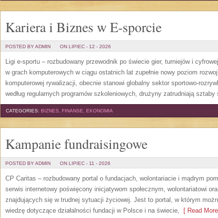
Kariera i Biznes w E-sporcie
POSTED BY ADMIN
ON LIPIEC - 12 - 2026
Ligi e-sportu – rozbudowany przewodnik po świecie gier, turniejów i cyfrowej
w grach komputerowych w ciągu ostatnich lat zupełnie nowy poziom rozwoj
komputerowej rywalizacji, obecnie stanowi globalny sektor sportowo-rozryw
według regularnych programów szkoleniowych, drużyny zatrudniają sztaby 
CATEGORIES:
BIZNES, FINANSE, EKONOMIA
Kampanie fundraisingowe
POSTED BY ADMIN
ON LIPIEC - 11 - 2026
CP Caritas – rozbudowany portal o fundacjach, wolontariacie i mądrym po
serwis internetowy poświęcony inicjatywom społecznym, wolontariatowi o
znajdujących się w trudnej sytuacji życiowej. Jest to portal, w którym mo
wiedzę dotyczące działalności fundacji w Polsce i na świecie,
[ Read More