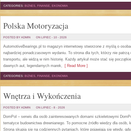
CATEGORIES:
BIZNES, FINANSE, EKONOMIA
Polska Motoryzacja
POSTED BY ADMIN
ON LIPIEC - 10 - 2026
AutomotiveBearings.pl to magazyn internetowy stworzone z myślą o osobac
najbardziej ponadczasowym wydaniu. To strona dla tych, którzy nie patrz
transportu, ale widzą w nim historię. Każdy artykuł może stać się początk
dawnych aut, legendarnych marek,
[ Read More ]
CATEGORIES:
BIZNES, FINANSE, EKONOMIA
Wnętrza i Wykończenia
POSTED BY ADMIN
ON LIPIEC - 8 - 2026
DomPol – serwis dla osób zainteresowanych domami szkieletowymi DomPol
tematyce budownictwa drewnianego. To pomocne źródło wiedzy dla osób, kt
Strona skupia się na codziennych pytaniach, które pojawiają się wtedy, g