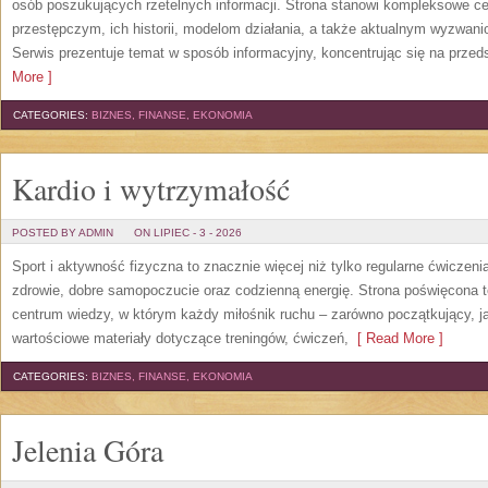
osób poszukujących rzetelnych informacji. Strona stanowi kompleksowe 
przestępczym, ich historii, modelom działania, a także aktualnym wyzwa
Serwis prezentuje temat w sposób informacyjny, koncentrując się na przed
More ]
CATEGORIES:
BIZNES, FINANSE, EKONOMIA
Kardio i wytrzymałość
POSTED BY ADMIN
ON LIPIEC - 3 - 2026
Sport i aktywność fizyczna to znacznie więcej niż tylko regularne ćwiczeni
zdrowie, dobre samopoczucie oraz codzienną energię. Strona poświęcona 
centrum wiedzy, w którym każdy miłośnik ruchu – zarówno początkujący, 
wartościowe materiały dotyczące treningów, ćwiczeń,
[ Read More ]
CATEGORIES:
BIZNES, FINANSE, EKONOMIA
Jelenia Góra