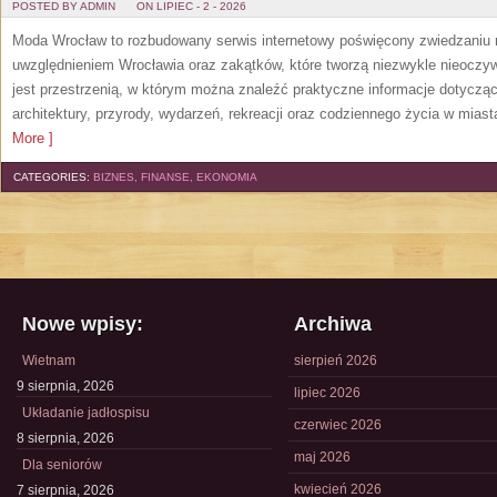
POSTED BY ADMIN
ON LIPIEC - 2 - 2026
Moda Wrocław to rozbudowany serwis internetowy poświęcony zwiedzaniu
uwzględnieniem Wrocławia oraz zakątków, które tworzą niezwykle nieoczywi
jest przestrzenią, w którym można znaleźć praktyczne informacje dotyczące 
architektury, przyrody, wydarzeń, rekreacji oraz codziennego życia w mias
More ]
CATEGORIES:
BIZNES, FINANSE, EKONOMIA
Nowe wpisy:
Archiwa
Wietnam
sierpień 2026
9 sierpnia, 2026
lipiec 2026
Układanie jadłospisu
czerwiec 2026
8 sierpnia, 2026
maj 2026
Dla seniorów
kwiecień 2026
7 sierpnia, 2026