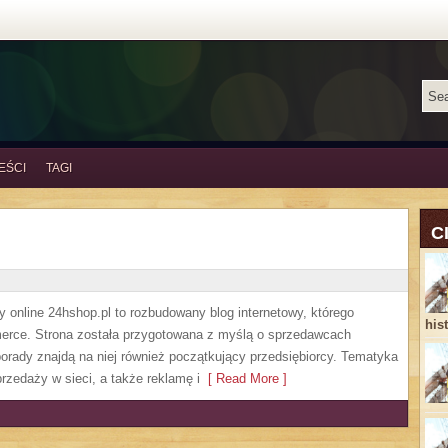
EŚCI
TAGI
C
online 24hshop.pl to rozbudowany blog internetowy, którego
his
erce. Strona została przygotowana z myślą o sprzedawcach
porady znajdą na niej również początkujący przedsiębiorcy. Tematyka
rzedaży w sieci, a także reklamę i
[ Read More ]