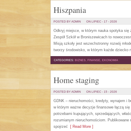
Hiszpania
POSTED BY ADMIN
ON LIPIEC - 17 - 2026
Odkryj miejsce, w którym nauka spotyka się z
Zespół Szkół w Broniszewicach to nowoczesna
Misją szkoły jest wszechstronny rozwój młod
tworzy środowisko, w którym każde dziecko 
CATEGORIES:
BIZNES, FINANSE, EKONOMIA
Home staging
POSTED BY ADMIN
ON LIPIEC - 15 - 2026
GDNK – nieruchomości, kredyty, wynajem i 
w którym ważne decyzje finansowe łączą się
potrzebami kupujących, sprzedających, właśc
rozumianym nieruchomościom. Publikowane m
spojrzeć
[ Read More ]