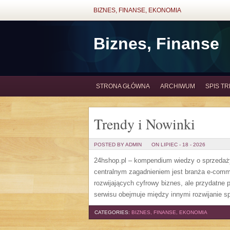
BIZNES, FINANSE, EKONOMIA
Biznes, Finanse
STRONA GŁÓWNA
ARCHIWUM
SPIS TR
Trendy i Nowinki
POSTED BY ADMIN
ON LIPIEC - 18 - 2026
24hshop.pl – kompendium wiedzy o sprzedaży 
centralnym zagadnieniem jest branża e-comm
rozwijających cyfrowy biznes, ale przydatne 
serwisu obejmuje między innymi rozwijanie sp
CATEGORIES:
BIZNES, FINANSE, EKONOMIA