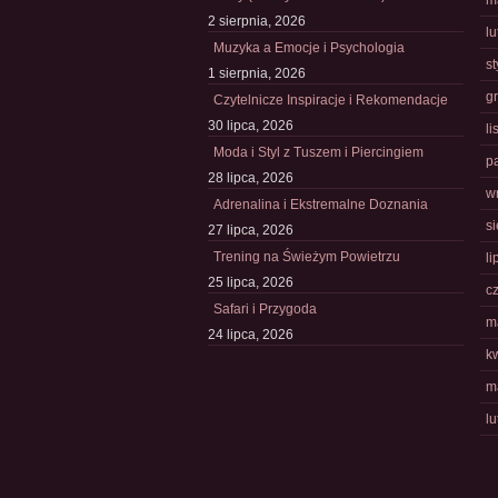
m
2 sierpnia, 2026
l
Muzyka a Emocje i Psychologia
s
1 sierpnia, 2026
g
Czytelnicze Inspiracje i Rekomendacje
30 lipca, 2026
l
Moda i Styl z Tuszem i Piercingiem
p
28 lipca, 2026
w
Adrenalina i Ekstremalne Doznania
s
27 lipca, 2026
Trening na Świeżym Powietrzu
li
25 lipca, 2026
c
Safari i Przygoda
m
24 lipca, 2026
k
m
l