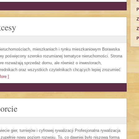
P
Z
kcesy
Z
P
 nieruchomościach, mieszkaniach i rynku mieszkaniowym Borawska
wy poświęcony szeroko rozumianej tematyce nieruchomości. Strona
re rozważają sprzedaż domu, ale również o inwestorach,
rednikach oraz wszystkich czytelnikach chcących lepiej zrozumieć
ore ]
orcie
cie gier, turniejów i cyfrowej rywalizacji Profesjonalna rywalizacja
 zupełnie nowy poziom rozwoju. To, co dawniej było niszową formą