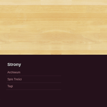
Strony
Archiwum
Spis Treści
Tagi
a