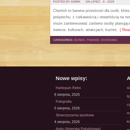
POSTED BY ADMIN
ON LIPIEC - 6 - 2026
Cherrish to barwna przestrzeń dla osób, któr
pośpiechu, z ciekawością i otwartością na n
może zainteresować zarówno osoby planujące w
świecie, kulturach, atrakcjach, kuchni,
[ Read
CATEGORIES:
BIZNES, FINANSE, EKONOMIA
Nowe wpisy:
A
Harlequin Retro
s
6 sierpnia, 2026
li
Fotografia
c
5 sierpnia, 2026
m
Stowrzyszenia sportowe
k
4 sierpnia, 2026
Andy (Ameryka Południowa)