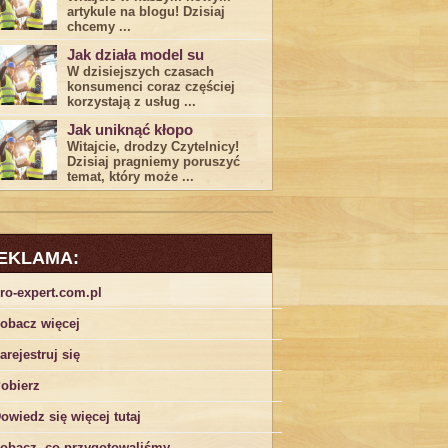
artykule na blogu! Dzisiaj
chcemy ...
Jak działa model su
W dzisiejszych czasach
konsumenci ‌coraz częściej
korzystają z usług⁤ ...
Jak uniknąć kłopo
Witajcie, drodzy Czytelnicy!
Dzisiaj pragniemy poruszyć
temat, który może ...
EKLAMA:
ro-expert.com.pl
obacz więcej
arejestruj się
obierz
owiedz się więcej tutaj
obacz, co przygotowaliśmy