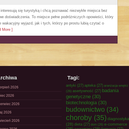
e interesują się turystyką i chcą poznawać niezwykłe miejsca bez
owe doświadczenia. To miejsce pełne podróżniczych opowieści, który
akacyjny wyjazd, jak i tych, którzy po prostu lubią czytać o
 More ]
rchiwa
Tagi:
antyki
(27)
apteka
(27)
aranżacja wnętrz
ierpień 2026
badania
asertywność
(27)
(26)
piec 2026
genetyczne
(30)
biotechnologia
(30)
zerwiec 2026
budownictwo
(34)
aj 2026
choroby
(35)
diagnostyk
wiecień 2026
(28)
e-commerce
dieta
(27)
dom
(26)
(28)
egzaminy
(28)
farmacja
(27)