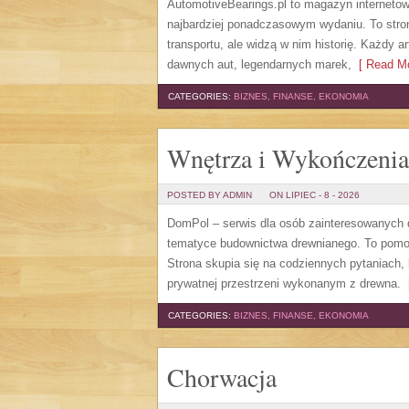
AutomotiveBearings.pl to magazyn internetow
najbardziej ponadczasowym wydaniu. To stron
transportu, ale widzą w nim historię. Każdy 
dawnych aut, legendarnych marek,
[ Read Mo
CATEGORIES:
BIZNES, FINANSE, EKONOMIA
Wnętrza i Wykończenia
POSTED BY ADMIN
ON LIPIEC - 8 - 2026
DomPol – serwis dla osób zainteresowanych
tematyce budownictwa drewnianego. To pomocn
Strona skupia się na codziennych pytaniach,
prywatnej przestrzeni wykonanym z drewna.
[
CATEGORIES:
BIZNES, FINANSE, EKONOMIA
Chorwacja