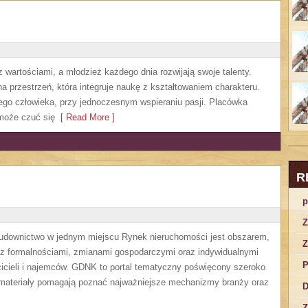
 wartościami, a młodzież każdego dnia rozwijają swoje talenty.
 przestrzeń, która integruje naukę z kształtowaniem charakteru.
ego człowieka, przy jednoczesnym wspieraniu pasji. Placówka
może czuć się
[ Read More ]
R
p
Z
budownictwo w jednym miejscu Rynek nieruchomości jest obszarem,
Z
 z formalnościami, zmianami gospodarczymi oraz indywidualnymi
P
icieli i najemców. GDNK to portal tematyczny poświęcony szeroko
ateriały pomagają poznać najważniejsze mechanizmy branży oraz
D
Z