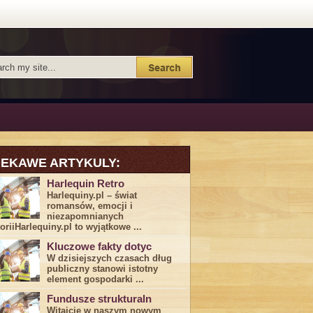
IEKAWE ARTYKULY:
Harlequin Retro
Harlequiny.pl – świat
romansów, emocji i
niezapomnianych
toriiHarlequiny.pl to wyjątkowe ...
Kluczowe fakty dotyc
W dzisiejszych czasach dług
publiczny stanowi istotny
element gospodarki ...
Fundusze strukturaln
Witajcie w naszym nowym