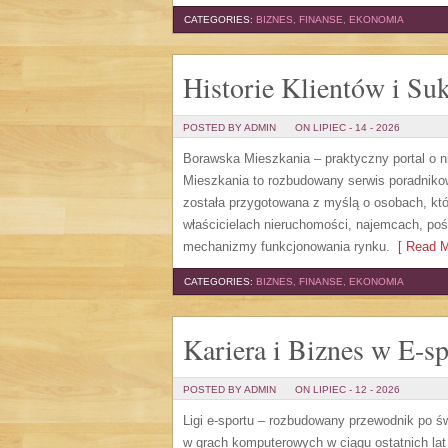
CATEGORIES:
BIZNES, FINANSE, EKONOMIA
Historie Klientów i Su
POSTED BY ADMIN
ON LIPIEC - 14 - 2026
Borawska Mieszkania – praktyczny portal o
Mieszkania to rozbudowany serwis poradniko
została przygotowana z myślą o osobach, któ
właścicielach nieruchomości, najemcach, poś
mechanizmy funkcjonowania rynku.
[ Read M
CATEGORIES:
BIZNES, FINANSE, EKONOMIA
Kariera i Biznes w E-sp
POSTED BY ADMIN
ON LIPIEC - 12 - 2026
Ligi e-sportu – rozbudowany przewodnik po świe
w grach komputerowych w ciągu ostatnich lat