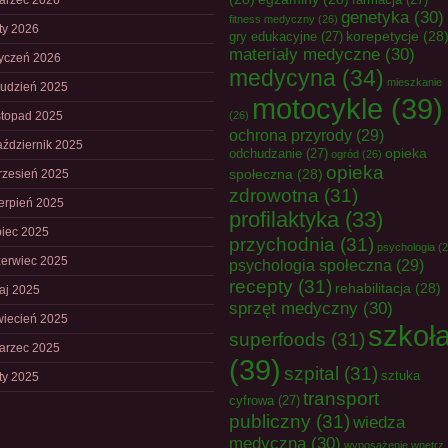
arzec 2026
genetyka
(30)
fitness medyczny
(26)
uty 2026
korepetycje
(28
gry edukacyjne
(27)
materiały medyczne
(30)
tyczeń 2026
medycyna
(34)
mieszkanie
rudzień 2025
motocykle
(39)
istopad 2025
(26)
ochrona przyrody
(29)
aździernik 2025
opieka
odchudzanie
(27)
ogród
(26)
opieka
społeczna
(28)
rzesień 2025
zdrowotna
(31)
ierpień 2025
profilaktyka
(33)
piec 2025
przychodnia
(31)
psychologia
(2
zerwiec 2025
psychologia społeczna
(29)
recepty
(31)
rehabilitacja
(28)
aj 2025
sprzęt medyczny
(30)
wiecień 2025
szkoł
superfoods
(31)
arzec 2025
(39)
szpital
(31)
sztuka
uty 2025
transport
cyfrowa
(27)
publiczny
(31)
wiedza
medyczna
(30)
wyposażenie wnętrz