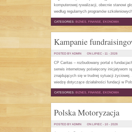
komputerowej rywalizacji, obecnie stanowi gl
według regularnych programów szkoleniowych,
CATEGORIES:
BIZNES, FINANSE, EKONOMIA
Kampanie fundraising
POSTED BY ADMIN
ON LIPIEC - 11 - 2026
CP Caritas – rozbudowany portal o fundacjac
serwis internetowy poświęcony inicjatywom 
znajdujących się w trudnej sytuacji życiowej
wiedzę dotyczące działalności fundacji w Pols
CATEGORIES:
BIZNES, FINANSE, EKONOMIA
Polska Motoryzacja
POSTED BY ADMIN
ON LIPIEC - 10 - 2026