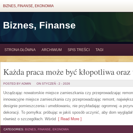
BIZNES, FINANSE, EKONOMIA
Biznes, Finanse
STRONA GŁÓWNA
ARCHIWUM
SPIS TREŚCI
TAGI
Każda praca może być kłopotliwa oraz 
POSTED BY ADMIN
ON STYCZEŃ - 2 - 2026
Urządzając nowatorskie miejsce zamieszkania czy przeprowadzając remon
innowacyjne miejsce zamieszkania czy przeprowadzając remont, najwięk
designie pomieszczenia i umeblowaniu, nie przykładając ogromnej -a przyn
dekoracji. To pomyłka: próbując w jakiś sposób uczynić, aby dom wyglądał
również o szczegółach. Wśród
[ Read More ]
CATEGORIES:
BIZNES, FINANSE, EKONOMIA