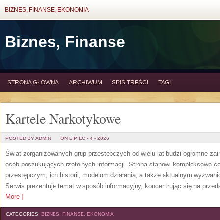
BIZNES, FINANSE, EKONOMIA
Biznes, Finanse
STRONA GŁÓWNA
ARCHIWUM
SPIS TREŚCI
TAGI
Kartele Narkotykowe
POSTED BY ADMIN
ON LIPIEC - 4 - 2026
Świat zorganizowanych grup przestępczych od wielu lat budzi ogromne zain
osób poszukujących rzetelnych informacji. Strona stanowi kompleksowe 
przestępczym, ich historii, modelom działania, a także aktualnym wyzwa
Serwis prezentuje temat w sposób informacyjny, koncentrując się na przed
More ]
CATEGORIES:
BIZNES, FINANSE, EKONOMIA