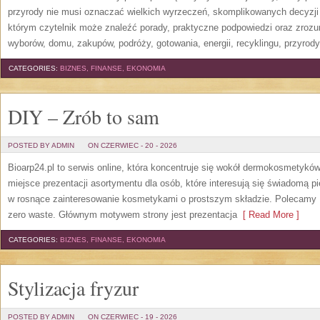
przyrody nie musi oznaczać wielkich wyrzeczeń, skomplikowanych decyzji
którym czytelnik może znaleźć porady, praktyczne podpowiedzi oraz zroz
wyborów, domu, zakupów, podróży, gotowania, energii, recyklingu, przyrod
CATEGORIES:
BIZNES, FINANSE, EKONOMIA
DIY – Zrób to sam
POSTED BY ADMIN
ON CZERWIEC - 20 - 2026
Bioarp24.pl to serwis online, która koncentruje się wokół dermokosmetykó
miejsce prezentacji asortymentu dla osób, które interesują się świadomą pie
w rosnące zainteresowanie kosmetykami o prostszym składzie. Polecamy P
zero waste. Głównym motywem strony jest prezentacja
[ Read More ]
CATEGORIES:
BIZNES, FINANSE, EKONOMIA
Stylizacja fryzur
POSTED BY ADMIN
ON CZERWIEC - 19 - 2026