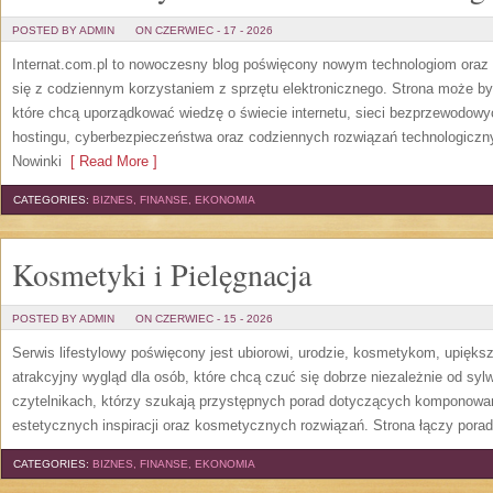
POSTED BY ADMIN
ON CZERWIEC - 17 - 2026
Internat.com.pl to nowoczesny blog poświęcony nowym technologiom oraz 
się z codziennym korzystaniem z sprzętu elektronicznego. Strona może b
które chcą uporządkować wiedzę o świecie internetu, sieci bezprzewodowy
hostingu, cyberbezpieczeństwa oraz codziennych rozwiązań technologicznyc
Nowinki
[ Read More ]
CATEGORIES:
BIZNES, FINANSE, EKONOMIA
Kosmetyki i Pielęgnacja
POSTED BY ADMIN
ON CZERWIEC - 15 - 2026
Serwis lifestylowy poświęcony jest ubiorowi, urodzie, kosmetykom, upięk
atrakcyjny wygląd dla osób, które chcą czuć się dobrze niezależnie od syl
czytelnikach, którzy szukają przystępnych porad dotyczących komponowani
estetycznych inspiracji oraz kosmetycznych rozwiązań. Strona łączy pora
CATEGORIES:
BIZNES, FINANSE, EKONOMIA