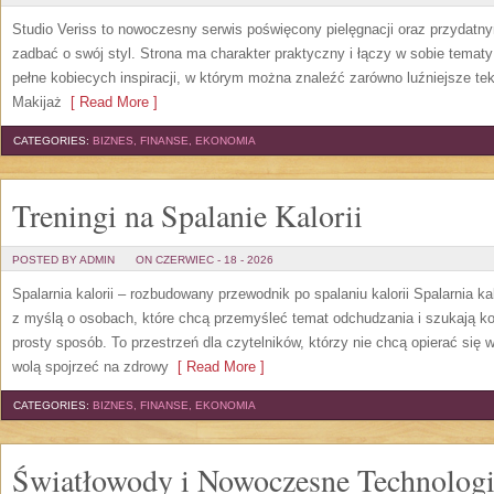
Studio Veriss to nowoczesny serwis poświęcony pielęgnacji oraz przydatn
zadbać o swój styl. Strona ma charakter praktyczny i łączy w sobie temat
pełne kobiecych inspiracji, w którym można znaleźć zarówno luźniejsze tek
Makijaż
[ Read More ]
CATEGORIES:
BIZNES, FINANSE, EKONOMIA
Treningi na Spalanie Kalorii
POSTED BY ADMIN
ON CZERWIEC - 18 - 2026
Spalarnia kalorii – rozbudowany przewodnik po spalaniu kalorii Spalarnia ka
z myślą o osobach, które chcą przemyśleć temat odchudzania i szukają k
prosty sposób. To przestrzeń dla czytelników, którzy nie chcą opierać się 
wolą spojrzeć na zdrowy
[ Read More ]
CATEGORIES:
BIZNES, FINANSE, EKONOMIA
Światłowody i Nowoczesne Technolog