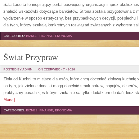
Sala Lacerta to inspirujący portal poświęcony organizacji imprez okoliczn
znaleźć wskazówki dotyczące bankietów. Strona została przygotowana z m
wydarzenie w sposób estetyczny, bez przypadkowych decyzji, pośpiechu i
dla tych, którzy szukają konkretnych rozwiązań związanych z wyborem sali
CATEGORIES:
BIZNES, FINANSE, EKONOMIA
Świat Przypraw
POSTED BY ADMIN
ON CZERWIEC - 7 - 2026
Zioła od Kuchni to miejsce dla osób, które chcą doceniać ziołową kuchnię
na tym, jak zielone dodatki mogą dopełnić smak potraw, napojów, deserów
praktyczny poradnik, w którym zioła nie są tylko dodatkiem do dań, lecz s
More ]
CATEGORIES:
BIZNES, FINANSE, EKONOMIA