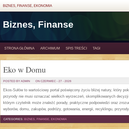
BIZNES, FINANSE, EKONOMIA
Biznes, Finanse
STRONA GŁÓWNA
ARCHIWUM
SPIS TREŚCI
TAGI
Eko w Domu
POSTED BY ADMIN
ON CZERWIEC - 27 - 2026
Ekos-Sułów to wartościowy portal poświęcony życiu bliżej natury, który p
przyrody nie musi oznaczać wielkich wyrzeczeń, skomplikowanych decyzji
którym czytelnik może znaleźć porady, praktyczne podpowiedzi oraz zroz
wyborów, domu, zakupów, podróży, gotowania, energii, recyklingu, przyrod
CATEGORIES:
BIZNES, FINANSE, EKONOMIA