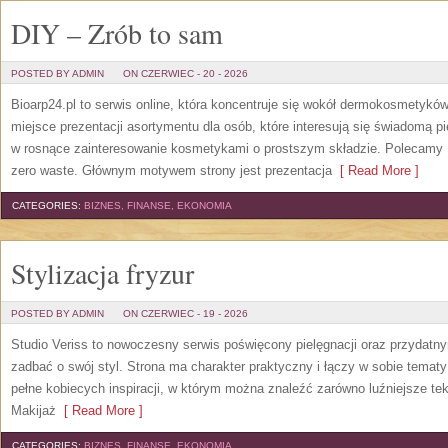
DIY – Zrób to sam
POSTED BY ADMIN
ON CZERWIEC - 20 - 2026
Bioarp24.pl to serwis online, która koncentruje się wokół dermokosmetykó
miejsce prezentacji asortymentu dla osób, które interesują się świadomą pie
w rosnące zainteresowanie kosmetykami o prostszym składzie. Polecamy P
zero waste. Głównym motywem strony jest prezentacja
[ Read More ]
CATEGORIES:
BIZNES, FINANSE, EKONOMIA
Stylizacja fryzur
POSTED BY ADMIN
ON CZERWIEC - 19 - 2026
Studio Veriss to nowoczesny serwis poświęcony pielęgnacji oraz przydatn
zadbać o swój styl. Strona ma charakter praktyczny i łączy w sobie temat
pełne kobiecych inspiracji, w którym można znaleźć zarówno luźniejsze tek
Makijaż
[ Read More ]
CATEGORIES:
BIZNES, FINANSE, EKONOMIA