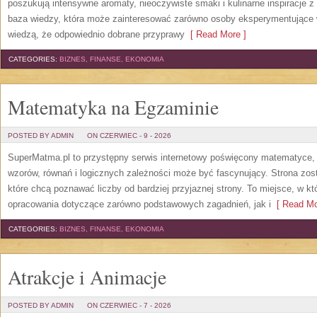
poszukują intensywne aromaty, nieoczywiste smaki i kulinarne inspiracje z 
baza wiedzy, która może zainteresować zarówno osoby eksperymentujące w 
wiedzą, że odpowiednio dobrane przyprawy
[ Read More ]
CATEGORIES:
BIZNES, FINANSE, EKONOMIA
Matematyka na Egzaminie
POSTED BY ADMIN
ON CZERWIEC - 9 - 2026
SuperMatma.pl to przystępny serwis internetowy poświęcony matematyce, k
wzorów, równań i logicznych zależności może być fascynujący. Strona zos
które chcą poznawać liczby od bardziej przyjaznej strony. To miejsce, w 
opracowania dotyczące zarówno podstawowych zagadnień, jak i
[ Read Mo
CATEGORIES:
BIZNES, FINANSE, EKONOMIA
Atrakcje i Animacje
POSTED BY ADMIN
ON CZERWIEC - 7 - 2026